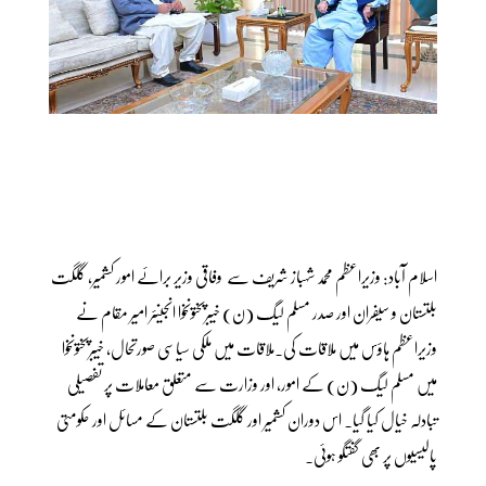
اسلام آباد: وزیراعظم محمد شہباز شریف سے وفاقی وزیر برائے امور کشمیر، گلگت
بلتستان و سیفران اور صدر مسلم لیگ (ن) خیبرپختونخوا انجینئر امیر مقام نے
وزیراعظم ہاؤس میں ملاقات کی۔ملاقات میں ملکی سیاسی صورتحال، خیبرپختونخوا
میں مسلم لیگ (ن) کے امور، اور وزارت سے متعلق معاملات پر تفصیلی
تبادلہ خیال کیا گیا۔ اس دوران کشمیر اور گلگت بلتستان کے مسائل اور حکومتی
پالیسیوں پر بھی گفتگو ہوئی۔