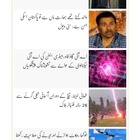
والد کہتے تھے بھارت ماں ہے تو پاکستان اسکی
بہن ہے: سنی دیول
اے آئی گاڈ فادرجیفری ہنٹن کی اے آئی
ٹیکنالوجی کے حوالے سے تشویشناک پیشگوئیاں
تھائی لینڈ: میچ کے دوران آسمانی بجلی گرنے سے
24 سالہ فٹبالر ہلاک
انوکھا روبوٹ جو اڑنے اور تیرنے کی صلاحیت رکھتا