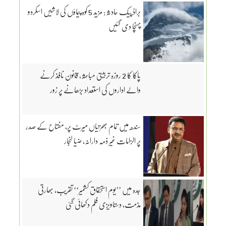
براڈ پیک حادثہ: مزید 5 کوہ پیماؤں کی لاشیں اسکردو
پہنچا دی گئیں
پاکا کا 2 روزہ تربیتی مباحثہ، قانون نافذ کرنے
والے اداروں کی استعداد بڑھانے پر زور
سندھ میں تمام بھرتیاں میرٹ پر، مفتاح کے صدر
پر الزامات غیر ذمہ دارانہ، ضیا لنجار
جدہ میں ’’یوم استحقاق کشمیر‘‘ تقریب، بھارتی
مذمت، دستاویزی فلم دکھائی گئی