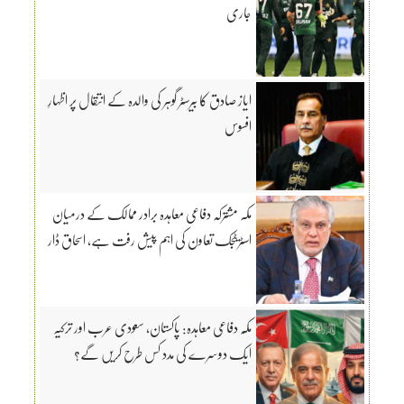
جاری
ایاز صادق کا بیرسٹر گوہر کی والدہ کے انتقال پر اظہارِ
افسوس
مکہ مشترکہ دفاعی معاہدہ برادر ممالک کے درمیان
اسٹریٹجک تعاون کی اہم پیش رفت ہے، اسحاق ڈار
مکّہ دفاعی معاہدہ: پاکستان، سعودی عرب اور ترکیہ
ایک دوسرے کی مدد کس طرح کریں گے؟