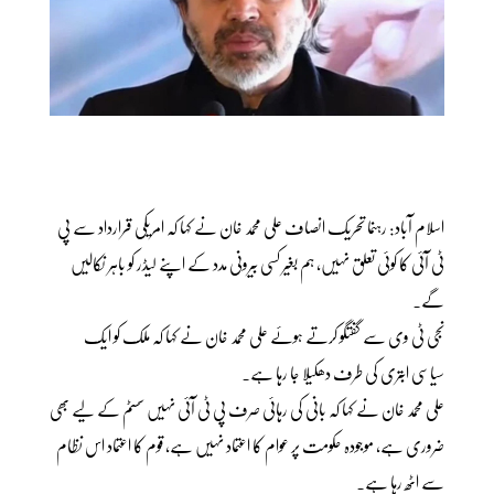
اسلام آباد: رہنما تحریک انصاف علی محمد خان نے کہا کہ امریکی قرارداد سے پی
ٹی آئی کا کوئی تعلق نہیں، ہم بغیر کسی بیرونی مدد کے اپنے لیڈر کو باہر نکالیں
گے۔
نجی ٹی وی سے گفتگو کرتے ہوئے علی محمد خان نے کہا کہ ملک کو ایک
سیاسی ابتری کی طرف دھکیلا جا رہا ہے۔
علی محمد خان نے کہا کہ بانی کی رہائی صرف پی ٹی آئی نہیں سسٹم کے لیے بھی
ضروری ہے، موجودہ حکومت پر عوام کا اعتماد نہیں ہے، قوم کا اعتماد اس نظام
سے اٹھ رہا ہے۔