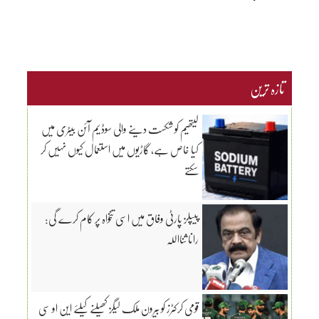
تازہ ترین
لیتھیم کو شکست دینے والی سوڈیم آئن بیٹری میں
کیا خاص ہے، گاڑیوں میں استعمال کیوں نہیں کر
سکتے
پیپلز پارٹی وفاق میں اسی تنخواہ پر کام کرے گی:
رانا ثنااللہ
قومی کرکٹرز کو بیرون ملک لیگز کھیلنے کیلئے این او سی