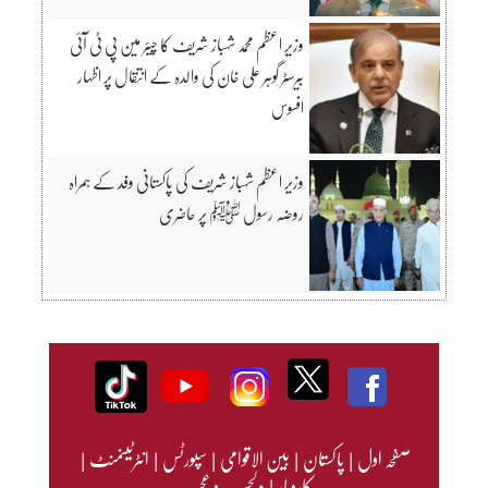
وزیرِ اعظم محمد شہباز شریف کا چیئر مین پی ٹی آئی
بیرسٹر گوہر علی خان کی والدہ کے انتقال پر اظہار
افسوس
وزیر اعظم شہباز شریف کی پاکستانی وفد کے ہمراہ
روضہ رسول ﷺ پر حاضری
صفحہ اول
|
پاکستان
|
بین الاقوامی
|
سپورٹس
|
انٹرٹینمنٹ
|
کاروبار
|
دلچسپ و عجیب