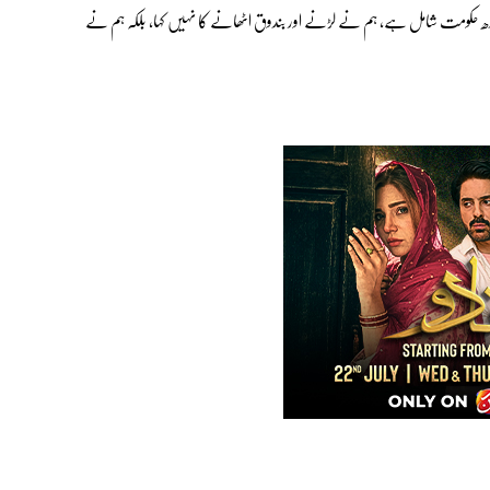
میں سندھ حکومت شامل ہے، ہم نے لڑنے اور بندوق اٹھانے کا نہیں کہا، بلکہ ہم نے