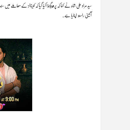
سید مراد علی شاہ نے کہا کہ پروپیگنڈا کیا گیا کہ کینالز کے معاملے 
آئینی راستہ اپنایا ہے۔