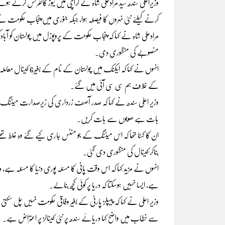
وزیراعلیٰ سندھ سید مرادعلی شاہ نے کراچی میں نیوز کانفرنس کرتے ہوئے
کرنے کیلئے نئی نہروں کا فیصلہ ہوا، جبکہ جنوری میں پنجاب حکومت نے 
منصوبے کی منظوری دی۔
انہوں نے کہا کہ ایکن
کے خلاف ہم سی سی آئی میں گئے۔
وزیر اعلیٰ سندھ نے کہا کہ صدر آصف زرداری کی زیرصدارت میٹنگ ہوئی
بات ہے صوبوں سے بات کریں۔
ان کا کہنا تھا کہ اس میٹنگ کے جو منٹس جاری کیے گئے وہ غلط تھ
بناکر کینال کی مںظوری دی گئی۔
انہوں نے مزید کہا کہ اس وقت پانی کا مسئلہ پوری دنیا کا مسئلہ ہے، 
ہے، ایسا نہیں ہوسکتا کہ دریا پر کوئی کچھ بنالے۔
وزیر اعلیٰ نے کہا کہ پیپلز پارٹی کے بغیر وفاقی حکومت نہیں چل سکتی
سے خطاب میں واضح کہا دریائے سندھ پر نئی کینالز پر اعتراض ہے۔