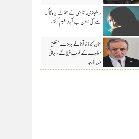
راولپنڈی: شادی کے جھانسے پر بنکاک
سےآئی خاتون بے آبرو، ملزم گرفتار
عمان کیساتھ آبنائے ہرمز سے متعلق
معاہدے کے قریب پہنچ گئے: ایرانی
وزیرخارجہ