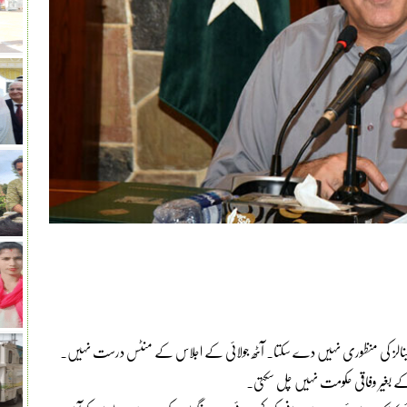
ی کینالز کی منظوری نہیں دے سکتا۔ آٹھ جولائی کے اجلاس کے منٹس درست نہیں۔
کے بغیر وفاقی حکومت نہیں چل سکتی۔