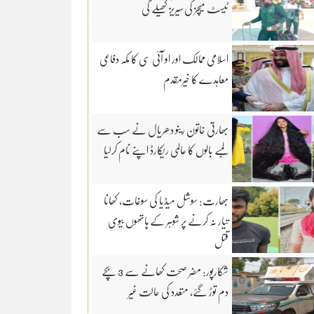
ٹیسٹ میچز کی سیریز کھیلے گی
اسلامی ممالک اور او آئی سی کا مکہ دفاعی
معاہدے کا خیرمقدم
بھارتی خاتون رینو دھریال نے سب سے
لمبے بالوں کا عالمی ریکارڈ اپنے نام کرلیا
بھارت: سوشل میڈیا کی سوغات، کھانا
تیار نہ کرنے پر شوہر کے ہاتھوں بیوی
قتل
شکارپور: مضر صحت کھانے سے 3 بچے
دم توڑ گئے، متعدد کی حالت غیر