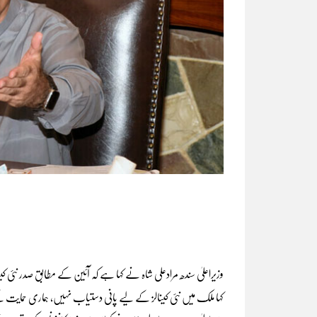
وزیراعلیٰ سندھ مرادعلی شاہ نے کہا ہے کہ آئین کے مطابق صدر نئ
کہا ملک میں نئی کینالز کے لیے پانی دستیاب نہیں، ہماری حمایت 