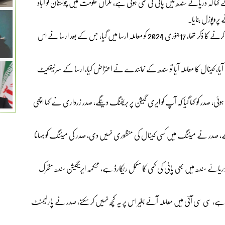
 کہا کہ دریائے سندھ میں پانی کی کمی ہوئی ہے، نگراں حکومت میں چولستان کو آباد
پروپوزل بنایا۔
مرادعلی شاہ نے کہا کہ پنجاب حکومت کے پروپوزل میں چولستان کو آباد کرنے کا ذکر تھا، 17جنوری 2024 کو معاملہ ارسا میں گیا، جس کے بعد ارسا نے اس
ک میں چولستان کے نام کے بغیر6 کینال معاملہ آیا، کینال کا معاملہ آیا تو سندھ کے نمائندے نے اعتراض کیا، ارسا کے سرٹیفکیٹ
، صدر کو کہا گیا کہ آپ کو ایری گیشن پر بریفنگ دیںگے، صدر زرداری نے کہا اچھی
ے، صدر نے میٹنگ میں کسی کینال کی مںظوری نہیں دی، صدر کی میٹنگ کو بہانا
دریائے سندھ میں بھی پانی کی کمی کا مکمل ریکارڈ ہے، محکمہ ایریگیشن سندھ متحرک
 ہے، سی سی آئی میں معاملہ آئے بغیر اس پر یہ کچھ نہیں کر سکتے، صدر نے پارلیمنٹ