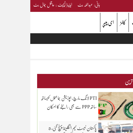
بانی: عبداللہ بٹ ایڈیٹرانچیف : عاقل جمال بٹ
کالمز
ای پیپر
 ترین
PTI لانگ مارچ، اپوزیشن جماعتوں کیساتھ
ساتھ PPP سے بھی رابطے کا امکان
پاکستان ٹیسٹ ٹیم انگلینڈ پہنچ گئی، 3