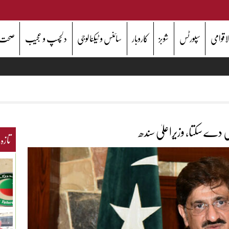
اقوامی
سپورٹس
شوبز
کاروبار
سائنس و ٹیکنالوجی
دلچسپ و عجیب
صحت
 دے سکتا، وزیراعلیٰ سندھ
تازہ