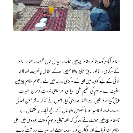
اسلام آباد/کوئٹہ:قائم مقام چیئرمین سینیٹ سیدال خان جمعیت علماء اسلام
کے مرکزی رہنما اور سابق سینیٹر حافظ حسین احمدکے انتقال پر تعزیت اور فاتحہ
خوانی کے لیے کوئیٹہ میں ان کے مرکزی مدرسہ میں گئے۔ قائم مقام چیئرمین
سینیٹ نے مرحوم کی عظیم علمی، سیاسی اور سماجی خدمات کو خراج عقیدت
پیش کیا اور لواحقین سے اظہار ہمدردی کیا۔ انہوں نے کہا کہ حافظ حسین احمد کی
رحلت ملت اسلامیہ اور بالخصوص بلوچستان کے لیے ایک بڑا نقصان ہے۔
قائمقام چیئرمین سینٹ نے دعا کی کہ اللہ تعالی مرحوم کو جنت فردوس میں اعلی
مقام عطا فرمائے اور سوگواران کو یہ صدمہ حوصلے اور صبر سے برداشت کرنے