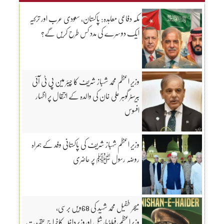
مکّہ دفاعی معاہدہ: پاکستان، سعودی عرب اور ترکیہ
ایک دوسرے کی مدد کس طرح کریں گے؟
وزیرِ اعظم محمد شہباز شریف کا چیئر مین پی ٹی آئی
بیرسٹر گوہر علی خان کی والدہ کے انتقال پر اظہار
افسوس
وزیر اعظم شہباز شریف کی پاکستانی وفد کے ہمراہ
روضہ رسول ﷺ پر حاضری
میجر طفیل محمد شہید کی 68ویں برسی،
وزیراعظم،فیلڈمارشل اوروزیرداخلہ کاخراج عقیدت