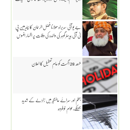
جے یو آئی سربراہ مولانا فضل الرحمان کا چئیرمین پی
ٹی آئی بیرسٹر گوہر کی والدہ کی وفات پر اظہار افسوس
جمعہ 28 اگست کو عام تعطیل کا اعلان
جہلم اور سرائے عالمگیر میں زلزلے کے شدید
جھٹکے،عوام خوفزدہ