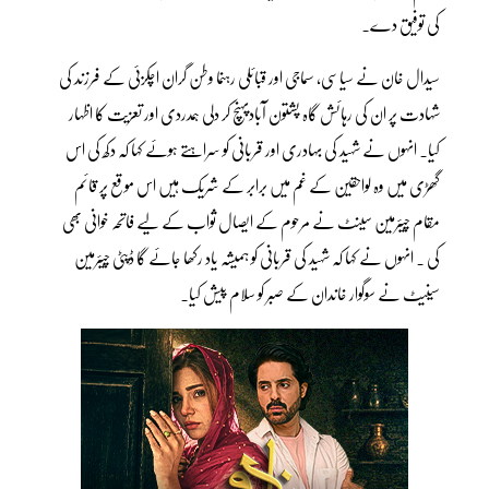
کی توفیق دے۔
سیدال خان نے سیاسی، سماجی اور قبائلی رہنما وطن گران اچکزئی کے فرزند کی
شہادت پر ان کی رہائش گاہ پشتون آبادپہنچ کر دلی ہمدردی اور تعزیت کا اظہار
کیا۔ انہوں نے شہید کی بہادری اور قربانی کو سراہتے ہوئے کہا کہ دکھ کی اس
گھڑی میں وہ لواحقین کے غم میں برابر کے شریک ہیں اس موقع پر قائم
مقام چیئرمین سینٹ نے مرحوم کے ایصال ثواب کے لیے فاتحہ خوانی بھی
کی ۔ انہوں نے کہا کہ شہید کی قربانی کو ہمیشہ یاد رکھا جائے گا ڈپٹی چیئرمین
سینیٹ نے سوگوار خاندان کے صبر کو سلام پیش کیا۔