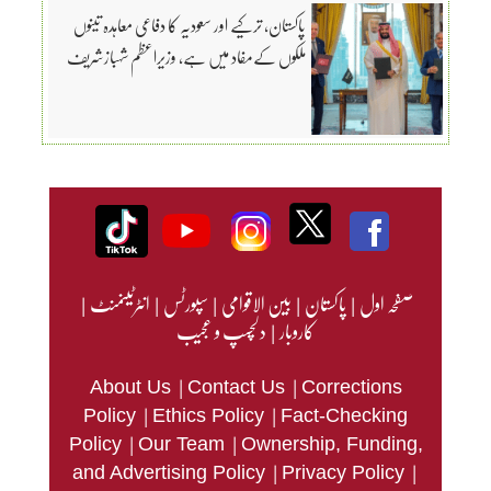
پاکستان، ترکیے اور سعودیہ کا دفاعی معاہدہ تینوں
ملکوں کےمفاد میں ہے، وزیراعظم شہبازشریف
صفحہ اول
|
پاکستان
|
بین الاقوامی
|
سپورٹس
|
انٹرٹینمنٹ
|
کاروبار
|
دلچسپ و عجیب
|
|
About Us
Contact Us
Corrections
|
|
Policy
Ethics Policy
Fact-Checking
|
|
Policy
Our Team
Ownership, Funding,
|
|
and Advertising Policy
Privacy Policy