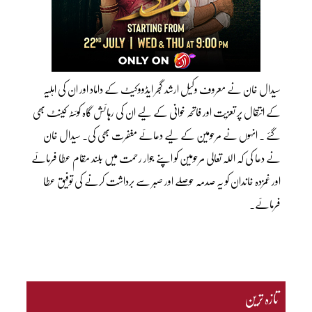
سیدال خان نے معروف وکیل ارشد گجر ایڈووکیٹ کے داماد اور ان کی اہلیہ
کے انتقال پر تعزیت اور فاتحہ خوانی کے لیے ان کی رہائش گاہ کوئٹہ کینٹ بھی
گئے ۔ انہوں نے مرحومین کے لیے دعائے مغفرت بھی کی۔ سیدال خان
نے دعا کی کہ اللہ تعالی مرحومین کو اپنے جوار رحمت میں بلند مقام عطا فرمائے
اور غمزدہ خاندان کو یہ صدمہ حوصلے اور صبر سے برداشت کرنے کی توفیق عطا
فرمائے۔
تازہ ترین