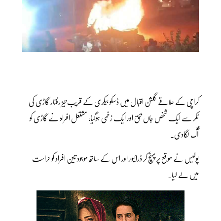
کراچی کے علاقے گلشن اقبال میں ڈسکو بیکری کے قریب تیز رفتار گاڑی کی
ٹکر سے ایک شخص جاں بحق اور ایک زخمی ہوگیا، مشتعل افراد نے گاڑی کو
آگ لگادی۔
پولیس نے موقع پر پہنچ کر ڈرائیور اور اس کے ساتھ موجود تین افراد کو حراست
میں لے لیا۔