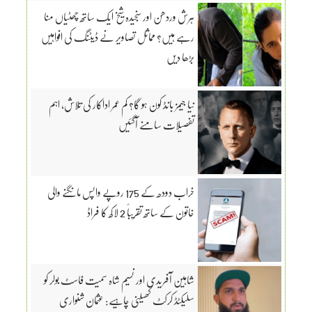
ہرش وردھن اور سنجیدہ شیخ ایک ساتھ چھٹیاں منا
رہے ہیں؟ مماثل تصاویر نے ڈیٹنگ کی افواہیں
بڑھا دیں
نیا جیمز بانڈ کون ہو گا؟ کم عمر اداکار کی تلاش، اہم
تفصیلات سامنے آگئیں
خراب دودھ کے 175 روپے واپس مانگنے والی
خاتون کے ساتھ تقریباً 2 لاکھ کا فراڈ
شاہین آفریدی اور نسیم شاہ سمیت فاسٹ بولر کو
سلیکٹڈ کرکٹ کھیلنی چاہیے: عثمان شنواری