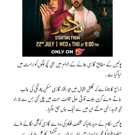
پولیس کے مطابق گاڑی جلانے کے الزام میں بھی کچھ لوگوں کو حراست میں
لیا گیا ہے۔
ذرائع کا بتانا ہے کہ گلشن اقبال میں تیز رفتار گاڑی مسکن چورنگی کی جانب
جاتے ہوئے گرین بیلٹ توڑتی ہوئی مخالف سمت میں چلی گئی جس سے 2 راہ
گیر شدید زخمی ہوگئے جن میں سے ایک جاں بحق ہوگیا۔
پولیس حکام نے مزید بتایا کہ مختلف فوٹیجز کی مدد سے گاڑی کو آگ لگانے والے
متعدد افراد کو بھی حراست میں لیا ہے جن سے تفتیش کا عمل جاری ہے ۔