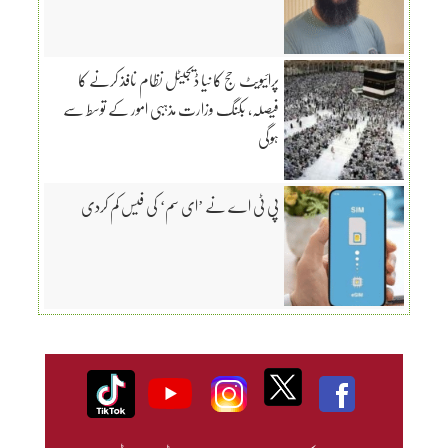
پرائیویٹ حج کا نیا ڈیجیٹل نظام نافذ کرنے کا
فیصلہ، بکنگ وزارت مذہبی امور کے توسط سے
ہوگی
پی ٹی اے نے ’ای سم‘ کی فیس کم کردی