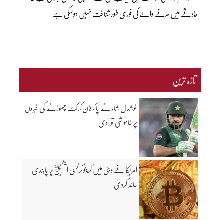
حادثے میں مرنے والے کی فوری طور شناخت نہیں ہوسکی ہے۔
تازہ ترین
خوشدل شاہ نے پاکستان کرکٹ چھوڑنے کی خبروں
پر خاموشی توڑ دی
امریکا نے دبئی میں کرپٹو کرنسی ایکسچینج پر پابندی
عائد کردی