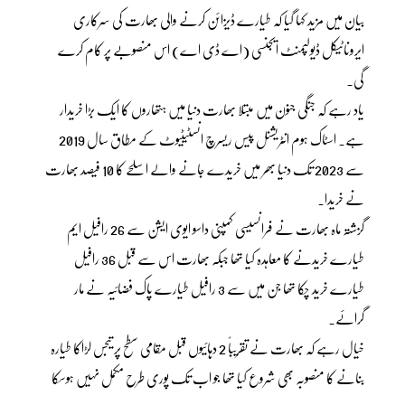
بیان میں مزید کہا گیا کہ طیارے ڈیزائن کرنے والی بھارت کی سرکاری
ایروناٹیکل ڈیولپمنٹ ایجنسی (اے ڈی اے) اس منصوبے پر کام کرے
گی۔
یاد رہے کہ جنگی جنون میں مبتلا بھارت دنیا میں ہتھاروں کا ایک بڑا خریدار
ہے۔ اسٹاک ہوم انٹریشنل پیس ریسرچ انسٹیٹیوٹ کے مطاق سال 2019
سے 2023 تک دنیا بھر میں خریدے جانے والے اسلحے کا 10 فیصد بھارت
نے خریدا۔
گزشتہ ماہ بھارت نے فرانسیسی کمپنی داسو ایوی ایشن سے 26 رافیل ایم
طیارے خریدنے کا معاہدہ کیا تھا جبکہ بھارت اس سے قبل 36 رافیل
طیارے خرید چکا تھا جن میں سے 3 رافیل طیارے پاک فضائیہ نے مار
گرائے۔
خیال رہے کہ بھارت نے تقریباً 2 دہائیوں قبل مقامی سطح پر تیجس لڑاکا طیارہ
بنانے کا منصوبہ بھی شروع کیا تھا جو اب تک پوری طرح مکمل نہیں ہوسکا