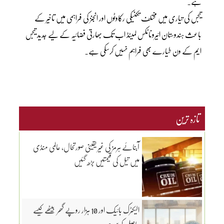
ہے۔
تیجس کی تیاری میں مختلف تکنیکی رکاوٹوں اور انجنز کی فراہمی میں تاخیر کے
باعث ہندوستان ائیروناٹکس لمیٹڈ اب تک بھارتی فضائیہ کے لیے جدید تیجس
ایم کے ون طیارے بھی فراہم نہیں کرسکی ہے۔
تازہ ترین
آبنائے ہرمز کی غیر یقینی صورتحال، عالمی منڈی
میں تیل کی قیمتیں بڑھ گئیں
الیکٹرک بائیک اور 10 ہزار روپے گھر بیٹھے کیسے