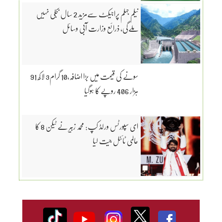
نیلم جہلم پراجیکٹ سےمزید 2 سال بجلی نہیں
ملےگی، ذرائع وزارت آبی وسائل
سونے کی قیمت میں بڑا اضافہ،10 گرام3 لاکھ 91
ہزار 406 روپے کا ہوگیا
ای سپورٹس ورلڈ کپ: محمد زبیر نے ٹیکن 8 کا
عالمی ٹائٹل جیت لیا