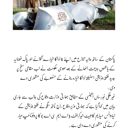
پاکستان کے ساتھ حالیہ تنازع میں اپنے 6 لڑاکا طیارے گنوانے اور پاک فضائیہ
کے ہاتھوں ہزیمت اٹھانے کے بعد مودی حکومت نے اب مقامی سطح پر
جدید ففتھ جنریشن اسٹیلتھ لڑاکا طیارہ بنانے کے منصوبے کی منظوری دے
دی۔
غیر ملکی خبررساں ایجنسی کے مطابق بھارتی وزارت دفاع کی جانب سے جاری
بیان میں کہا گیا ہے کہ بھارتی وزیر دفاع راج ناتھ سنگھ نے ففتھ جنریشن کے
ایڈوانس میڈیم کامبیٹ ائیرکرافٹ (اے ایم سی اے) کا پروٹوٹائمپ تیار
کرنے کی منظوری دے دی ہے۔