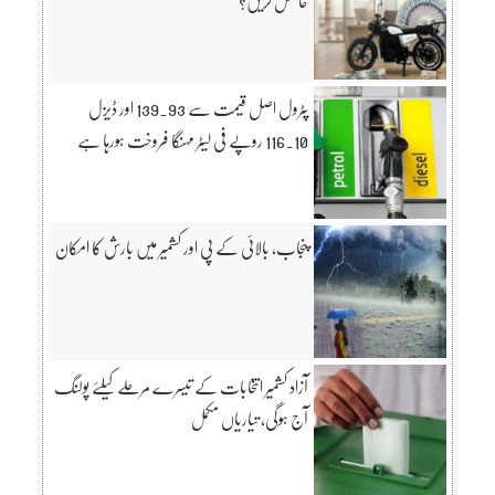
حاصل کریں؟
پٹرول اصل قیمت سے 139.93 اور ڈیزل
116.10 روپے فی لیٹر مہنگا فروخت ہورہا ہے
پنجاب، بالائی کے پی اور کشمیر میں بارش کا امکان
آزاد کشمیر انتخابات کے تیسرے مرحلے کیلئے پولنگ
آج ہوگی، تیاریاں مکمل