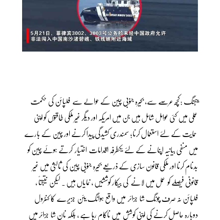
بیجنگ :کچھ عرصے سے، بحیرہ جنوبی چین کے حوالے سے فلپائن کی حکمت
عملی میں کئی عوامل شامل ہیں جن میں امریکہ اور دیگر غیر ملکی طاقتوں کو اپنی
حمایت کے لئے استعمال کرنا؛ سمندری کشیدگی پیدا کرنے اور چین کے بارے
میں منفی بیانیہ اپنانے کے لئے یکطرفہ اقدامات اختیار کرتے ہوئے چین کو
بدنام کرنا اور ملکی قانون سازی کے ذریعے بحیرہ جنوبی چین کی ثالثی میں غیر
قانونی فیصلے کو عمل میں لانے کی بیکار کوششیں ، نمایاں ہیں ۔ لیکن نتیجتاً ،
فلپائن نہ صرف چونگ شا جزائر میں واقع ہوانگ یئن جزیرے کا کنٹرول
دوبارہ حاصل کرنے کی اپنی کوشش میں ناکام رہا ہے ، بلکہ نان شا جزائر میں