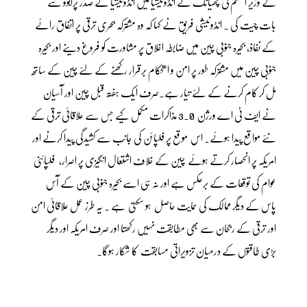
کے وزیر اعظم لی چھیانگ نے انڈونیشیا میں انڈونیشیا کے صدر پرابوو سے
بات چیت کی ۔ انڈونیشی فریق نے کہا کہ وہ مشترکہ بحری ترقی پر اتفاق رائے
کے نفاذ، بحیرہ جنوبی چین میں ضابطہ اخلاق پر مشاورت کو فروغ دینے اور بحیرہ
جنوبی چین میں مشترکہ طور پر امن و استحکام برقرار رکھنے کے لئے چین کے ساتھ
مل کر کام کرنے کے لئے تیار ہے۔صرف ایک ہفتہ قبل چین اور آسیان
نے ایف ٹی اے ورژن 3.0 مذاکرات مکمل کیے جس سے علاقائی ترقی کے
نئے مواقع پیدا ہوئے۔ اس موقع پر فلپائن کی جانب سے کشیدگی پیدا کرنے اور
امریکہ پر انحصار کرتے ہوئے چین کے خلاف اشتعال انگیزی پر اصرار، فلپائنی
عوام کی توقعات کے برعکس ہے اور نہ ہی اسے بحیرہ جنوبی چین کے آس
پاس کے دیگر ممالک کی حمایت حاصل ہو سکتی ہے ۔ یہ طرز عمل علاقائی امن
اور ترقی کے رجحان سے بھی مطابقت نہیں رکھتا اور صرف امریکہ اور دیگر
بڑی طاقتوں کے درمیان تزویراتی مسابقت کا شکار ہوگا۔