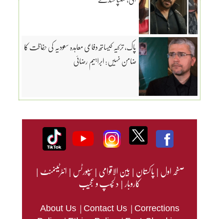
پاک، ترکیہ کیساتھ دفاعی معاہدہ سعودیہ کی حفاظت کا
ضامن نہیں: ابراہیم رضائی
صفحہ اول
|
پاکستان
|
بین الاقوامی
|
سپورٹس
|
انٹرٹینمنٹ
|
کاروبار
|
دلچسپ و عجیب
|
|
About Us
Contact Us
Corrections