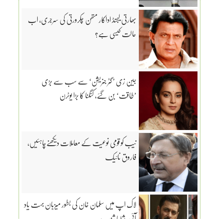
بھارتی لیجنڈ اداکار متھن چکرورتی کی سرجری، اب
حالت کیسی ہے؟
جین زی ’گٹر جنریشن‘ سے سب سے بڑی
’طاقت‘ بن گئے، کنگنا کا بڑا یوٹرن
نیب کو قومی نوعیت کے معاملات دیکھنےچاہئیں،
فاروق نائیک
لاک اپ میں سلمان خان کی بطور میزبان بہت یاد
آئی، شلپا شندے