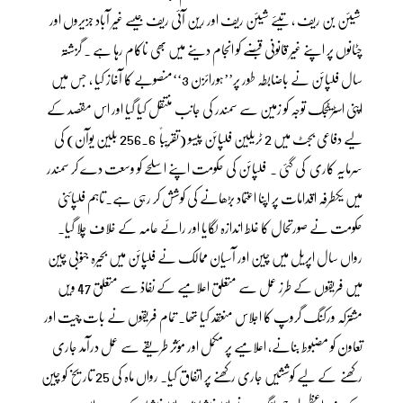
شیئن بن ریف ، تیئے شیئن ریف اور رین آئی ریف جیسے غیر آباد جزیروں اور
چٹانوں پر اپنے غیر قانونی قبضے کو انجام دینے میں بھی ناکام رہا ہے ۔ گزشتہ
سال فلپائن نے باضابطہ طور پر’’ہورائزن 3‘‘منصوبے کا آغاز کیا ، جس میں
اپنی اسٹریٹجک توجہ کو زمین سے سمندر کی جانب منتقل کیا گیا اور اس مقصد کے
لیے دفاعی بجٹ میں 2 ٹریلین فلپائن پیسو (تقریباً 256.6 بلین یوآن) کی
سرمایہ کاری کی گئی ۔ فلپائن کی حکومت اپنے اسلحے کو وسعت دے کر سمندر
میں یکطرفہ اقدامات پر اپنا اعتماد بڑھانے کی کوشش کر رہی ہے۔تاہم فلپائنی
حکومت نے صورتحال کا غلط اندازہ لگایا اور رائے عامہ کے خلاف چلا گیا۔
رواں سال اپریل میں چین اور آسیان ممالک نے فلپائن میں بحیرہ جنوبی چین
میں فریقوں کے طرز عمل سے متعلق اعلامیے کے نفاذ سے متعلق 47 ویں
مشترکہ ورکنگ گروپ کا اجلاس منعقد کیا تھا۔ تمام فریقوں نے بات چیت اور
تعاون کو مضبوط بنانے، اعلامیے پر مکمل اور مؤثر طریقے سے عمل درآمد جاری
رکھنے کے لیے کوششیں جاری رکھنے پر اتفاق کیا۔ رواں ماہ کی 25 تاریخ کو چین