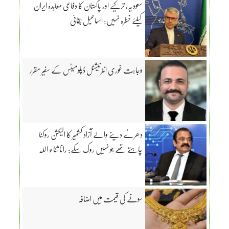
سعودیہ، ترکیے اور پاکستان کا دفاعی معاہدہ ایران
کیلئے خطرہ نہیں: اسماعیل بقائی
وجاہت غوری انٹرنیشنل ڈپلومیٹس کے سفیر مقرر
دھرنے دینے والے آزاد کشمیر کا الیکشن روکنا
چاہتے تھے جو نہیں روک سکے: رانا ثناء اللّٰہ
سونے کی قیمت میں اضافہ