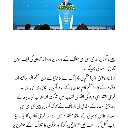
چین، آسیان اور جی سی سی ممالک کے درمیان دوستانہ تعاون کی ایک طویل
تاریخ ہے، لی چھیانگ
کوالالمپور :چینی وزیر اعظم لی چھیانگ نے ملائیشیا کے وزیر اعظم انور ابراہیم اور
ویتنام کے وزیر اعظم فام منہ چن کے ساتھ آسیان -چین جی سی سی سہ
فریقی اقتصادی فورم کی افتتاحی تقریب میں شرکت اور خطاب کیا ۔بدھ کے
روز چینی میڈ یا کے مطا بق لی چھیانگ نے کہا کہ آسیان چین جی سی سی
سربراہ اجلاس کامیابی کے ساتھ منعقد ہوا جس سے سہ فریقی تعاون کا ایک نیا
باب کھل گیا۔ سمٹ میں “مواقع پیدا کرنا اور خوشحالی کا اشتراک” کے موضوع پر