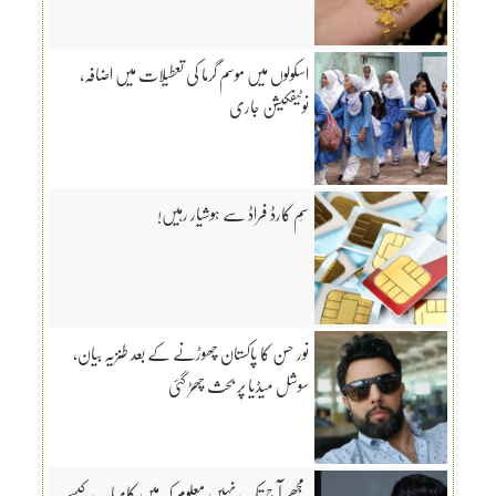
اسکولوں میں موسم گرما کی تعطیلات میں اضافہ،
نوٹیفکیشن جاری
سِم کارڈ فراڈ سے ہوشیار رہیں!
نور حسن کا پاکستان چھوڑنے کے بعد طنزیہ بیان،
سوشل میڈیا پر بحث چھڑ گئی
مجھے آج تک نہیں معلوم کہ میں کامیاب کیسے