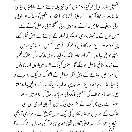
تفصیلی تبادلہ خیال کیا گیا ، جو انتہائی معنی خیز رہا۔ بڑھتے ہوئے جغرافیائی سیاسی
تنازعات اور محاذ آرائیوں کے پیش نظرباہمی اعتماد اور یکجہتی کو بڑھا کر، ہم طویل
مدتی اسٹریٹجک مواقع پیدا کرنے اور طویل مدتی مستحکم ترقی حاصل کرنے کے
قابل ہوں گے. تحفظ پسندی اور یکطرفہ تسلط کے بڑھنے کے پیش نظر، کھلے
پن کو وسعت دینے اور رکاوٹوں کو ختم کرنے میں تسلسل سے مارکیٹ میں
وسیع مواقع پیدا ہوں گے اور تمام ممالک کو ایک بڑی مارکیٹ کی مشترکہ تعمیر
سے زیادہ منافع حاصل ہو سکے گا ۔ “ڈی کپلنگ ” اور “دیواروں اور رکاوٹوں
کی تعمیر” میں اضافے کے پیش نظر ، وسائل کے اشتراک اور ایک دوسرے کو
بااختیار بنانے پر زور دینے سے تبدیلی اور اپ گریڈنگ کے مواقع پیدا ہوسکتے
ہیں ، اور تمام ممالک کی صنعتی کارکردگی اور پائیدار ترقی کی رفتار میں اضافہ
ہوسکتا ہے۔لی چھیانگ نے نشاندہی کی کہ چین، آسیان اور جی سی سی
ممالک کے درمیان دوستانہ تعاون کی ایک طویل تاریخ ہے، اور گہری تاریخی
بنیاد پر کھڑا ہو کر ، سہ فریقی تعاون یقینی طور پر نئی ترقی کی منازل طے کرے گا