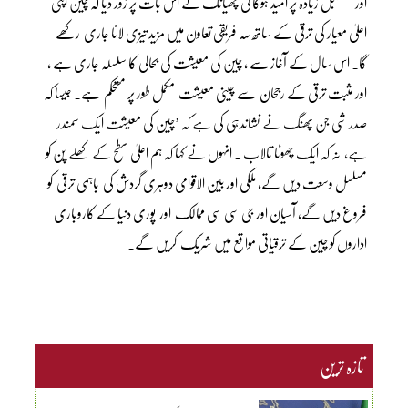
اور مستقبل زیادہ پر امید ہوگا لی چھیانگ نے اس بات پر زور دیا کہ چین اپنی
اعلیٰ معیار کی ترقی کے ساتھ سہ فریقی تعاون میں مزید تیزی لانا جاری رکھے
گا۔ اس سال کے آغاز سے ، چین کی معیشت کی بحالی کا سلسلہ جاری ہے ،
اور مثبت ترقی کے رجحان سے چینی معیشت مکمل طور پر مستحکم ہے۔ جیسا کہ
صدر شی جن پھنگ نے نشاندہی کی ہے کہ ’چین کی معیشت ایک سمندر
ہے، نہ کہ ایک چھوٹا تالاب ۔ انہوں نے کہا کہ ہم اعلیٰ سطح کے کھلے پن کو
مسلسل وسعت دیں گے، ملکی اور بین الاقوامی دوہری گردش کی باہمی ترقی کو
فروغ دیں گے، آسیان اور جی سی سی ممالک اور پوری دنیا کے کاروباری
اداروں کو چین کے ترقیاتی مواقع میں شریک کریں گے۔
تازہ ترین