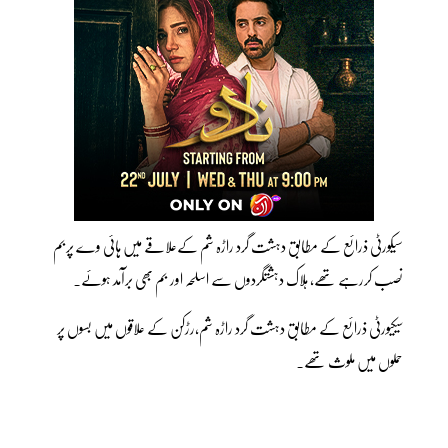
سیکورٹی ذرائع کے مطابق دہشت گرد راڑہ شم کےعلاقے میں ہائی وے پربم
نصب کررہے تھے، ہلاک دہشتگردوں سے اسلحہ اور بم بھی برآمد ہوئے۔
سیکیورٹی ذرائع کے مطابق دہشت گرد راڑہ شم،رڑکن کے علاقوں میں بسوں پر
حملوں میں ملوث تھے۔