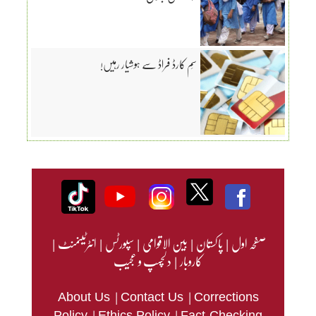
سِم کارڈ فراڈ سے ہوشیار رہیں!
صفحہ اول
|
پاکستان
|
بین الاقوامی
|
سپورٹس
|
انٹرٹینمنٹ
|
کاروبار
|
دلچسپ و عجیب
|
|
About Us
Contact Us
Corrections
|
|
Policy
Ethics Policy
Fact-Checking