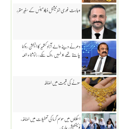
وجاہت غوری انٹرنیشنل ڈپلومیٹس کے سفیر مقرر
دھرنے دینے والے آزاد کشمیر کا الیکشن روکنا
چاہتے تھے جو نہیں روک سکے: رانا ثناء اللّٰہ
سونے کی قیمت میں اضافہ
اسکولوں میں موسم گرما کی تعطیلات میں اضافہ،
نوٹیفکیشن جاری