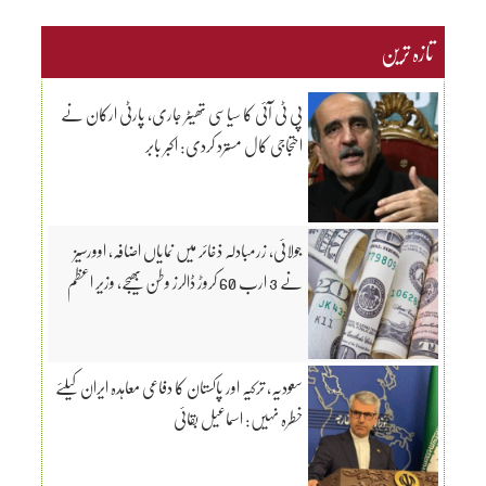
تازہ ترین
پی ٹی آئی کا سیاسی تھیٹر جاری، پارٹی ارکان نے
احتجاجی کال مسترد کردی: اکبر بابر
جولائی، زرمبادلہ ذخائر میں نمایاں اضافہ، اوورسیز
نے 3 ارب 60 کروڑ ڈالرز وطن بھیجے، وزیر اعظم
سعودیہ، ترکیہ اور پاکستان کا دفاعی معاہدہ ایران کیلئے
خطرہ نہیں: اسماعیل بقائی