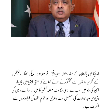
امریکا میں پاکستان کے سفیر رضوان سعید شیخ نے معروف امریکی تھنک ٹینکس
کے فکری رہنماؤں سے گفتگو کرتے ہوئے کہا ہے کہ جنوبی ایشیا میں پائیدار
امن کی راہ میں سب سے بڑی رکاوٹ مسئلہ کشمیر کا حل نہ ہونا ہے، جس کی
بنیادی وجہ بھارت کی مسلسل ہٹ دھرمی اور اقوام متحدہ کی قراردادوں سے
انحراف ہے۔