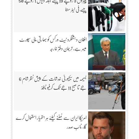
پیٹرول 3 روپے 19 پیسے جبکہ ڈیزل 1 روپے 50
پیسے فی لیٹر سستا
افغان دہشتگرد نیٹ ورکس کو بھارتی مالی سپورٹ
میسر ہے، ترجمان دفتر خارجہ
بسیمہ میں سیکیورٹی خدشات کے پیش نظر شام 6
بجے تا صبح 11 بجے تک کرفیو نافذ
امریکا ایران سے نمٹنے کیلئے ہر ہتھیار استعمال کرے
گا، نائب صدر