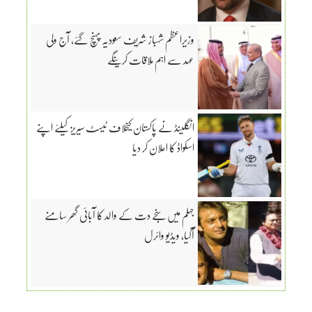
وزیراعظم شہباز شریف سعودیہ پہنچ گئے، آج ولی
عہد سے اہم ملاقات کرینگے
انگلینڈ نے پاکستان کیخلاف ٹیسٹ سیریز کیلئے اپنے
اسکواڈ کا اعلان کر دیا
جہلم میں سنجے دت کے والد کا آبائی گھر سامنے
آگیا، ویڈیو وائرل