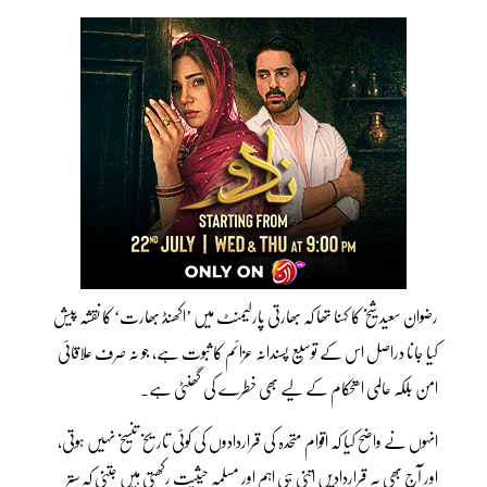
رضوان سعید شیخ کا کہنا تھا کہ بھارتی پارلیمنٹ میں ’اکھنڈ بھارت‘ کا نقشہ پیش
کیا جانا دراصل اس کے توسیع پسندانہ عزائم کا ثبوت ہے، جو نہ صرف علاقائی
امن بلکہ عالمی استحکام کے لیے بھی خطرے کی گھنٹی ہے۔
انہوں نے واضح کیا کہ اقوام متحدہ کی قراردادوں کی کوئی تاریخ تنسیخ نہیں ہوتی،
اور آج بھی یہ قراردادیں اتنی ہی اہم اور مسلمہ حیثیت رکھتی ہیں جتنی کہ ستر