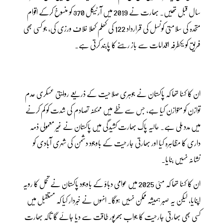
سال قبل تھیں۔ بھارت نے 2019 میں آرٹیکل 370 کو منسوخ کرکے اقوام
متحدہ کی سلامتی کونسل کی قرارداد 122 کی کھلم کھلا خلاف ورزی کی، جو کسی بھی
فریق کو یکطرفہ اقدامات سے باز رہنے کا پابند کرتی ہے۔
ان کا کہنا تھا کہ پاکستان نے جوہری صلاحیت کے ذریعے روایتی عسکری عدم
توازن کو متوازن کیا ہے، جس سے خطے میں ممکنہ تصادم کی شدت کو کم کرنے
میں مدد ملی ہے۔ حالیہ پاک بھارت کشیدگی میں پاکستان نے غیر معمولی ذمہ
داری کا مظاہرہ کیا اور بھارتی جارحیت کے باوجود دشمن کی شہری آبادی کو
نشانہ نہیں بنایا۔
ان کا کہنا تھا کہ مئی 2025 میں عوامی دباؤ کے باوجود پاکستان نے تحمل کا رویہ
اپنایا، لیکن یہ صبر ہمیشہ ممکن نہیں ہوگا۔ انہوں نے خبردار کیا کہ مستقبل میں
کسی بھی بھارتی جارحیت کا جواب بھرپور طاقت سے دیا جائے گا تاکہ بھارت