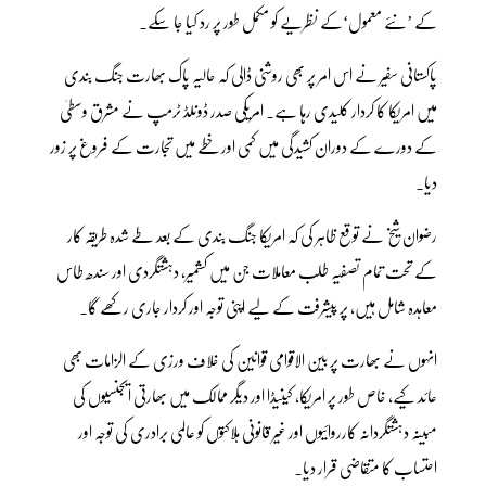
کے ’نئے معمول‘کے نظریے کو مکمل طور پر رد کیا جا سکے۔
پاکستانی سفیر نے اس امر پر بھی روشنی ڈالی کہ حالیہ پاک بھارت جنگ بندی
میں امریکا کا کردار کلیدی رہا ہے۔ امریکی صدر ڈونلڈ ٹرمپ نے مشرق وسطیٰ
کے دورے کے دوران کشیدگی میں کمی اور خطے میں تجارت کے فروغ پر زور
دیا۔
رضوان شیخ نے توقع ظاہر کی کہ امریکا جنگ بندی کے بعد طے شدہ طریقہ کار
کے تحت تمام تصفیہ طلب معاملات جن میں کشمیر، دہشتگردی اور سندھ طاس
معاہدہ شامل ہیں، پر پیشرفت کے لیے اپنی توجہ اور کردار جاری رکھے گا۔
انہوں نے بھارت پر بین الاقوامی قوانین کی خلاف ورزی کے الزامات بھی
عائد کیے، خاص طور پر امریکا، کینیڈا اور دیگر ممالک میں بھارتی ایجنسیوں کی
مبینہ دہشتگردانہ کارروائیوں اور غیر قانونی ہلاکتوں کو عالمی برادری کی توجہ اور
احتساب کا متقاضی قرار دیا۔