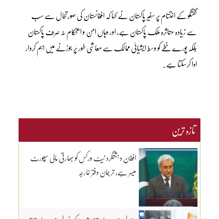
گفتگو کے اختتام پر سفیر پاکستان نے کہا کہ افغانستان کی صورتحال سے سب
سے زیادہ متاثرہ ملک پاکستان ہے، اور وہاں امن و استحکام نہ صرف پاکستان
بلکہ پورے خطے کو وسط ایشیائی ممالک سے معاشی طور پر جوڑنے میں اہم کردار
ادا کرسکتا ہے۔
تازہ ترین
افغان دہشتگرد نیٹ ورکس کو بھارتی مالی سپورٹ
میسر ہے، ترجمان دفتر خارجہ