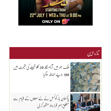
تازہ ترین
ملک بھر میں آٹامہنگا، 20 کلو تھیلے کی قیمت میں
100 روپے اضافہ ہوگیا
پاکستان بار کونسل نے نئے صوبوں کے قیام سے
متعلق اہم قرارداد منظور کر لی