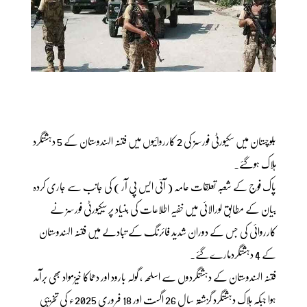
بلوچستان میں سکیورٹی فورسز کی 2 کارروائیوں میں فتنہ الہندوستان کے 5 دہشتگرد
ہلاک ہوگئے۔
پاک فوج کے شعبہ تعلقات عامہ ( آئی ایس پی آر ) کی جانب سے جاری کردہ
بیان کے مطابق لورالائی میں خفیہ اطلاعات کی بنیاد پر سیکیورٹی فورسز نے
کارروائی کی جس کے دوران شدید فائرنگ کے تبادلے میں فتنہ الہندوستان
کے 4 دہشتگردمارےگئے۔
فتنہ الہندوستان کے دہشتگردوں سے اسلحہ ، گولہ بارود اور دھماکا خیزمواد بھی برآمد
ہوا جبکہ ہلاک دہشتگرد گزشتہ سال 26 اگست اور 18 فروری 2025ء کی تخریبی