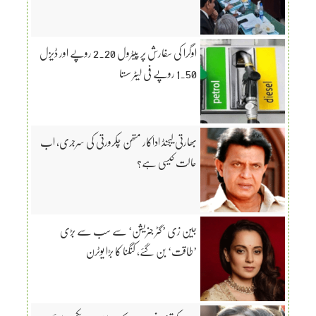
اوگرا کی سفارش پر پیٹرول 2.20 روپے اور ڈیزل
1.50 روپے فی لیٹر سستا
بھارتی لیجنڈ اداکار متھن چکرورتی کی سرجری، اب
حالت کیسی ہے؟
جین زی ’گٹر جنریشن‘ سے سب سے بڑی
’طاقت‘ بن گئے، کنگنا کا بڑا یوٹرن