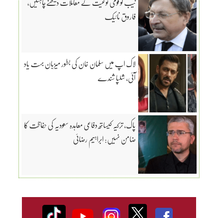
نیب کو قومی نوعیت کے معاملات دیکھنےچاہئیں،
فاروق نائیک
لاک اپ میں سلمان خان کی بطور میزبان بہت یاد
آئی، شلپا شندے
پاک، ترکیہ کیساتھ دفاعی معاہدہ سعودیہ کی حفاظت کا
ضامن نہیں: ابراہیم رضائی