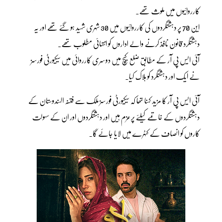
کارروائیوں میں ملوث تھے۔
این 70 پر دہشتگردوں کی کارروائیوں میں 30 شہری شہید ہو گئے تھے اور یہ
دہشتگرد قانون نافذ کرنے والے اداروں کو انتہائی مطلوب تھے۔
آئی ایس پی آر کے مطابق ضلع کیچ میں دوسری کارروائی میں سیکیورٹی فورسز
نے ایک اور دہشتگرد کو ہلاک کیا۔
آئی ایس پی آر کا مزید کہنا تھا کہ سیکیورٹی فورسز ملک سے فتنہ الہندوستان کے
دہشتگردوں کے خاتمے کیلئے پرعزم ہیں اور دہشتگردوں اور ان کے سہولت
کاروں کو انصاف کے کٹہرے میں لایا جائے گا۔