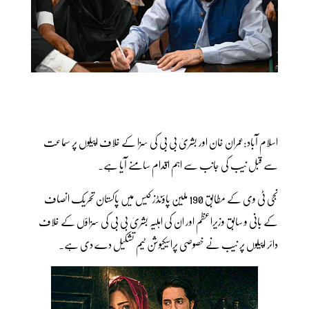
اسلام آباد:عمران خان اور بشریٰ بی بی کی سزا کے خلاف اپیلوں پر سماعت
سے قبل نیب کی جانب سے اہم اقدام سامنے آیا ہے۔
نجی ٹی وی کے مطابق 190 ملین پاؤنڈز کیس میں پاکستان تحریک انصاف
کے بانی و سابق وزیراعظم اور ان کی اہلیہ بشریٰ بی بی کی سزاؤں کے خلاف
دائر اپیلوں پر نیب نے خصوصی پراسیکیوشن ٹیم تشکیل دے دی ہے۔