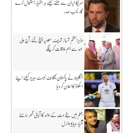
امریکا ایران سے نمٹنے کیلئے ہر ہتھیار استعمال کرے
گا، نائب صدر
وزیراعظم شہباز شریف سعودیہ پہنچ گئے، آج ولی
عہد سے اہم ملاقات کرینگے
انگلینڈ نے پاکستان کیخلاف ٹیسٹ سیریز کیلئے اپنے
اسکواڈ کا اعلان کر دیا
جہلم میں سنجے دت کے والد کا آبائی گھر سامنے
آگیا، ویڈیو وائرل