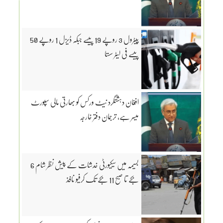
پیٹرول 3 روپے 19 پیسے جبکہ ڈیزل 1 روپے 50
پیسے فی لیٹر سستا
افغان دہشتگرد نیٹ ورکس کو بھارتی مالی سپورٹ
میسر ہے، ترجمان دفتر خارجہ
بسیمہ میں سیکیورٹی خدشات کے پیش نظر شام 6
بجے تا صبح 11 بجے تک کرفیو نافذ