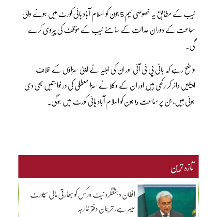
نیب کے مطابق یہ خصوصی ٹیم 5 جون کو اسلام آباد ہائی کورٹ میں ہونے والی
سماعت کے دوران عدالت کے سامنے نیب کے مؤقف کی پیروی کرے
گی۔
واضح رہے کہ بانی پی ٹی آئی اور ان کی اہلیہ نے اپنی سزاؤں کے خلاف
اپیلیں دائر کر رکھی ہیں اور ان کے وکلا نے سزا معطلی کی درخواستیں بھی دی
ہوئی ہیں، جن پر سماعت 5 جون کو اسلام آباد ہائی کورٹ میں ہوگی۔
تازہ ترین
افغان دہشتگرد نیٹ ورکس کو بھارتی مالی سپورٹ
میسر ہے، ترجمان دفتر خارجہ