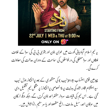
یہ ٹیم اسلام آباد ہائی کورٹ میں عمران خان اور بشریٰ بی بی کی سزا کے خلاف
اپیلوں اور سزا معطلی کی درخواستوں کی سماعت کے دوران عدالت کی معاونت
کرے گی۔
چیئرمین قومی احتساب بیورو (نیب) کی منظوری کے بعد پراسیکیوٹر جنرل نیب
سید احتشام قادر شاہ کی ہدایت پر 5 خصوصی پراسیکیوٹرز پر مشتمل ٹیم تشکیل دی
گئی ہے۔ اس ٹیم کی قیادت سردار مظفر احمد خان کریں گے، جبکہ دیگر ارکان
میں عرفان احمد، سہیل عارف، رافع مقصود اور یاسر سلیم رانا شامل ہیں۔