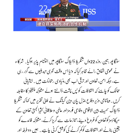
سنگا پور :تین روزہ 22واں شنگریلا ڈائیلاگ سنگاپور میں اختتام پذیر ہوگیا۔ شرکاء
نے عمومی اتفاق رائے ظاہر کیا کہ دنیا اس وقت گہری تبدیلیوں سے گزر رہی
ہے، جبکہ امن، تعاون اور ترقی اب بھی بنیادی رجحانات ہیں۔ ایشیائی
ممالک کو چاہئے کہ اختلافات کو پس پشت ڈالتے ہوئے مشترکہ چیلنجز کا مقابلہ
کریں۔ویتنامی وزیر دفاع جنرل پان وین گیانگ نے اپنی تقریر میں کہا کہ شنگریلا
ڈائیلاگ سمیت بین الاقوامی دفاعی فورمز اور عالمی و علاقائی کثیرالجہتی تعاون کے
میکانزمز کو تعاون کو فروغ دینے، تنازعات سے گریز کرنے، مشترکہ فائدے کو
یقینی بنانے اور اختلافات کو کم کرنے کی کوشش کرنی چاہیے۔ ہمیں دو طرفہ اور