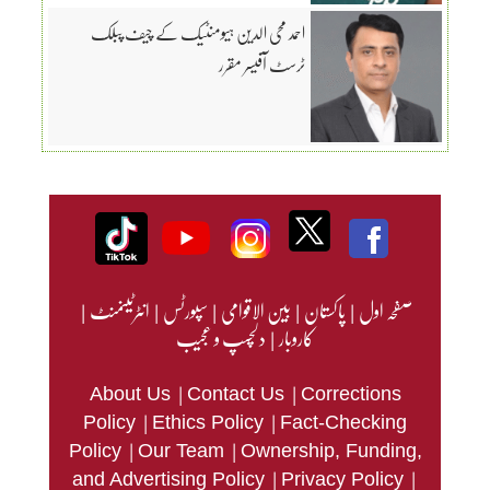
احمد محی الدین ہیومنٹیک کے چیف پبلک
ٹرسٹ آفیسر مقرر
صفحہ اول
|
پاکستان
|
بین الاقوامی
|
سپورٹس
|
انٹرٹینمنٹ
|
کاروبار
|
دلچسپ و عجیب
|
|
About Us
Contact Us
Corrections
|
|
Policy
Ethics Policy
Fact-Checking
|
|
Policy
Our Team
Ownership, Funding,
|
|
and Advertising Policy
Privacy Policy