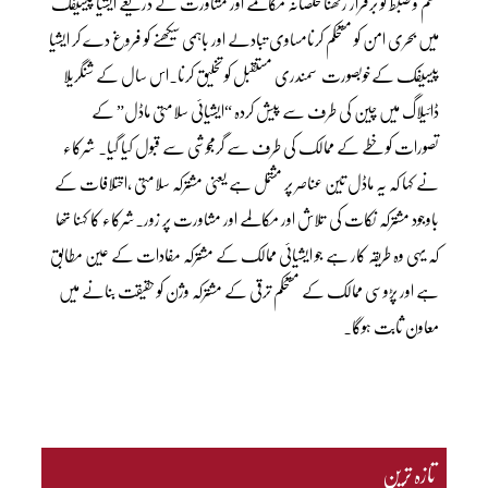
نظم و ضبط کو برقرار رکھنامخلصانہ مکالمے اور مشاورت کے ذریعے ایشیا پیسیفک
میں بحری امن کو مستحکم کرنامساوی تبادلے اور باہمی سیکھنے کو فروغ دے کر ایشیا
پیسیفک کےخوبصورت سمندری مستقبل کو تخلیق کرنا۔اس سال کے شنگریلا
ڈائیلاگ میں چین کی طرف سے پیش کردہ “ایشیائی سلامتی ماڈل” کے
تصورات کو خطے کے ممالک کی طرف سے گرمجوشی سے قبول کیا گیا۔ شرکاء
نے کہا کہ یہ ماڈل تین عناصر پر مشتمل ہے یعنی مشترکہ سلامتی ،اختلافات کے
باوجود مشترکہ نکات کی تلاش اور مکالمے اور مشاورت پر زور۔شرکاء کا کہنا تھا
کہ یہی وہ طریقہ کار ہے جو ایشیائی ممالک کے مشترکہ مفادات کے عین مطابق
ہے اور پڑوسی ممالک کے مستحکم ترقی کے مشترکہ وژن کو حقیقت بنانے میں
معاون ثابت ہوگا۔
تازہ ترین