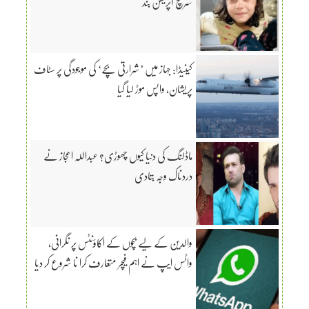
سرچ آپریشن بند
کینیڈا: جہاز میں ’شرارتی بچے‘ کی موجودگی پر سٹاف
پریشان، واپس موڑ لیا گیا
ماڈلنگ کی دنیا کیوں چھوڑی؟ عبداللہ اعجاز نے
دردناک وجہ بتادی
والدین کے لیے بچوں کے اکاؤنٹس پر نگرانی،
واٹس ایپ نے اہم فیچر متعارف کرا نا شروع کر دیا