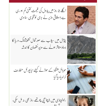
اگلے 2 روز میں پٹرول کی قیمت کتنی کم ہو رہی
ہے؟ وفاقی وزیر نے بڑی خوشخبری سنا دی
چترال میں سیلاب سے صورتحال تشویشناک، دریا کا
بہاؤ متاثر ہونے سے مزید نقصان کا خدشہ
موبائل پیکجز کے موازنے کیلئے نیا پورٹل متعارف
کرا دیا دیا گیا
راولپنڈی میں لاپتا بچی چوتھے روز بھی نہ مل سکی،