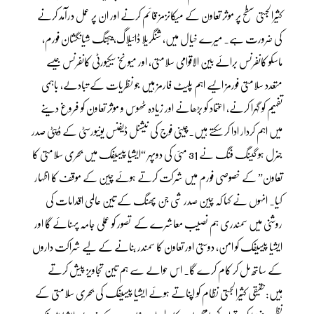
کثیرالجہتی سطح پر موثر تعاون کے میکانزمز قائم کرنے اور ان پر عمل درآمد کرنے
کی ضرورت ہے۔ میرے خیال میں، شنگریلا ڈائیلاگ، بیجنگ شیانگشان فورم،
ماسکو کانفرنس برائے بین الاقوامی سلامتی، اور میونخ سیکیورٹی کانفرنس جیسے
متعدد سلامتی فورمز ایسے اہم پلیٹ فارمز ہیں جو نظریات کے تبادلے، باہمی
تفہیم کو گہرا کرنے، اعتماد کو بڑھانے اور زیادہ ٹھوس و موثر تعاون کو فروغ دینے
میں اہم کردار ادا کر سکتے ہیں۔چینی فوج کی نیشنل ڈیفنس یونیورسٹی کے ڈپٹی صدر
جنرل ہو گینگ فنگ نے 31 مئی کی دوپہر “ایشیا پیسیفک میں بحری سلامتی کا
تعاون” کے خصوصی فورم میں شرکت کرتے ہوئے چین کے موقف کا اظہار
کیا۔ انہوں نے کہا کہ چین صدر شی جن پھنگ کے تین عالمی اقدامات کی
روشنی میں سمندری ہم نصیب معاشرے کے تصور کو عملی جامہ پہنائے گا اور
ایشیا پیسیفک کو امن، دوستی اور تعاون کا سمندر بنانے کے لیے شراکت داروں
کے ساتھ مل کر کام کرے گا۔ اس حوالے سے ہم تین تجاویز پیش کرتے
ہیں:حقیقی کثیرالجہتی نظام کو اپناتے ہوئے ایشیا پیسیفک کی بحری سلامتی کے