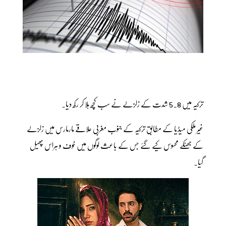
ترکیہ میں 5.8 شدت کے زلزلے نے سب کچھ ہلا کر رکھ دیا۔
غیر ملکی میڈیا کے مطابق ترکیہ کے جنوب مغربی علاقے مارمارس میں زلزلے
کے جھٹکے محسوس کیے گئے جس کے باعث لوگوں میں خوف و ہراس پھیل
گیا۔