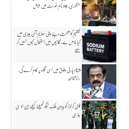
منظوری، 78 نام فہرست میں شامل
لیتھیم کو شکست دینے والی سوڈیم آئن بیٹری میں
کیا خاص ہے، گاڑیوں میں استعمال کیوں نہیں کر
سکتے
پیپلز پارٹی وفاق میں اسی تنخواہ پر کام کرے گی:
رانا ثنااللہ
قومی کرکٹرز کو بیرون ملک لیگز کھیلنے کیلئے این او سی
جاری