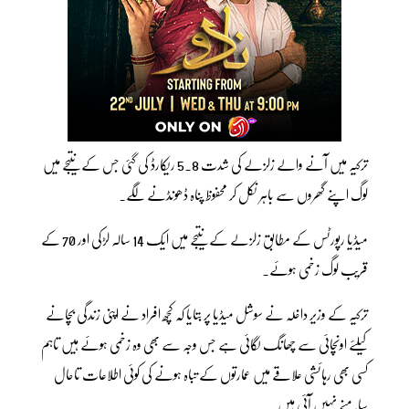
ترکیہ میں آنے والے زلزلے کی شدت 5.8 ریکارڈ کی گئی جس کے نتیجے میں
لوگ اپنے گھروں سے باہر نکل کر محفوظ پناہ ڈھونڈنے لگے۔
میڈیا رپورٹس کے مطابق زلزلے کے نتیجے میں ایک 14 سالہ لڑکی اور 70 کے
قریب لوگ زخمی ہوئے۔
ترکیہ کے وزیر داخلہ نے سوشل میڈیا پر بتایا کہ کچھ افراد نے اپنی زندگی بچانے
کیلئے اونچائی سے چھانگ لگائی ہے جس وجہ سے بھی وہ زخمی ہوئے ہیں تاہم
کسی بھی رہائشی علاقے میں عمارتوں کے تباہ ہونے کی کوئی اطلاعات تاحال
سامنے نہیں آئی ہیں۔