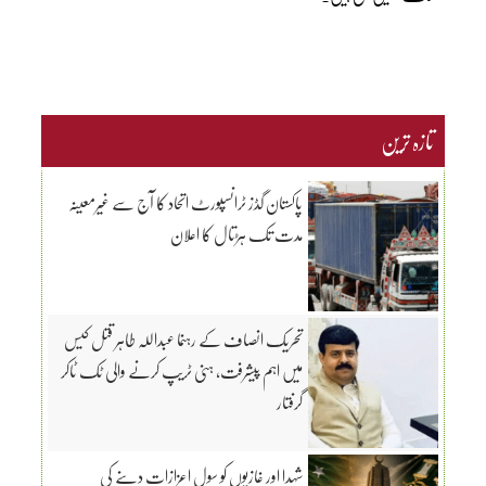
تازہ ترین
پاکستان گڈز ٹرانسپورٹ اتحاد کا آج سے غیرمعینہ
مدت تک ہڑتال کا اعلان
تحریک انصاف کے رہنما عبداللہ طاہر قتل کیس
میں اہم پیشرفت، ہنی ٹریپ کرنے والی ٹک ٹاکر
گرفتار
شہدا اور غازیوں کو سول اعزازات دینے کی