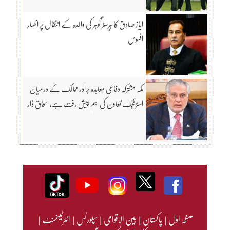
ایاز صادق کا بیرسٹر گوہر کی والدہ کے انتقال پر اظہارِ
افسوس
مکہ مشترکہ دفاعی معاہدہ برادر ممالک کے درمیان
اسٹریٹجک تعاون کی اہم پیش رفت ہے، اسحاق ڈار
صفحہ اول
|
پاکستان
|
بین الاقوامی
|
سپورٹس
|
انٹرٹینمنٹ
|