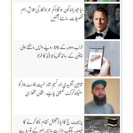
نیا جیمز بانڈ کون ہو گا؟ کم عمر اداکار کی تلاش، اہم
تفصیلات سامنے آگئیں
خراب دودھ کے 175 روپے واپس مانگنے والی
خاتون کے ساتھ تقریباً 2 لاکھ کا فراڈ
شاہین آفریدی اور نسیم شاہ سمیت فاسٹ بولر کو
سلیکٹڈ کرکٹ کھیلنی چاہیے: عثمان شنواری
پرائیویٹ حج کا نیا ڈیجیٹل نظام نافذ کرنے کا
فیصلہ، بکنگ وزارت مذہبی امور کے توسط سے