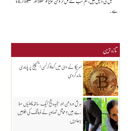
مستقبل کی دلیل ہیں، ہم سب نے مل کر وطن عزیز کو محفوظ اور مضبوط تر بنانا
ہے۔
تازہ ترین
امریکا نے دبئی میں کرپٹو کرنسی ایکسچینج پر پابندی
عائد کردی
ہرش وردھن اور سنجیدہ شیخ ایک ساتھ چھٹیاں منا
رہے ہیں؟ مماثل تصاویر نے ڈیٹنگ کی افواہیں
بڑھا دیں