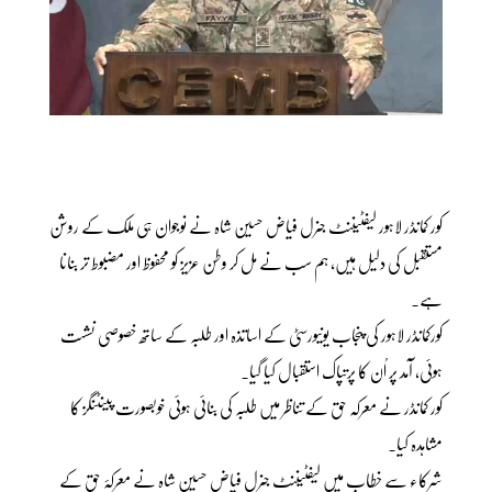
کور کمانڈر لاہور لیفٹیننٹ جنرل فیاض حسین شاہ نے نوجوان ہی ملک کے روشن
مستقبل کی دلیل ہیں، ہم سب نے مل کر وطن عزیز کو محفوظ اور مضبوط تر بنانا
ہے۔
کورکمانڈر لاہور کی پنجاب یونیورسٹی کے اساتذہ اور طلبہ کے ساتھ خصوصی نشست
ہوئی، آمد پر اُن کا پرتپاک استقبال کیا گیا۔
کور کمانڈر نے معرکہ حق کے تناظر میں طلبہ کی بنائی ہوئی خوبصورت پینٹنگز کا
مشاہدہ کیا۔
شرکاء سے خطاب میں لیفٹیننٹ جنرل فیاض حسین شاہ نے معرکۂ حق کے