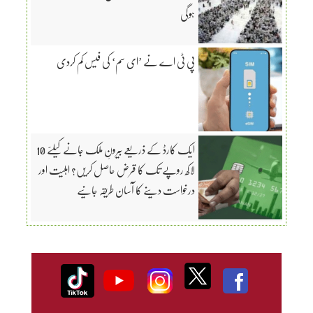
ہوگی
پی ٹی اے نے ’ای سم‘ کی فیس کم کردی
ایک کارڈ کے ذریعے بیرونِ ملک جانے کیلئے 10
لاکھ روپے تک کا قرض حاصل کریں؟ اہلیت اور
درخواست دینے کا آسان طریقہ جانیے