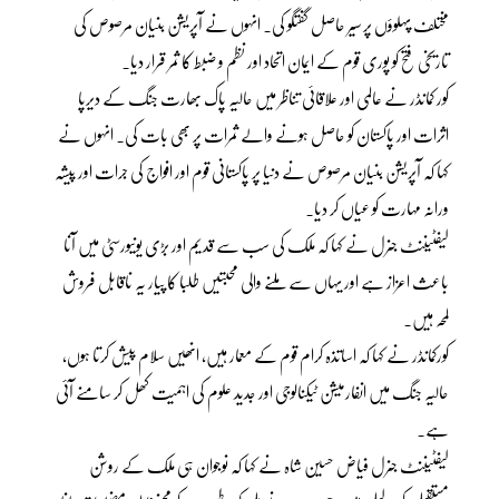
مختلف پہلوؤں پر سیر حاصل گفتگو کی۔ انہوں نے آپریشن بنیان مرصوص کی
تاریخی فتح کو پوری قوم کے ایمان اتحاد اور نظم و ضبط کا ثمر قرار دیا۔
کور کمانڈر نے عالمی اور علاقائی تناظر میں حالیہ پاک بھارت جنگ کے دیرپا
اثرات اور پاکستان کو حاصل ہونے والے ثمرات پر بھی بات کی۔ انہوں نے
کہا کہ آپریشن بنیان مرصوص نے دنیا پر پاکستانی قوم اور افواج کی جرات اور پیشہ
ورانہ مہارت کو عیاں کر دیا۔
لیفٹیننٹ جنرل نے کہا کہ ملک کی سب سے قدیم اور بڑی یونیورسٹی میں آنا
باعث اعزاز ہے اور یہاں سے ملنے والی محبتیں طلبا کا پیار یہ ناقابل فروش
لمحہ ہیں۔
کورکمانڈر نے کہا کہ اساتذہ کرام قوم کے معمار ہیں، انھیں سلام پیش کرتا ہوں،
حالیہ جنگ میں انفارمیشن ٹیکنالوجی اور جدید علوم کی اہمیت کھل کر سامنے آئی
ہے۔
لیفٹیننٹ جنرل فیاض حسین شاہ نے کہا کہ نوجوان ہی ملک کے روشن