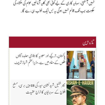
نہیں آ سکتی، سرمایہ کاری کے لیے کوئی بھی کلیہ آزما لیں عوام کی منشاء کی
حکومت جب تک قائم نہیں ہو گی یہ بس ایک خواب ہی رہے گا۔
تازہ ترین
پاکستان، ترکیے اور سعودیہ کا دفاعی معاہدہ تینوں
ملکوں کےمفاد میں ہے، وزیراعظم شہبازشریف
میجر طفیل شہید نشان حیدر کی 68 ویں برسی، مسلح
افواج کے سربراہان کا خراج عقیدت