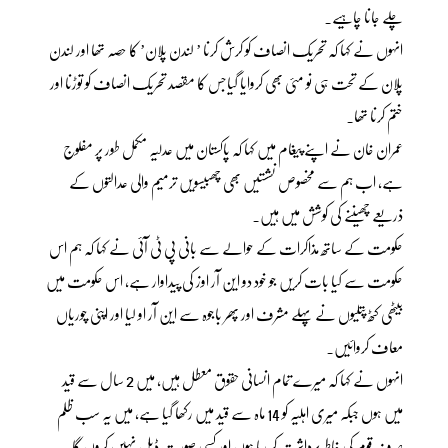
چلے جانا چاہیے۔
انہوں نے کہا کہ تحریک انصاف کو کرش کرنا ’ لندن پلان’ کا حصہ تھا اور لندن
پلان کے تحت ہی نو مئی بھی کروایا گیاجس کا مقصد تحریک انصاف کو توڑنا اور
ختم کرنا تھا۔
عمران خان نے اپنے پیغام میں کہا کہ پاکستان میں عدلیہ مکمل طور پر مفلوج
ہے، اب ہم سے مخصوص نشستیں بھی چھبیسویں ترمیم والی عدالتوں کے
ذریعے چھیننے کی کوشش میں ہیں۔
حکومت کے ساتھ مذاکرات کے حوالے سے بانی پی ٹی آئی نے کہا کہ ہم اس
حکومت سے کیا بات کریں جو خود دو این آر اوز کی پیداوار ہے، اس حکومت میں
بیٹھی کٹھ پتلیوں نے پہلے مشرف اور پھر باجوہ سے این آر او لیا اور اپنی چوریاں
معاف کروائیں۔
انہوں نے کہا کہ میرے تمام انسانی حقوق معطل ہیں، میں 2 سال سے قید
میں ہوں جبکہ میری اہلیہ کو 14 ماہ سے قید میں رکھا گیا ہے، میں یہ سب ظلم
صرف قوم کی خاطر برداشت کر رہا ہوں اور کسی صورت ڈیل نہیں کروں گا۔