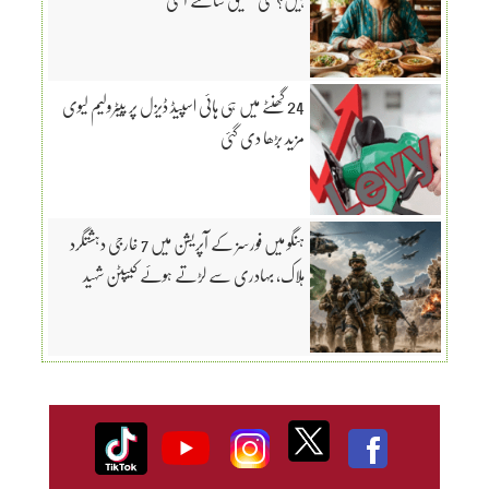
24 گھنٹے میں ہی ہائی اسپیڈ ڈیزل پر پیٹرولیم لیوی
مزید بڑھا دی گئی
ہنگو میں فورسز کے آپریشن میں 7 خارجی دہشتگرد
ہلاک، بہادری سے لڑتے ہوئے کیپٹن شہید