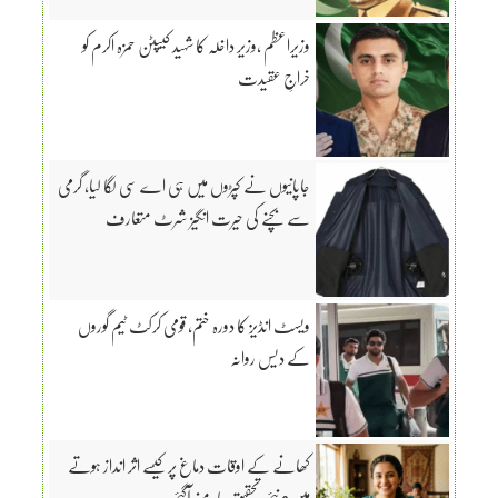
وزیراعظم ،وزیر داخلہ کا شہید کیپٹن حمزہ اکرم کو
خراجِ عقیدت
جاپانیوں نے کپڑوں میں ہی اے سی لگا لیا، گرمی
سے بچنے کی حیرت انگیز شرٹ متعارف
ویسٹ انڈیز کا دورہ ختم، قومی کرکٹ ٹیم گوروں
کے دیس روانہ
کھانے کے اوقات دماغ پر کیسے اثر انداز ہوتے
ہیں؟ نئی تحقیق سامنے آگئی