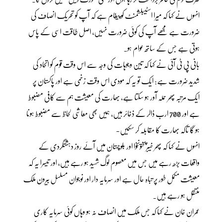
انہوں نے کہا کہ میرا اسٹیبلشمنٹ کو پیغام ہے کہ آپ کو تحریک انصاف کی
ضرورت ہے مجھے آپ کی کوئی ضرورت نہیں، اصل طاقت اسی کے پاس
ہوتی ہے جس کے ساتھ عوام ہو۔
بانی پی ٹی آئی نے کہا کہ تین وجوہات کی وجہ سے اس وقت قوم کو اتحاد کی
شدید ضرورت ہے: ایک تو یہ کہ مودی اس وقت زخمی ہے اور پاکستان پر
ایک مرتبہ پھر حملہ آور ہو سکتا ہے، بھارت کی معیشت ہم سے کافی مضبوط
ہے اور 700 ارب ڈالر کے ذخائر ہیں، ہمیں بھی معاشی لحاظ سے مضبوط ہونا
ہو گا تاکہ بھارت کا مقابلہ کر سکیں-
انہوں نے کہا کہ پھر خیبرپختونخوا اور بلوچستان میں آئے روز دہشتگردی کے
واقعات بڑھ رہے میں جس میں معصوم لوگ شہید ہو رہے ہیں، اور تیسرا یہ کہ
معیشت مکمل طور پر تباہ حال ہے اور سرمایہ دار اور نوجوان مسلسل بیرون ملک
منتقل ہو رہے ہیں۔
عمران خان نے کہا کہ جس ملک میں انصاف نہ ہو وہاں کوئی سرمایہ کاری