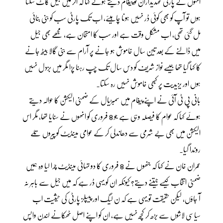
انہوں نے پارٹی عہدیداران کو پیغام دیتے ہوئے کہا کہ اگر میں جیل کاٹ سکتا
ہوں تو آپ کو بھی کوئی ڈر نہیں ہونا چاہیئے، اب تک پارٹی سب کو بنی بنائی
مل گئی تھی، اب مشکل وقت ہے اور سب کا امتحان ہے، مجھے بھی جیل
میں ڈالنے کے بعد تین سال خاموش ہو جانے پر آرام سے بنی گالا بیٹھ جانے
کا کہا گیا تھا جیسے نواز شریف کو دس سال تک چپ رہنا پڑا مگر میں بزدل نہیں
ہوں اور یزیدیت پر کبھی خاموش نہیں رہ سکتا۔
بانی پی ٹی آئی نے اپنے پیغام میں سمبڑیال کے ضمنی الیکشن کا حوالہ دیتے
ہوئے کہا کہ عوام کا فیصلہ وہی ہے جو 8 فروری کو انھوں نے سنایا تھا، مگر اس
الیکشن میں بھی بے شرمی سے دھاندلی کر کے عوامی مینڈیٹ کو پیروں تلے
روندا گیا۔
عمران خان نے کہا کہ جنھوں نے 8 فروری کا دو تہائی مینڈیٹ چرا لیا وہ ہمیں
ضمنی انتخاب کیسے جیتنے دیتے؟ کیونکہ ان کو یہی ڈر ہے کہ میں جیل سے باہر نہ
آ جاؤں، لیکن حقیقت تو یہی ہے کہ ن لیگ اور پیپلز پارٹی کی حیثیت اب
سیاسی لاشوں سے بڑھ کر کچھ نہیں ہے، ان کو اپنے اصل ٹھکانے لندن واپس