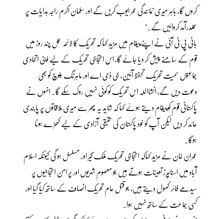
کروں گا، باہر میری نمائندگی عمر ایوب کریں گے اور سلمان اکرم راجہ ہدایات پر
عملدرآمد کروائیں گے۔’
بانی پی ٹی آئی نے اپنے پیغام میں مزید کہا کہ تحریک کا لائحہ عمل چند روز میں
قوم کے سامنے پیش کر دیا جائے گا، اس احتجاجی تحریک کے لیے اپنی اتحادی
جماعتوں سمیت تحریک تحفظ آئین، جی ڈی اے اور ماہرنگ بلوچ کو بھی
دعوت دیں گے، انشااللہ اس تحریک کو کوئی نہیں روک سکے گا۔ انہوں نے
پاکستانی قوم کو پیغام دیتے ہوئے کہا کہ شاید یہ پھر سے میری ملاقاتوں پر پابندی
عائد کر دیں لیکن آپ کو خود پاکستان کی حقیقی آزادی کے لیے کھڑے ہونا
ہوگا۔
عمران خان نے مزید کہاکہ احتجاجی تحریک ملک گیر اور مسلسل ہو گی کیونکہ اسلام
آباد میں اسنائپرز تعینات ہوتے ہیں جو معصوم شہریوں اور پر امن احتجاجیوں پر
سیدھے فائر کھول دیتے ہیں، جو قتل عام تحریک انصاف کے ساتھ کیا گیا اور
کسی جماعت کے ساتھ نہیں ہوا۔