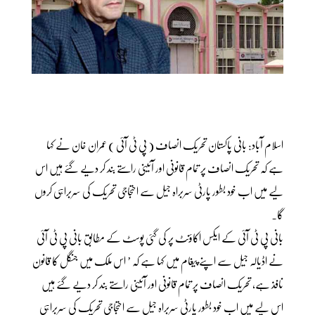
اسلام آباد: بانی پاکستان تحریک انصاف ( پی ٹی آئی ) عمران خان نے کہا
ہے کہ تحریک انصاف پر تمام قانونی اور آئینی راستے بند کر دیے گئے ہیں اس
لیے میں اب خود بطور پارٹی سربراہ جیل سے احتجاجی تحریک کی سربراہی کروں
گا۔
بانی پی ٹی آئی کے ایکس اکاؤنٹ پر کی گئی پوسٹ کے مطابق بانی پی ٹی آئی
نے اڈیالہ جیل سے اپنے پیغام میں کہا ہے کہ ’ اس ملک میں جنگل کا قانون
نافذ ہے، تحریک انصاف پر تمام قانونی اور آئینی راستے بند کر دیے گئے ہیں
اس لیے میں اب خود بطور پارٹی سربراہ جیل سے احتجاجی تحریک کی سربراہی