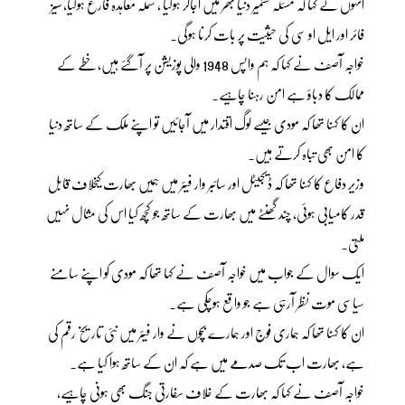
انہوں نے کہا کہ مسئلہ کشمیر دنیا بھر میں اجاگر ہوگیا ، شملہ معاہدہ فارغ ہوگیا، سیز
فائر اور ایل او سی کی حیثیت پر بات کرنا ہوگی۔
خواجہ آصف نے کہا کہ ہم واپس 1948 والی پوزیشن پر آگئے ہیں، خطے کے
ممالک کا دباؤ ہے امن رہنا چاہیے۔
ان کا کہنا تھا کہ مودی جیسے لوگ اقتدار میں آجائیں تو اپنے ملک کے ساتھ دنیا
کا امن بھی تباہ کرتے ہیں۔
وزیر دفاع کا کہنا تھا کہ ڈیجیٹل اور سائبر وار فیئر میں ہمیں بھارت کیخلاف قابل
قدر کامیابی ہوئی، چند گھنٹے میں بھارت کے ساتھ جو کچھ کیا اس کی مثال نہیں
ملتی۔
ایک سوال کے جواب میں خواجہ آصف نے کہا تھا کہ مودی کو اپنے سامنے
سیاسی موت نظر آرہی ہے جو واقع ہوچکی ہے۔
ان کا کہنا تھا کہ ہماری فوج اور ہمارے بچوں نے وار فیئر میں نئی تاریخ رقم کی
ہے، بھارت اب تک صدمے میں ہے کہ ان کے ساتھ ہوا کیا ہے۔
خواجہ آصف نے کہا کہ بھارت کے خلاف سفارتی جنگ بھی ہونی چاہیے،