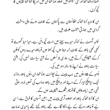
جھنڈا دیکھا تھا اور کئی میٹنگز میں موجود ہوتا تھا جن میں امریکا کہتا تھا حقانیوں کا
کچھ کریں۔
ان کا مزید کہنا تھا کہ افغانستان سے پاکستان کے خلاف ہونے والی دہشت
گردی میں بھارتی ایجنٹ ملوث ہیں۔
خواجہ آصف نے کہا کہ میرے سینے میں بہت کچھ دفن ہے، میرا میٹر گھومے تو
کبھی کبھی باجوہ کے خلاف کہہ دیتا ہوں، کچھ کہتا ہوں تو باجوہ میرے بڑوں کو فون
کرکے شکایتیں کرتے ہیں، ہماری 2 نسلوں نے اتنی سیاست نہیں کی، جتنی
سیاست باجوہ نے اپنے 5 سالہ دور میں کی۔
نومبر کے 10 دنوں میں جب چیف نے اپوائنٹ ہونا تھا، ان دنوں باجوہ روزانہ
ایک نیا پیکج تیار کر کے دیتے اور ہر پیکج میں باجوہ صاحب کی تصویر ضرور ہوتی
تھی، میں زیادہ بولوں گا تو پھر شکوے شکایت ہوں گے۔
ان کا کہنا تھا کہ باجوہ اور موجودہ آرمی چیف میں زمین آسمان کا فرق ہے، اسی
لیے تو باجوہ روکنے کے لیے ڈکا لگارہے تھے، باجوہ کہتے تھے یا میری خدمات