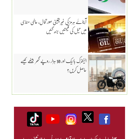
آبنائے ہرمز کی غیر یقینی صورتحال، عالمی منڈی
میں تیل کی قیمتیں بڑھ گئیں
الیکٹرک بائیک اور 10 ہزار روپے گھر بیٹھے کیسے
حاصل کریں؟