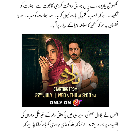
کلبھوشن یادیو ہمارے پاس بھارتی دہشت گردی کا ثبوت ہے، بھارت کو
تکلیف ہے کہ ٹرمپ کشمیر کی بات کیوں کررہا ہے، بھارت کو سب سے بڑا
نقصان یہ ہوا کہ کشمیر کا معاملہ دنیا کے ریڈار پر آگیا۔
انہوں نے بلاول بھٹو کی سربراہی میں پاکستانی وفد کے غیر ملکی دوروں کی
اہمیت پر زور دیتے ہوئے کہا کہ وفد کو عالمی برادری کو باور کرانا چاہیے کہ