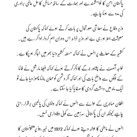
پاکستان امن کا خواہشمند ہے اور بھارت کے ساتھ مسائل کا حل عالمی برادری
کی مدد سے ہونا چاہیے۔
وزیر دفاع نے معاشی صورتحال پر بات کرتے ہوئے کہا کہ پاکستان کی
معیشت بہتر ہو رہی ہے اور وزیر خزانہ اس دوران اہم کردار ادا کر رہے ہیں۔
کشمیر کے معاملے پر انہوں نے کہا کہ مسئلہ کشمیر دنیا بھر میں اجاگر ہو چکا ہے۔
خواجہ آصف نے پشاور جرگے کا ذکر کرتے ہوئے کہا کہ فیلڈ مارشل نے فاٹا
کے لوگوں سے واضح بات کی اور کہا کہ اگر دشمن کو مہمان بنانا چھوڑ دیا جائے تو
ایک ماہ میں دہشت گردی کا صفایا کیا جا سکتا ہے۔
افغان مہاجرین کے حوالے سے انہوں نے کہا کہ واپسی کی پالیسی برقرار رہنی
چاہیے کیونکہ ان کی پاکستانی سرزمین سے کوئی وفاداری نہیں۔
انہوں نے ماضی کا حوالہ دیتے ہوئے کہا کہ 1972 میں خیبر روڈ پر پختونستان کا