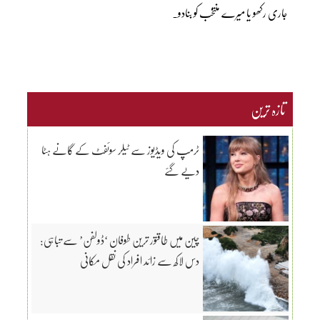
جاری رکھو یا میرے منتخب کو بنادو۔
تازہ ترین
ٹرمپ کی ویڈیوز سے ٹیلر سوئفٹ کے گانے ہٹا
دیے گئے
چین میں طاقتور ترین طوفان ‘ڈولفن’ سے تباہی:
دس لاکھ سے زائد افراد کی نقل مکانی