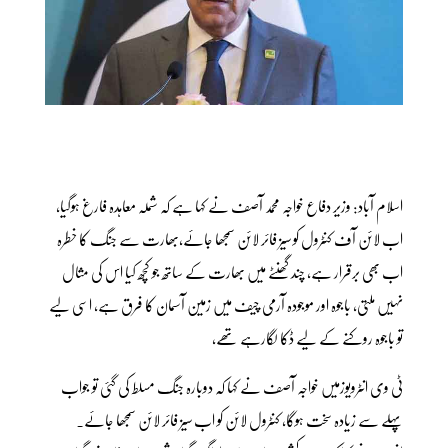
اسلام آباد: وزیر دفاع خواجہ محمد آصف نے کہا ہے کہ شملہ معاہدہ فارغ ہوگیا،
اب لائن آف کنٹرول کو سیز فائر لائن سمجھا جائے،بھارت سے جنگ کا خطرہ
اب بھی برقرار ہے، چند گھنٹے میں بھارت کے ساتھ جو کچھ کیا اس کی مثال
نہیں ملتی، باجوہ اور موجودہ آرمی چیف میں زمین آسمان کا فرق ہے، اسی لیے
تو باجوہ روکنے کے لیے ڈکا لگارہے تھے،
ٹی وی انٹرویوزمیں خواجہ آصف نے کہا کہ دوبارہ جنگ مسلط کی گئی تو جواب
پہلے سے زیادہ سخت ہوگا، کنٹرول لائن کو اب سیز فائر لائن سمجھا جائے۔