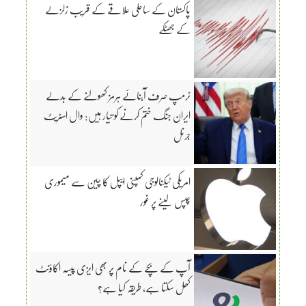
پاکستان کے ساحلی علاقے کے قریب زلزلے
کے جھٹکے
ٹرمپ صرف آبنائے ہرمز کھولنے کے بدلے
ایران جنگ ختم کرنے کو تیار ہیں: وال اسٹریٹ
جرنل
امریکی ٹیکنالوجی کمپنی ایپل کا چین سے میموری
چپس لینے پر غور
آپ کے بچے کے نام پر بھی ایزی پیسہ اکاؤنٹ
کھل سکتا ہے، طریقہ کیا ہے؟