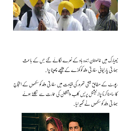
نیویارک میں خالصتان زندہ باد کے نعرے لگائے گئے جس کے باعث
بھارتی پارلیمانی سفارتی وفد کو کوڑے کے پیچھے چھپنا پڑا۔
رپورٹ کے مطابق ششی تھرور کی قیادت میں سفارتی وفد کو سکھوں کے احتجاج
کا سامنا کرنا پڑا، نیشنل پریس کلب واشنگٹن کی عمارت سے نکلتے ہوئے
بھارتی وفد کو سکھوں نے گھیر لیا۔