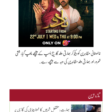
خالصتانی مظاہرین کو دیکھ کر بھارتی وفد گاربیج ڈمپ کے پیچھے چھپ گیا، ششی
تھرور اور بھارتی وفد مظاہرین کی وجہ سے چھپے رہے۔
تازہ ترین
بھارت:مشتعل شہریوں کا ممتا بینرجی کی گاڑی پر