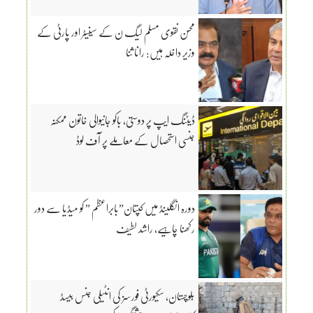
محسن نقوی مسلم لیگ ن کے سینیٹر اور پارٹی کے
وزیر داخلہ ہیں: رانا ثنا
ڈیٹنگ ایپ پر دوستی، باکو جانیوالی خاتون ممکنہ
جنسی استحصال کے معاملے پر آف لوڈ
دورہ انگلینڈ میں کپتان”بابراعظم ” کو میڈیا سے دور
رکھنا چاہیے، راشد لطیف
بلوچستان، سکیورٹی فورسز کی انٹیلی جنس بیسڈ