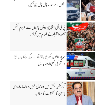
اینٹوں سے حملہ، بال بال بچ گئیں
پی ٹی آئی احتجاج؛ دونوں بازوؤں سے محروم شخص
تشدد و پتھرائو کے الزام میں گرفتار
میرپور خاص: گھر میں فائرنگ، لڑکی لڑکا جاں بحق،
واقعے کی تحقیقات جاری
آزادکشمیر الیکشن میں دھاندلی نہیں دھاندلا،چوہدری
یاسین کا تحقیقات کا مطالبہ