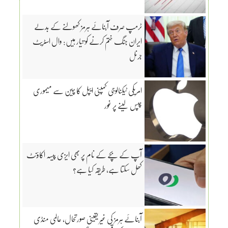
ٹرمپ صرف آبنائے ہرمز کھولنے کے بدلے
ایران جنگ ختم کرنے کو تیار ہیں: وال اسٹریٹ
جرنل
امریکی ٹیکنالوجی کمپنی ایپل کا چین سے میموری
چپس لینے پر غور
آپ کے بچے کے نام پر بھی ایزی پیسہ اکاؤنٹ
کھل سکتا ہے، طریقہ کیا ہے؟
آبنائے ہرمز کی غیر یقینی صورتحال، عالمی منڈی