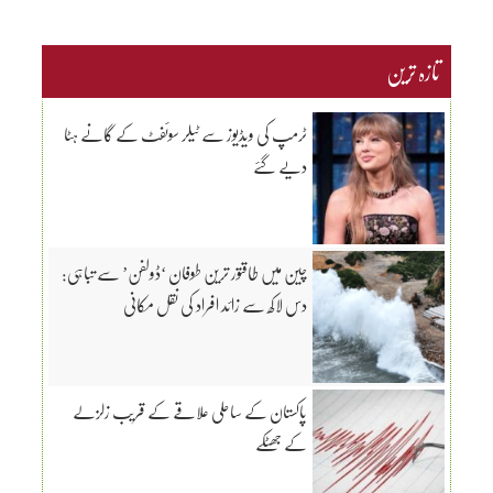
تازہ ترین
ٹرمپ کی ویڈیوز سے ٹیلر سوئفٹ کے گانے ہٹا
دیے گئے
چین میں طاقتور ترین طوفان ‘ڈولفن’ سے تباہی:
دس لاکھ سے زائد افراد کی نقل مکانی
پاکستان کے ساحلی علاقے کے قریب زلزلے
کے جھٹکے