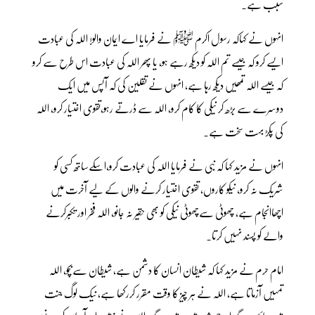
سبب ہے۔
انہوں نے کہاکہ رسول اکرم ﷺ نے فرمایا اے ایمان والو! اللہ کی عبادت
ایسے کرو کہ جیسے تم اللہ کو دیکھ رہے ہو، یا پھر اللہ کی عبادت اس طرح سے کرو
کہ جیسے اللہ تمھیں دیکھ رہا ہے، انہوں نے تقلین کی کہ آپس میں ایک
دوسرے سے بڑھ کر نیکی کا کام کرو، اللہ سے ڈرتے رہو،تقوی اختیار کرو، اللہ
کی پکڑ بہت سخت ہے۔
انہوں نے مزید کہا کہ نبی نے فرمایا اللہ کی عبادت کرو،اسکےساتھ کسی کو
شریک نہ کرو، نیکو کاروں، تقوی اختیار کرنے والوں کے لیے آخرت میں
اچھاانجام ہے، چھوٹی سےچھوٹی نیکی کو بھی حقیر نہ جانو، اللہ فخر اور تکبرکرنے
والے کو پسند نہیں کرتا۔
امام حرم نے مزید کہا کہ شیطان انسان کا دشمن ہے، شیطان سےبچو، اللہ
تمہیں آزماتا ہے، اللہ نے ہر چیز کا وقت مقرر کررکھا ہے، نیک لوگ جنت