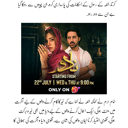
کرتا، اللہ کے رسول کے احکامات کی پاسداری کرو، جن چیزوں سے روکا گیا
ہے ان سے دور رہو۔
امام حرم نے کہاکہ اللہ نے کہا ہے کہ خیرکاکام کرنےوالوں کےلیے آخرت
میں جنت ہوگی، نیک اعمال کرنےوالوں کےلیےدنیا میں بھی خیر و برکت
ہوگی، تقویٰ اختیار کرنا ایمان والوں کی شان ہے، تقویٰ دنیا و آخرت کی بھلائی کا