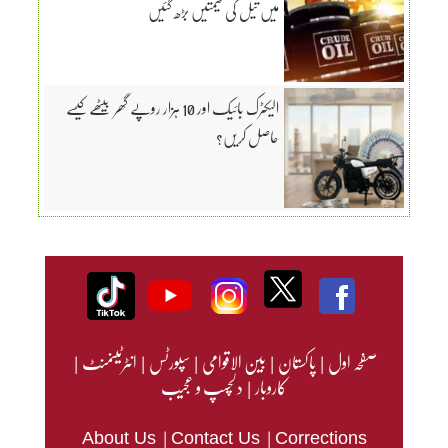
میں تیل کی قیمتیں بڑھ گئیں
الیکٹرک بائیک اور 10 ہزار روپے گھر بیٹھے کیسے
حاصل کریں؟
صفحہ اول
|
پاکستان
|
بین الاقوامی
|
سپورٹس
|
انٹرٹینمنٹ
|
کاروبار
|
دلچسپ و عجیب
|
|
About Us
Contact Us
Corrections