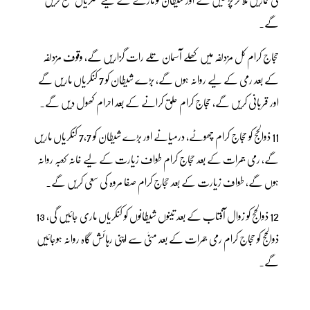
گے۔
حجاج کرام کل مزدلفہ میں کھلے آسمان تلے رات گزاریں گے، وقوف مزدلفہ
کے بعد رمی کے لیے روانہ ہوں گے، بڑے شیطان کو 7 کنکریاں ماریں گے
اور قربانی کریں گے، حجاج کرام حلق کرانے کے بعد احرام کھول دیں گے۔
11 ذوالحج کو حجاج کرام چھوٹے، درمیانے اور بڑے شیطان کو 7،7 کنکریاں ماریں
گے، رمی جمرات کے بعد حجاج کرام طواف زیارت کے لیے خانہ کعبہ روانہ
ہوں گے، طواف زیارت کے بعد حجاج کرام صفا مروہ کی سعی کریں گے۔
12 ذوالحج کو زوال آفتاب کے بعد تینوں شیطانوں کو کنکریاں ماری جائیں گی، 13
ذوالحج کو حجاج کرام رمی جمرات کے بعد منیٰ سے اپنی رہائش گاہ روانہ ہوجائیں
گے۔