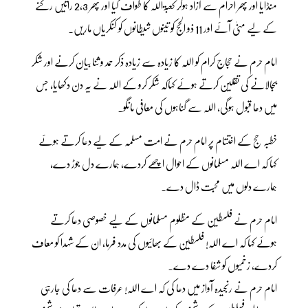
منڈایا اور پھر احرام سے آزاد ہوکر کعبۃاللہ کا طواف کیا اور پھر 2،3 راتیں رکنے
کے لیے منیٰ آئے اور 11 ذو الحج کو تینوں شیطانوں کو کنکریاں ماریں۔
امام حرم نے حجاج کرام کو اللہ کا زیادہ سے زیادہ ذکر حمد و ثنا بیان کرنے اور شکر
بجالانے کی تقلین کرتے ہوئے کہاکہ شکر کرو کے اللہ نے یہ دن دکھایا، جس
میں دعا قبول ہوگی، اللہ سے گناہوں کی معافی مانگو۔
خطبہ حج کے اختتام پر امام حرم نے امت مسلمہ کے لیے دعا کرتے ہوئے
کہا کہ اے اللہ مسلمانوں کے احوال اچھے کردے، ہمارے دل جوڑ دے،
ہمارے دلوں میں محبت ڈال دے۔
امام حرم نے فلسطین کے مظلوم مسلمانوں کے لیے خصوصی دعا کرتے
ہوئے کہا کہ اے اللہ! فلسطین کے بھائیوں کی مدد فرما، ان کے شہدا کو معاف
کردے، زخمیوں کو شفا دے دے۔
امام حرم نے رنجیدہ آواز میں دعا کی کہ اے اللہ! عرفات سے دعا کی جارہی