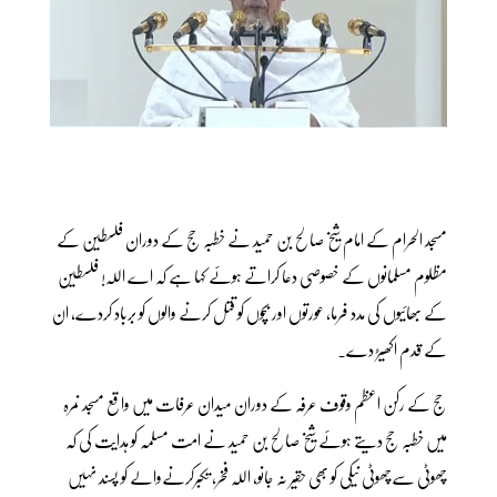
مسجد الحرام کے امام شیخ صالح بن حمید نے خطبہ حج کے دوران فلسطین کے
مظلوم مسلمانوں کے خصوصی دعا کراتے ہوئے کہا ہے کہ اے اللہ! فلسطین
کے بھائیوں کی مدد فرما، عورتوں اور بچوں کو قتل کرنے والوں کو برباد کردے، ان
کے قدم اکھیڑ دے۔
حج کے رکن اعظم وقوف عرفہ کے دوران میدان عرفات میں واقع مسجد نمرہ
میں خطبہ حج دیتے ہوئے شیخ صالح بن حمید نے امت مسلمہ کو ہدایت کی کہ
چھوٹی سےچھوٹی نیکی کو بھی حقیر نہ جانو، اللہ فخر، تکبرکرنےوالے کو پسند نہیں