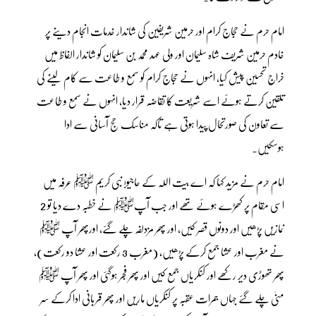
امام حرم نے حجاج کرام اور حرمین شریفین کی شاندار خدمات انجام دینے پر
خادم حرمین شریف شاہ سلیمان اور ولی عہد محمد بن سلیمان کو شاندار الفاظ میں
خراج تحسین پیش کیا، انہوں نے حجاج کرام کو سمع و طاعت سے کام لینے کی
تلقین کرتے ہوئے اسے شریعت کا تقاضہ قرار دیا، انہوں نے سمع و طاعت
سے تعاون کی صورتحال پیدا ہوتی ہے تاکہ مناسک حج آسانی سے ادا
ہوسکیں۔
امام حرم نے مزید کہا کہ اے بیت اللہ کے حاجیو! نبی کریم ﷺ عرفہ میں
اسی مقام پر کھڑے ہوئے تھے اور جب آپﷺ نے خطبہ دے دیا تو 2
نمازیں پڑھیں اور دونوں قصر کیں، اور پھر مزدلفہ چلے گئے، اورپھر آپ ﷺ
نے مغرب اور عشا جمع کرکے پڑھیں، (مغرب 3 رکعت اور عشا دو رکعت)،
پھر تھوڑی دیر رکھے اور کنکریاں جمع کیں اور پھر فجر ہوگئی اور پھر آپ ﷺ
منیٰ چلے گئے جہاں جمرات عقبہ پر کنکریاں ماریں اور پھر قربانی ادا کرکے سر