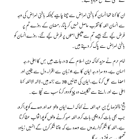
ان کا کہنا تھا انسان کو باطنی امراض سے بچنا چاہیے کیونکہ باطنی امراض کی وجہ
سے انسان اللہ کا تقرب حاصل نہیں کر پاتا، رمضان کے روزے تم پر
فرض کیے گئے جیسے تم سے پچھلی امتوں پر فرض کیے گئے، روزے انسان کو
باطنی امراض سے پاک کر دیتے ہیں۔
امام حرم نے مزید کہا کہ دین اسلام کے 3 درجات ہیں جس کا اعلیٰ درجہ
احسان ہے، دوسرا درجہ ایمان کا ہے جو زبان سے اقرار، دل سے یقین اور
اعضا سے عمل کرنا ہے، ایمان کی شاخیں 70 سے زائد ہیں، لاالہ الااللہ کہنا
اعلیٰ ہے اور راستے سے تکلیف دہ چیز کو دور کرنا سب سے نچلا ہے۔
شیخ ڈاکٹرصالح بن عبد اللہ نے کہا کہ اے ایمان والو! عہد اور وعدے کو پورا کرو،
جب بھی بات کرو اچھی بات کرو، اللہ صبر کرنے والوں کو پورا ثواب عطا کرتا
ہے، اللہ کا شکر گزار بندوں سے وعدہ ہے کہ جتنا شکر کریں گے انہیں زیادہ
تعمتوں سے نواز دے گا۔