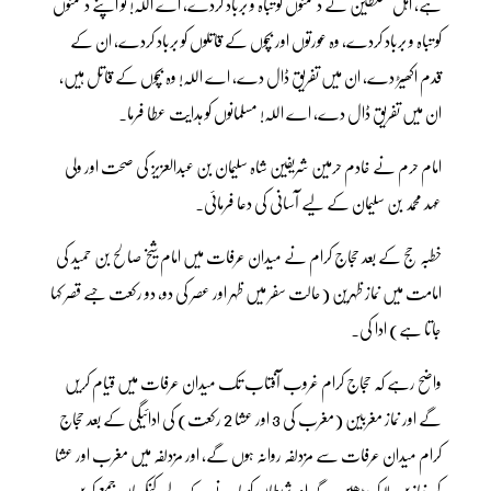
ہے، اہل فسلطین کے دشمنوں کو تباہ و برباد کردے، اے اللہ! تو اپنے دشمنوں
کو تباہ و برباد کردے، وہ عورتوں اور بچوں کے قاتلوں کو برباد کردے، ان کے
قدم اکھیڑ دے، ان میں تفریق ڈال دے، اے اللہ! وہ بچوں کے قاتل ہیں،
ان میں تفریق ڈال دے، اے اللہ! مسلمانوں کو ہدایت عطا فرما۔
امام حرم نے خادم حرمین شریفین شاہ سلیمان بن عبدالعزیز کی صحت اور ولی
عہد محمد بن سلیمان کے لیے آسانی کی دعا فرمائی۔
خطبہ حج کے بعد حجاج کرام نے میدان عرفات میں امام شیخ صالح بن حمید کی
امامت میں نماز ظہرین (حالت سفر میں ظہر اور عصر کی دو، دو رکعت جسے قصر کہا
جاتا ہے) ادا کی۔
واضح رہے کہ حجاج کرام غروب آفتاب تک میدان عرفات میں قیام کریں
گے اور نماز مغربین (مغرب کی 3 اور عشا 2 رکعت) کی ادائیگی کے بعد حجاج
کرام میدان عرفات سے مزدلفہ روانہ ہوں گے، اور مزدلفہ میں مغرب اور عشا
کی نمازیں ملا کر پڑھیں گے اور شیطان کو مارنے کے لیے کنکریاں جمع کریں