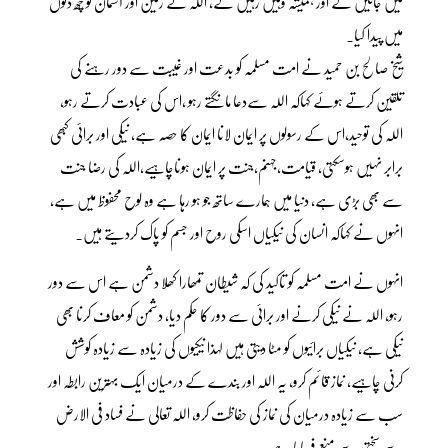
میں جائیں گے اور ہمیشہ وہیں رہیں گے، اللہ نے زمین اور آسمان کو چھ دنوں
میں پیدا کیا۔
شیخ صالح بن حمید نے امت مسلمہ کو بدعت اور غیبت سے دور رہنے کی
تلقین کرتے ہوئے کہاکہ اللہ سےدعا مانگتے رہو ،اس کی عبادت کرتے رہو،
اللہ کی توحید،اس کے رسولوں پر ایمان لانا ایمان کا حصہ ہے، نیکی اور برائی کبھی
برابر نہیں ہوسکتی، قیامت،جہنم،جنت پر ایمان ہوناچاہیے،اللہ کی رضا جنت
سے بھی بڑی ہے، دنیا میں ہمارے ساتھ جو ہو رہا ہے وہ لوح محفوظ میں ہے،
انہوں نے کہاکہ انسان کی نیکیاں اسکی روح اور جسم کو پاک کردیتے ہیں۔
انہوں نے امت مسلمہ کو تاکید کی کہ شیطان تمھارا کھلا دشمن ہے اس سے دور
رہو، اللہ نے نیکی کرنے اور برائی سے دور کا حکم دیا، دشمن کو معاف کرنا بھی
نیکی ہے، نیکیاں برائیوں کو مٹا دیتی ہیں لہذا نیکیوں کی زیادہ سے زیادہ کوشش
کرنی چاہیے، نماز قائم کرو، یہ اللہ اور بندے کے درمیان ایک بہترین رابطہ اور
سب سے زیادہ درمیان کی نماز کی حفاظت کرو، اللہ تعالی نے فساد فی الارض
سے سختی سے منع فرمایا ہے۔