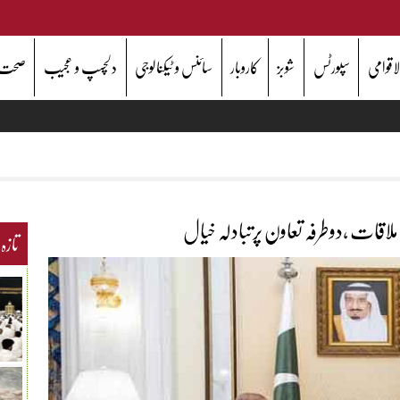
اقوامی
سپورٹس
شوبز
کاروبار
سائنس و ٹیکنالوجی
دلچسپ و عجیب
صحت
لاقات ،دوطرفہ تعاون پرتبادلہ خیال
تازہ