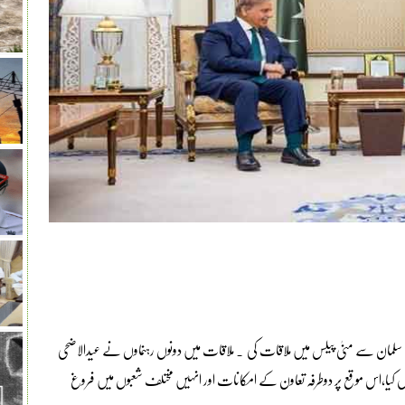
ن سلمان سے منیٰ پیلس میں ملاقات کی ۔ ملاقات میں دونوں رہنماوں نے عیدالاضحی
لہ خیال کیا،اس موقع پر دوطرفہ تعاون کے امکانات اور انہیں مختلف شعبوں میں فروغ