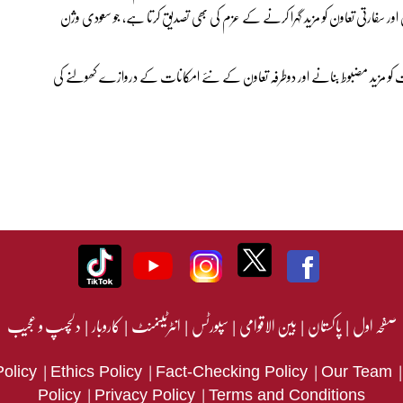
ر سفارتی تعاون کو مزید گہرا کرنے کے عزم کی بھی تصدیق کرتا ہے، جو سعودی وژن
ات کو مزید مضبوط بنانے اور دوطرفہ تعاون کے نئے امکانات کے دروازے کھولنے کی
صفحہ اول
|
پاکستان
|
بین الاقوامی
|
سپورٹس
|
انٹرٹینمنٹ
|
کاروبار
|
دلچسپ و عجیب
|
|
|
Policy
Ethics Policy
Fact-Checking Policy
Our Team
|
|
Policy
Privacy Policy
Terms and Conditions