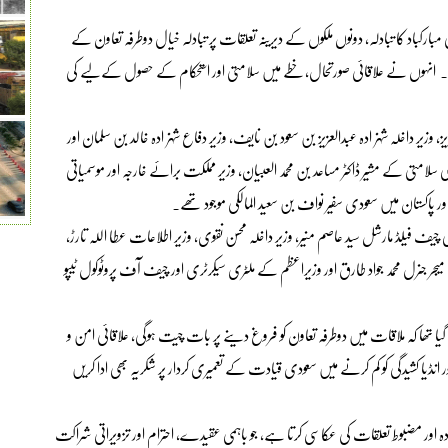
کباد کا تبادلہ، دونوں ملکوں کے دیرینہ تعلقات پر تبادلہ خیال دوطرفہ تعاون کے
یا۔ انہوں نے علاقائی صورتحال، خطے میں سلامتی اور استحکام کے حصول کےلیے کی
 وزیر داخلہ شہزادہ عبدالعزیز بن سعود بن نایف، وزیر دفاع شہزادہ خالد بن سلمان اور
سلامتی کے مشیر ڈاکٹر مساعد بن محمد العبیان، وزیر مملکت برائے خارجہ اور موسمیاتی
 پاکستان میں سعودی سفیر نواف بن سعید المالکی موجود تھے۔
 چیف فیلڈ مارشل سید عاصم منیر، وزیر داخلہ محسن نقوی، وزیر اطلاعات عطا اللہ تارڑ،
 جنرل محمد جواد طارق اور وزیراعظم کے ملٹری سیکرٹری اور چیف آف پروٹوکول ٹیپو
ا تھا کہ ملاقات میں دوطرفہ تعاون کو فروغ دینے پر بات چیت ہوگی، علاقائی امن و
اور انڈیا کشیدگی کو کم کرنے میں سعودی قیادت کے تعمیری کردار پر شکریہ بھی ادا کریں
ہ اور مضبوط تعلقات کی عکاسی کرتا ہے، جو باہمی عقیدے، احترام اور تزویراتی شراکت