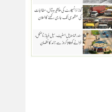
گڈز ٹرانسپورٹ کی ملکگیر ہڑتال، مطالبات
کی منظوری تک جاری رکھنے کا اعلان
سندر انڈسٹریل اسٹیٹ، سیل ڈیڈز نامکمل،
خزانے کو 70 کروڑ سے زائد کا نقصان