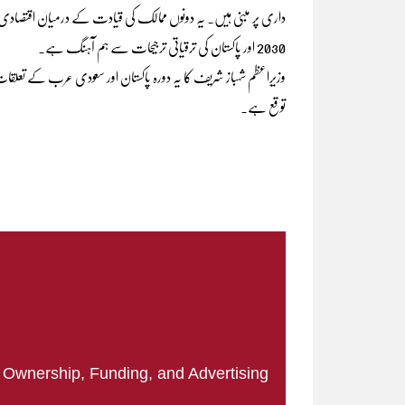
داری پر مبنی ہیں۔ یہ دونوں ممالک کی قیادت کے درمیان اقتصادی او
2030 اور پاکستان کی ترقیاتی ترجیحات سے ہم آہنگ ہے۔
وزیرِاعظم شہباز شریف کا یہ دورہ پاکستان اور سعودی عرب کے تعلق
توقع ہے۔
|
Ownership, Funding, and Advertising