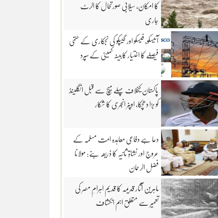
کا امکان، سیلابی صورتحال کا الرٹ
جاری
آئیسکو، فیسکو اور گیپکو کی نجکاری کے حتمی
فیصلے کا اختیار کابینہ کمیٹی کے سپرد
پاکستان کیخلاف پہلے میچ سے قبل انگلینڈ
کو بڑا دھچکا، اوپنر انجری کا شکار
دعا ہے دفاعی معاہدہ امت مسلمہ کے
عروج اور نشاۃِ ثانیہ کا ذریعہ بنے: مولانا
فضل الرحمان
ماہرین آثار قدیمہ کا قدیم اہرامِ مصر کی
تعمیر سے متعلق اہم انکشاف