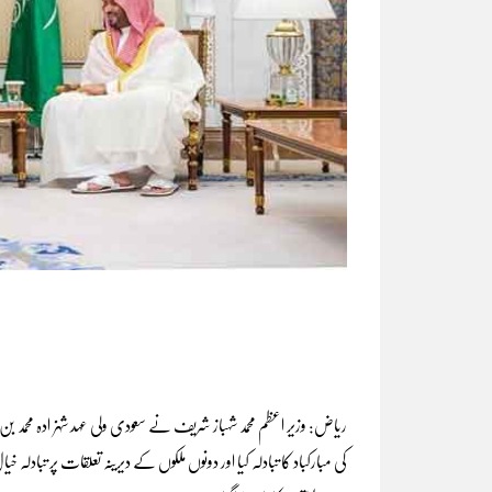
ریاض: وزیر اعظم محمد شہباز شریف نے سعودی ولی عہد شہزادہ محمد ب
کی مبارکباد کا تبادلہ کیا اور دونوں ملکوں کے دیرینہ تعلقات پر تباد