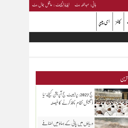
بانی: عبداللہ بٹ ایڈیٹرانچیف : عاقل جمال بٹ
کالمز
ای پیپر
 ترین
حج 2027: پرائیویٹ حج آپریشن کیلئے نیا
ڈیجیٹل نظام نافذ کرنے کا فیصلہ
دریاؤں میں پانی کے بہاؤ میں اضافے