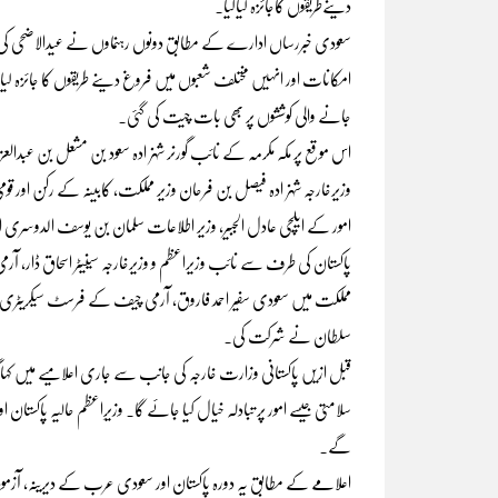
دینےطریقوں کاجائزہ لیاگیا۔
سعودی خبررساں ادارے کے مطابق دونوں رہنماوں نے عیدالاضحی کی مبار
امکانات اور انہیں مختلف شعبوں میں فروغ دینے طریقوں کا جائزہ ل
جانے والی کوششوں پر بھی بات چیت کی گئی۔
اس موقع پر مکہ مکرمہ کے نائب گورنر شہزادہ سعود بن مشعل بن عبدالعزیز،
وزیرخارجہ شہزادہ فیصل بن فرحان وزیر مملکت، کابینہ کے رکن اور قومی 
امور کے ایلچی عادل الجبیر، وزیر اطلاعات سلمان بن یوسف الدوسری اور
پاکستان کی طرف سے نائب وزیراعظم و وزیرخارجہ سینیٹر اسحاق ڈار، آرمی
مملکت میں سعودی سفیر احمد فاروق، آرمی چیف کے فرسٹ سیکریٹری میجر
سلطان نے شرکت کی۔
قبل ازیں پاکستانی وزارت خارجہ کی جانب سے جاری اعلامیے میں کہا گی
سلامتی جیسے امور پر تبادلہ خیال کیا جائے گا۔ وزیرِاعظم حالیہ پاکستان 
گے۔
اعلامے کے مطابق یہ دورہ پاکستان اور سعودی عرب کے دیرینہ، آزمود