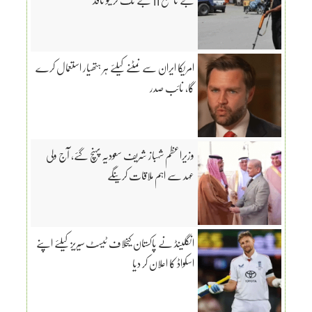
امریکا ایران سے نمٹنے کیلئے ہر ہتھیار استعمال کرے
گا، نائب صدر
وزیراعظم شہباز شریف سعودیہ پہنچ گئے، آج ولی
عہد سے اہم ملاقات کرینگے
انگلینڈ نے پاکستان کیخلاف ٹیسٹ سیریز کیلئے اپنے
اسکواڈ کا اعلان کر دیا