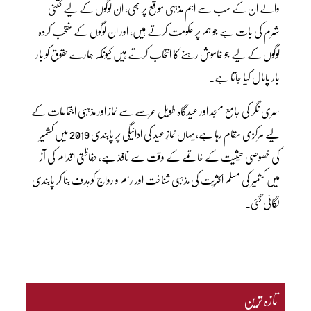
والے ان کے سب سے اہم مذہبی موقع پر بھی، ان لوگوں کے لیے کتنی
شرم کی بات ہے جو ہم پر حکومت کرتے ہیں، اور ان لوگوں کے منتخب کردہ
لوگوں کے لیے جو خاموش رہنے کا انتخاب کرتے ہیں کیونکہ ہمارے حقوق کو بار
بار پامال کیا جاتا ہے۔
سری نگر کی جامع مسجد اور عیدگاہ طویل عرصے سے نماز اور مذہبی اجتماعات کے
لیے مرکزی مقام رہا ہے، یہاں نمازِ عید کی ادائیگی پر پابندی 2019 میں کشمیر
کی خصوصی حیثیت کے خاتمے کے وقت سے نافذ ہے، حفاظتی اقدام کی آڑ
میں کشمیر کی مسلم اکثریت کی مذہبی شناخت اور رسم و رواج کو ہدف بنا کر پابندی
لگائی گئی۔
تازہ ترین