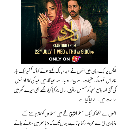
ایکس پر ایک بیان میں انہوں نے عید مبارک کہتے ہوئے کہا کہ کشمیر ایک بار
پھر اس افسوسناک حقیقت سے بیدار ہو رہا ہے، عیدگاہ میں عید کی نماز ادا نہیں
کی گئی اور جامع مسجد کو مسلسل ساتویں سال بند کیا گیا، مجھے بھی میرے گھر میں
حراست میں لے لیا گیا ہے۔
انہوں نے لکھا کہ ایک مسلم اکثریتی خطے میں مسلمانوں کو نماز پڑھنے کے
بنیادی حق سے محروم رکھا جاتا ہے، یہاں تک کہ دنیا بھر میں منائے جانے