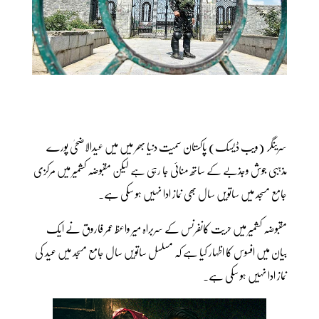
سرینگر (ویب ڈیسک) پاکستان سمیت دنیا بھر میں میں عیدالاضحیٰ پورے
مذہبی جوش وجذبے کے ساتھ منائی جا رہی ہے لیکن مقبوضہ کشمیر میں مرکزی
جامع مسجد میں ساتویں سال بھی نماز ادا نہیں ہو سکی ہے۔
مقبوضہ کشمیر میں حریت کانفرنس کے سربراہ میر واعظ عمر فاروق نے ایک
بیان میں افسوس کا اظہار کیا ہے کہ مسلسل ساتویں سال جامع مسجد میں عید کی
نماز ادا نہیں ہو سکی ہے۔