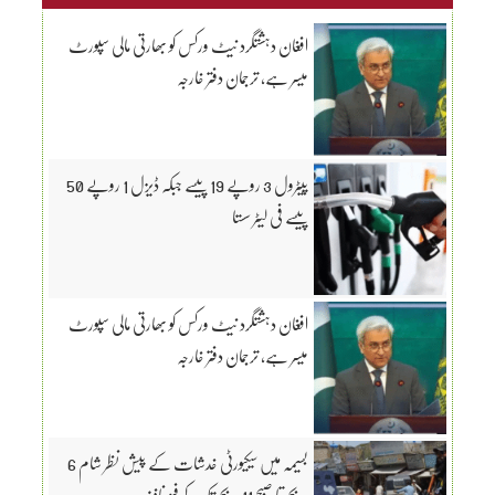
افغان دہشتگرد نیٹ ورکس کو بھارتی مالی سپورٹ
میسر ہے، ترجمان دفتر خارجہ
پیٹرول 3 روپے 19 پیسے جبکہ ڈیزل 1 روپے 50
پیسے فی لیٹر سستا
افغان دہشتگرد نیٹ ورکس کو بھارتی مالی سپورٹ
میسر ہے، ترجمان دفتر خارجہ
بسیمہ میں سیکیورٹی خدشات کے پیش نظر شام 6
بجے تا صبح 11 بجے تک کرفیو نافذ