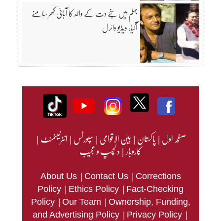
جہلم میں سنجے دت کے والد کا آبائی گھر سامنے
آگیا، ویڈیو وائرل
صفحہ اول
|
پاکستان
|
بین الاقوامی
|
سپورٹس
|
انٹرٹینمنٹ
|
کاروبار
|
دلچسپ و عجیب
|
|
About Us
Contact Us
Corrections
|
|
Policy
Ethics Policy
Fact-Checking
|
|
Policy
Our Team
Ownership, Funding,
|
|
and Advertising Policy
Privacy Policy