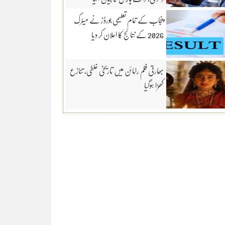
پنجاب کے تمام تعلیمی بورڈز نے میٹرک
2026 کے نتائج کا اعلان کر دیا
بھارتی فلم رامائن میں تاریخی غلطی، تنازع
کھڑا ہوگیا