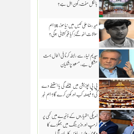
بالکل مفت، کون اہل ہے؟
میر رضا علی کیس میں نیا موڑ، 14 اہم
سوالات اٹھ گئے! کیا قبر کشائی ہوگی؟
سپریم لیڈر سے رابطہ کرنا فی الحال بہت
مشکل ہے، مسعود پزشکیان
پی پی اپوزیشن میں بیٹھے گی یا استعفے دے
گی؟ فیصلہ کب اور کون کرے گا؟ اہم خبر
امریکی ہتھیاروں کے ذخیرے میں کمی پر
ٹرمپ اور وزیرِ جنگ میں جھگڑے کا
دعویٰ، وائٹ ہاؤس کا بیان آگیا