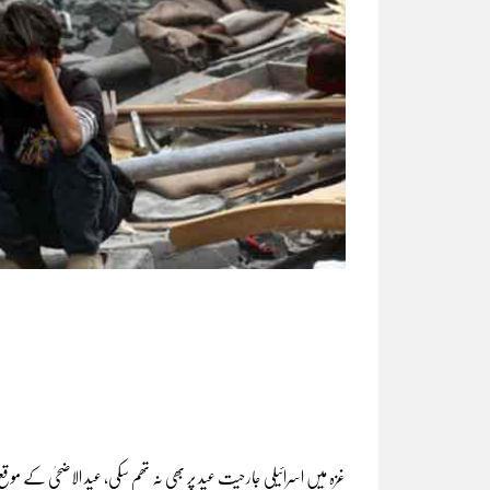
غزہ میں اسرائیلی جارحیت عید پر بھی نہ تھم سکی، عید الاضحیٰ کے موقع پر شہید 