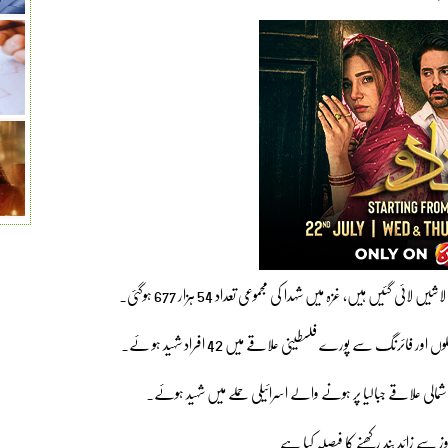
ئی گئیں ہیں، غزہ میں شہدا کی مجموعی تعداد 54 ہزار 677 ہوگئی۔
ئرنگ سے پورے فلسطینی علاقے میں 42 افراد شہید ہو ئے۔
وز سے زائد بند رکھنے کا فیصلہ کیا ہے۔