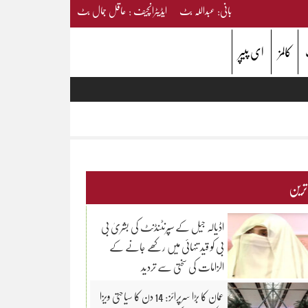
بانی: عبداللہ بٹ ایڈیٹرانچیف : عاقل جمال بٹ
کالمز
ای پیپر
 ترین
اڈیالہ جیل کے سپرنٹنڈنٹ کی بشریٰ بی
بی کو قید تنہائی میں رکھے جانے کے
الزامات کی سختی سے تردید
عمان کا بڑا سرپرائز: 14 دن کا سیاحتی ویزا