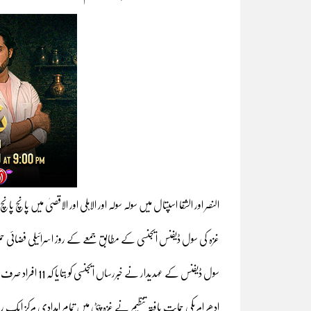
النصر اور الشفا اسپتال میں سولہ سولہ اور الاہلی اور الاقصیٰ میں پانچ پانچ لاشیں لا
غزہ کی سول ڈیفنس ایجنسی کے مطابق جمعے کے روز اسرائیلی فضائی حملوں اور فا
سول ڈیفنس کے عہدیدار نے خبررساں ایجنسی کو بتایا کہ 11 افراد صرف شمالی علاقے جبالیا پر ہونے والے اسرائیلی حملے میں شہید ہوئے۔
ادھر امریکی حمایت یافتہ تنظیم نے غزہ پٹی میں تمام امدادی مرکز ایک ر