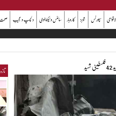
اقوامی
سپورٹس
شوبز
کاروبار
سائنس و ٹیکنالوجی
دلچسپ و عجیب
صحت
ید
تازہ