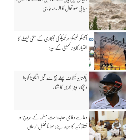
سیلابی صورتحال کا الرٹ جاری
آئیسکو، فیسکو اور گیپکو کی نجکاری کے حتمی فیصلے کا
اختیار کابینہ کمیٹی کے سپرد
پاکستان کیخلاف پہلے میچ سے قبل انگلینڈ کو بڑا
دھچکا، اوپنر انجری کا شکار
دعا ہے دفاعی معاہدہ امت مسلمہ کے عروج اور
نشاۃِ ثانیہ کا ذریعہ بنے: مولانا فضل الرحمان