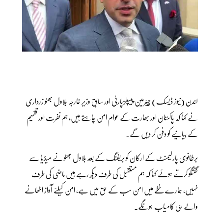
لندن (نیوز ڈیسک) چیئرمین پیپلزپارٹی اور سابق وزیر خارجہ بلاول بھٹو زرداری
نے کہا کہ پاکستان اور بھارت کے عوام امن چاہتے ہیں، ہم نفرت اور تقسیم
کے بیانیے کو دفن کر دیں گے۔
برطانوی پارلیمنٹ کے ارکان کو بریفنگ کے بعد بلاول بھٹو نے میڈیا سے
گفتگو کرتے ہوئے کہا کہ ہم مستقبل کی طرف دیکھ رہے ہیں ماضی کی طرف
نہیں، ہمارے خطے میں امن سب کے حق میں ہے، امن کیلئے آواز اٹھانے
والے ہی کامیاب ہونگے۔