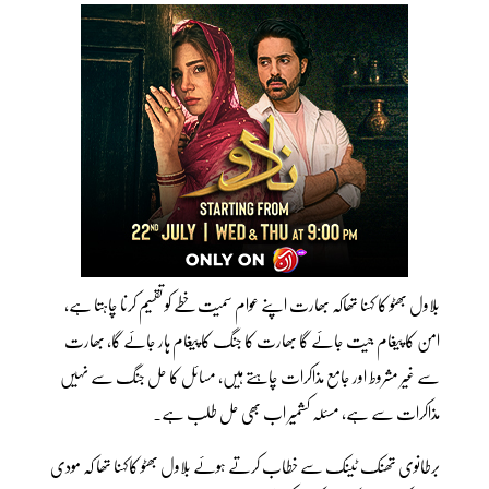
بلاول بھٹو کا کہنا تھاکہ بھارت اپنے عوام سمیت خطے کو تقسیم کرنا چاہتا ہے،
امن کا پیغام جیت جائے گا بھارت کا جنگ کا پیغام ہار جائے گا، بھارت
سے غیر مشروط اور جامع مذاکرات چاہتے ہیں، مسائل کا حل جنگ سے نہیں
مذاکرات سے ہے، مسئلہ کشمیر اب بھی حل طلب ہے۔
برطانوی تھنک ٹینک سے خطاب کرتے ہوئے بلاول بھٹو کاکہنا تھا کہ مودی