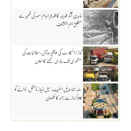
ماہرین آثار قدیمہ کا قدیم اہرامِ مصر کی تعمیر سے
متعلق اہم انکشاف
گڈز ٹرانسپورٹ کی ملکگیر ہڑتال، مطالبات کی
منظوری تک جاری رکھنے کا اعلان
سندر انڈسٹریل اسٹیٹ، سیل ڈیڈز نامکمل، خزانے کو
70 کروڑ سے زائد کا نقصان