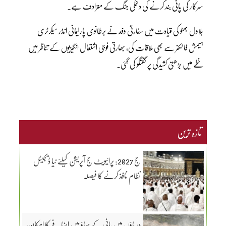
سرکار کی پانی بند کرنے کی دھمکی جنگ کے مترادف ہے۔
بلاول بھٹو کی قیادت میں سفارتی وفد نے برطانوی پارلیمانی انڈر سیکرٹری
ہیمش فالکنر سے بھی ملاقات کی، بھارتی فوجی اشتعال انگیزیوں کے تناظر میں
خطے میں بڑھتی کشیدگی پر گفتگو کی گئی۔
تازہ ترین
حج 2027: پرائیویٹ حج آپریشن کیلئے نیا ڈیجیٹل
نظام نافذ کرنے کا فیصلہ
دریاؤں میں پانی کے بہاؤ میں اضافے کا امکان،