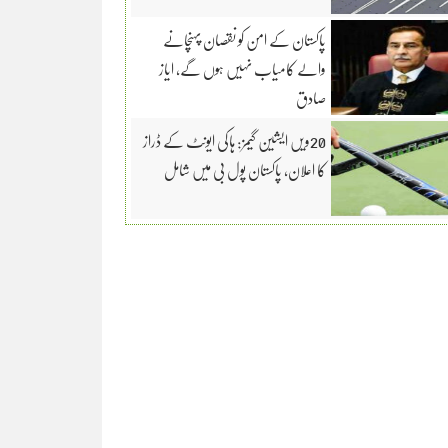
پاکستان کے امن کو نقصان پہنچانے
والے کامیاب نہیں ہوں گے، ایاز
صادق
20ویں ایشین گیمز: ہاکی ایونٹ کے ڈراز
کا اعلان، پاکستان پول بی میں شامل