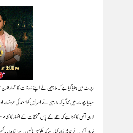
رپورٹ میں بتایا گیا ہے کہ ملازمین نے اپنے خدشات کا اظہار فارن سی
میڈیا رپورٹ میں کہا گیا کہ ملازمین نے اسرائیل کو اسلحہ کی فروخت اور 
فارن آفس کا کہنا ہے کہ عملے کے پاس تحفظات کے اظہار کا نظام موج
فارن آفس نے خدشہ ظاہر کیا ہے کہ حکومتی پالیسی سے اختلاف رک