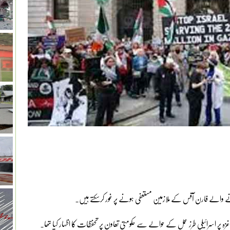
ے والے فارن آفس کے ملازمین مستعفی ہونے پر غور کرسکتے ہیں۔