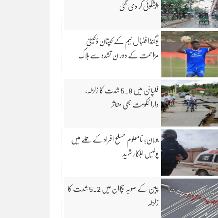
پیشگوئی کر دی گئی
یوگنڈا فٹبال ٹیم کے کپتان ڈکیتی
مزاحمت کے دوران تشدد سے ہلاک
فلپائن میں 5.8 شدت کا زلزلہ،
دارالحکومت بھی متاثر
بولان؛ نامعلوم مسلح افراد کے حملے میں
پولیس اہلکار شہید
چین کے صوبہ سیچوان میں 5.2 شدت کا
زلزلہ