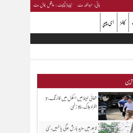
بانی: عبداللہ بٹ ایڈیٹرانچیف : عاقل جمال بٹ
کالمز
ای پیپر
 ترین
تھائی لینڈ میں اسکول میں فائرنگ، 7
افراد ہلاک، 15 زخمی
لاہور میں مزید بارش ہوگی یا نہیں، نئی