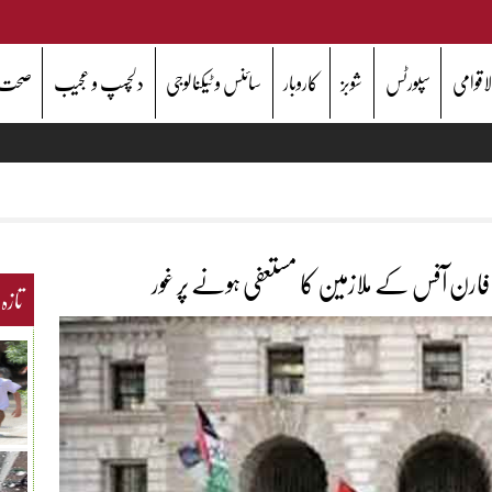
اقوامی
سپورٹس
شوبز
کاروبار
سائنس و ٹیکنالوجی
دلچسپ و عجیب
صحت
ارن آفس کے ملازمین کا مستعفی ہونے پر غور
تازہ