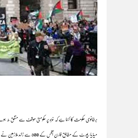
برطانوی حکومت کا کہنا ہے کہ غزہ پر حکومتی موقف سے متفق نہ ہون
میڈیا رپورٹ کے مطابق فارن آفس کے 300 سے زائد ملازمین نے غزہ پر اسرائیلی طرز عمل کے حوالے سے حکومتی تعاون پر تحفظات کا اظہار کیا تھا۔