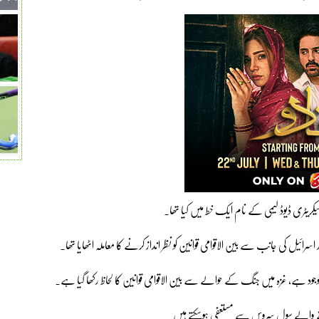
کریٹری ڈیوڈ لیمی کے نام ایک خط میں کیا تھا۔
اسرائیل کی جانب سے بین الاقوامی قوانین کو نظر انداز کرنے کا معاملہ اٹھایا تھا۔
ود ہے، غزہ میں جنگ کے حوالے سے بین الاقوامی قوانین کا لحاظ رکھا گیا ہے۔
ھنے والے سول سروس سے مستعفی ہوسکتے ہیں۔