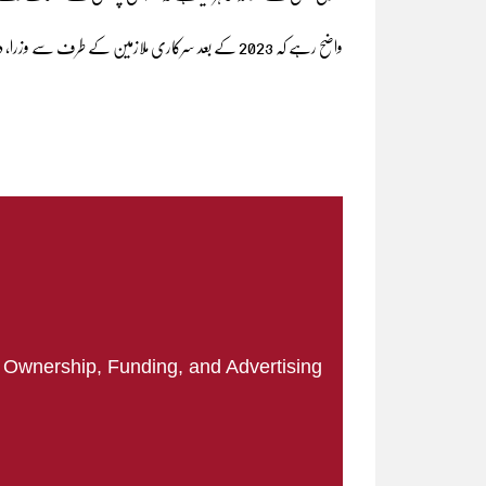
واضح رہے کہ 2023 کے بعد سرکاری ملازمین کے طرف سے وزرا، دفتر خارجہ کے منیجرز کو تحفظات کے حوالے سے یہ چوتھا خط لکھا گیا ہے۔
|
Ownership, Funding, and Advertising