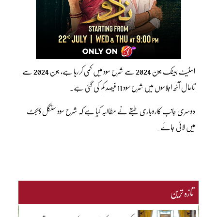
اسٹیٹ بینک جون 2024 سے شرح سود میں کمی کررہا ہے، جون 2024 سے
تاحال آٹھ اجلاسوں میں شرح سود 11 فیصد کم کی گئی ہے۔
دوسری جانب کاروباری طبقے نے مطالبہ کیا ہے کہ شرح سود سنگل ڈیجٹ
میں لائی جائے۔
تازہ ترین