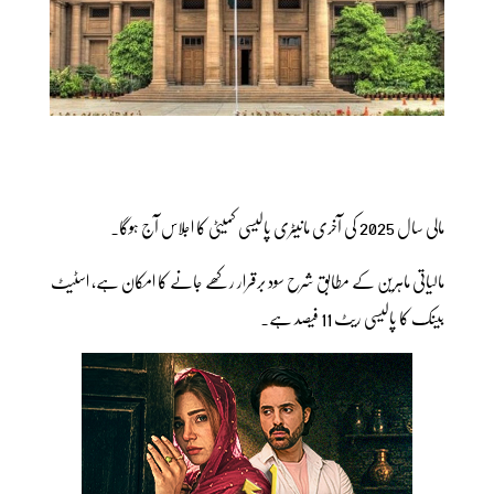
مالی سال 2025 کی آخری مانیٹری پالیسی کمیٹی کا اجلاس آج ہوگا۔
مالیاتی ماہرین کے مطابق شرح سود برقرار رکھے جانے کا امکان ہے، اسٹیٹ
بینک کا پالیسی ریٹ 11 فیصد ہے۔