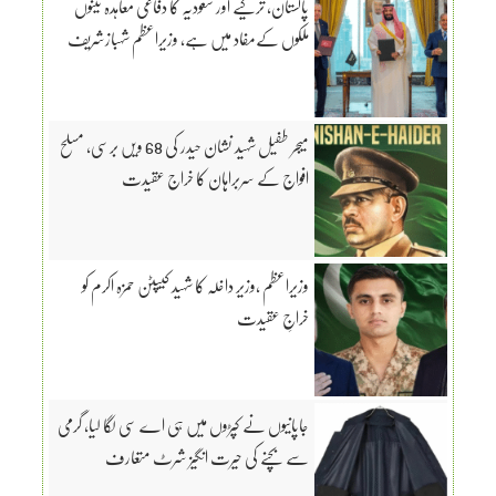
پاکستان، ترکیے اور سعودیہ کا دفاعی معاہدہ تینوں
ملکوں کےمفاد میں ہے، وزیراعظم شہبازشریف
میجر طفیل شہید نشان حیدر کی 68 ویں برسی، مسلح
افواج کے سربراہان کا خراج عقیدت
وزیراعظم ،وزیر داخلہ کا شہید کیپٹن حمزہ اکرم کو
خراجِ عقیدت
جاپانیوں نے کپڑوں میں ہی اے سی لگا لیا، گرمی
سے بچنے کی حیرت انگیز شرٹ متعارف