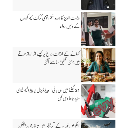
ویسٹ انڈیز کا دورہ ختم، قومی کرکٹ ٹیم گوروں
کے دیس روانہ
کھانے کے اوقات دماغ پر کیسے اثر انداز ہوتے
ہیں؟ نئی تحقیق سامنے آگئی
24 گھنٹے میں ہی ہائی اسپیڈ ڈیزل پر پیٹرولیم لیوی
مزید بڑھا دی گئی
ہنگو میں فورسز کے آپریشن میں 7 خارجی دہشتگرد