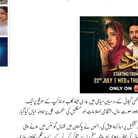
 سید محسن گیلانی کے درمیان میامی میں جاری فیفا کلب ورلڈ کپ کے موقع پر ایک
موجودہ صورت حال، انتظامی اصلاحات اور مستقبل کی حکمت عملی پر تبادلہ خیال کیا گیا۔
یٹی کی تشکیل پر مبارکباد پیش کی، انہوں نے پاکستان میں فٹبال گورننس میں ہونے والی
ال کی بحالی، بہتری اور عالمی سطح پر اسے متحرک کرنے کے لیے ہر ممکن تعاون جاری