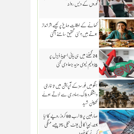
گوروں کے دیس روانہ
کھانے کے اوقات دماغ پر کیسے اثر انداز
ہوتے ہیں؟ نئی تحقیق سامنے آگئی
24 گھنٹے میں ہی ہائی اسپیڈ ڈیزل پر
پیٹرولیم لیوی مزید بڑھا دی گئی
ہنگو میں فورسز کے آپریشن میں 7 خارجی
دہشتگرد ہلاک، بہادری سے لڑتے ہوئے
کیپٹن شہید
صارفین پر 9 ارب 80 کروڑ روپے کا نیا
بوجھ، نیپرا کا فی یونٹ بجلی 75 پیسے مہنگی
کرنے کا فیصلہ