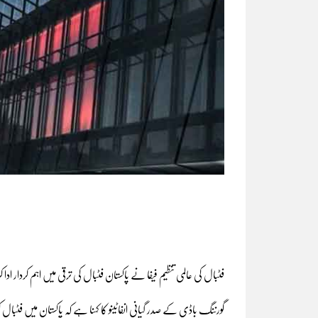
فٹبال کی عالمی تنظیم فیفا نے پاکستان فٹبال کی ترقی میں اہم کردار اد
گورننگ باڈی کے صدر گیانی انفاٹینو کا کہنا ہے کہ پاکستان میں فٹبال