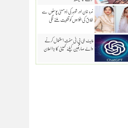
نمرہ خان اور شوہر کی ذومعنی پوسٹوں سے
طلاق کی افواہوں کو تقویت ملنے لگی
چیٹ جی پی ٹی مفت استعمال کرنے
والے صارفین کیلئے کمپنی کا بڑا اعلان