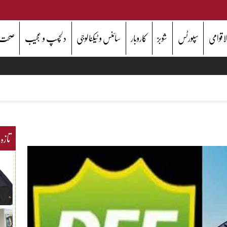
اقوامی
سپورٹس
شوبز
کاروبار
سائنس و ٹیکنالوجی
دلچسپ و عجیب
صحت
تازہ