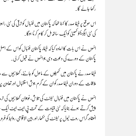
رکھا جائے گا۔
اس موقع پر فیفا صدر کا کہنا تھا کہ پاکستان میں فٹبال کو ترقی کی ن
کی نئی ایگزیکٹو کمیٹی کو ایک ساتھ مل کر کام کرنا ہوگا۔
انہوں نے اس بات کا اعادہ کیا کہ فیفا، پاکستان فٹبال کو اس کے اصل
پاکستان کے دورے کی دعوت دی جو انہوں نے قبول کر لی۔
فیفا صدر نے پاکستان میں کھیلوں کے ماحول کو جاننے، کھلاڑیوں سے ملاقات
ملاقات کے دوران فیفا صدر کو ان کے گرم جوش استقبال اور تعاون پر شک
انہوں نے پاکستان میں فٹبال ٹیلنٹ کی تلاش، نوجوان کھلاڑیوں کی تر
پیش کرتے ہوئے بتایا کہ نئی قیادت کے تحت پی ایف ایف ایک مربوط ر
انعقاد، گراس روٹ لیول پر ٹیلنٹ کی نکھار اور بین الاقوامی روابط کو ف