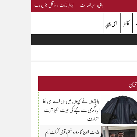
بانی: عبداللہ بٹ ایڈیٹرانچیف : عاقل جمال بٹ
کالمز
ای پیپر
 ترین
جاپانیوں نے کپڑوں میں ہی اے سی لگا
لیا، گرمی سے بچنے کی حیرت انگیز شرٹ
متعارف
ویسٹ انڈیز کا دورہ ختم، قومی کرکٹ ٹیم