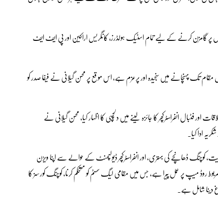
ئی راہوں پر گامزن کرنے کے لیے تمام اسٹیک ہولڈرز، کانگریس اراکین اور پی ایف ایف
 مقام تک پہنچانے میں سنجیدہ اور پرعزم ہے، اس موقع پر محسن گیلانی نے فیفا صدر کو
 اور فٹبال انفراسٹرکچر کا جائزہ لینے میں دلچسپی کا اظہار کیا، محسن گیلانی نے
ریہ ادا کیا۔
بیت، کوچنگ ڈھانچے کی بہتری، اور انفراسٹرکچر ڈیولپمنٹ کے حوالے سے اپنا ویڑن
وڈ میپ پر عمل پیرا ہے، جس میں مقامی لیگ سسٹم کو مستحکم کرنا، کوچنگ کورسز کا
روغ دینا شامل ہے۔