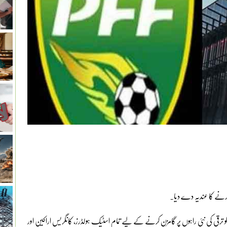
ا کرنے کا عندیہ دے دیا۔
 کو ترقی کی نئی راہوں پر گامزن کرنے کے لیے تمام اسٹیک ہولڈرز، کانگریس اراکین اور