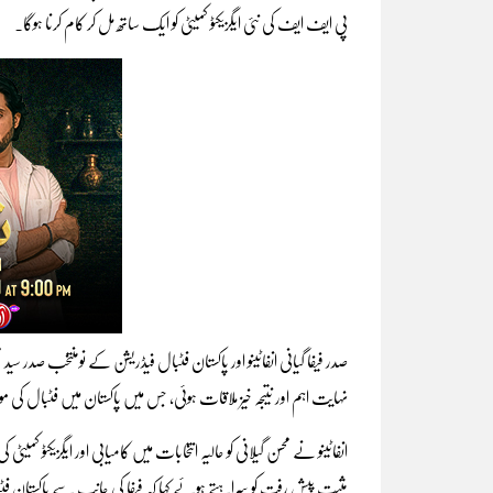
پی ایف ایف کی نئی ایگزیکٹو کمیٹی کو ایک ساتھ مل کر کام کرنا ہوگا۔
صدر فیفا گیانی انفاٹینو اور پاکستان فٹبال فیڈریشن کے نومنتخب صدر
نہایت اہم اور نتیجہ خیز ملاقات ہوئی، جس میں پاکستان میں فٹبال کی 
انفاٹینو نے محسن گیلانی کو حالیہ انتخابات میں کامیابی اور ایگزیکٹو کم
مثبت پیش رفت کو سراہتے ہوئے کہا کہ فیفا کی جانب سے پاکستان فٹب