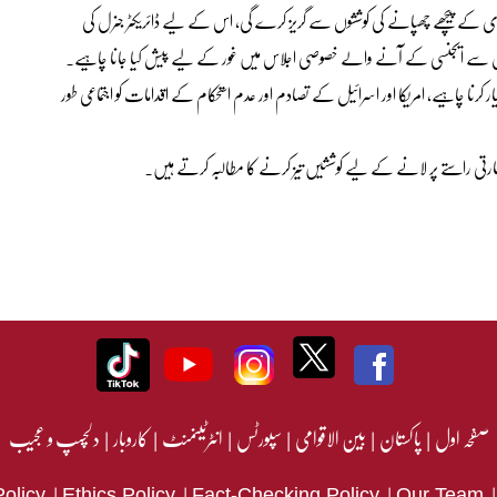
ی کے پیچھے چھپانے کی کوششوں سے گریز کرے گی، اس کے لیے ڈائریکٹر جنرل کی
سے ایجنسی کے آنے والے خصوصی اجلاس میں غور کے لیے پیش کیا جانا چاہیے۔
ار کرنا چاہیے، امریکا اور اسرائیل کے تصادم اور عدم استحکام کے اقدامات کو اجتماعی طور
رتی راستے پر لانے کے لیے کوششیں تیز کرنے کا مطالبہ کرتے ہیں۔
صفحہ اول
|
پاکستان
|
بین الاقوامی
|
سپورٹس
|
انٹرٹینمنٹ
|
کاروبار
|
دلچسپ و عجیب
|
|
|
Policy
Ethics Policy
Fact-Checking Policy
Our Team