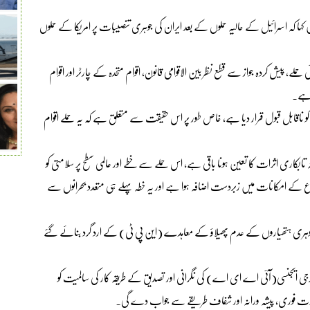
ہا کہ اسرائیل کے حالیہ حملوں کے بعد ایران کی جوہری تنصیبات پر امریکا کے حملوں
حملے، پیش کردہ جواز سے قطع نظر بین الاقوامی قانون، اقوام متحدہ کے چارٹر اور اقوام
ی ہے۔
کو ناقابل قبول قرار دیا ہے، خاص طور پر اس حقیقت سے متعلق ہے کہ یہ حملے اقوام
نہ تابکاری اثرات کا تعین ہونا باقی ہے، اس حملے سے خطے اور عالمی سطح پر سلامتی کو
زع کے امکانات میں زبردست اضافہ ہوا ہے اور یہ خطہ پہلے ہی متعدد بحرانوں سے
جوہری ہتھیاروں کے عدم پھیلاؤ کے معاہدے (این پی ٹی) کے ارد گرد بنائے گئے
ک انرجی ایجنسی(آئی اے ای اے) کی نگرانی اور تصدیق کے طریقہ کار کی سالمیت کو
قیادت فوری، پیشہ ورانہ اور شفاف طریقے سے جواب دے گی۔