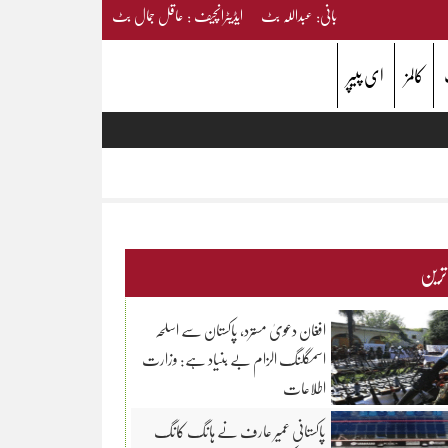
بانی: عبداللہ بٹ ایڈیٹرانچیف : عاقل جمال بٹ
کالمز
ای پیپر
 ترین
افغان دعویٰ مسترد، پاکستان سے اسلحہ
اسمگلنگ الزام بے بنیاد ہے: وزارت
اطلاعات
پاکستانی عمیر عارف نے ہانگ کانگ