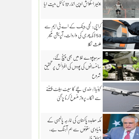
جونیئر اسکواش اوپن انڈر 17 ٹائٹل جیت لیا
کراچی: نجی بینک کے اے ٹی ایم سے
53 لاکھ چوری کی واردات، آپریشن منیجر
ملوث نکلا
سرسبزپودے خلا میں بھی پہنچ گئے،
سائنسدانوں کی پودوں کی افزائش پر تحقیق
شروع
کینیڈا: ضدی بچے کا سیٹ بیلٹ پہننے
سے انکار، پرواز منسوخ کرنا پڑگئی
مکہ معاہدہ پاکستان کی خارجہ پالیسی کے
بنیادی ستونوں سے ہم آہنگ ہے،
اسحاق ڈار