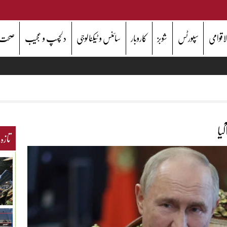
اقوامی
سپورٹس
شوبز
کاروبار
سائنس و ٹیکنالوجی
دلچسپ و عجیب
صحت
یا
تازہ