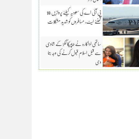
پی آئی اے کی سعودیہ کیلئے پروازیں 18
گھنٹے لیٹ، مسافروں کو شدید مشکلات
ساتھی اداکارہ نے دیپیکا ککڑ کے شادی
سے قبل اسلام قبول کرنے کی وجہ بتا
دی