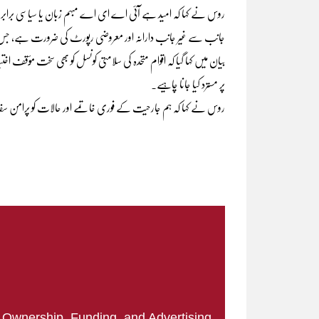
روس نے کہا کہ امید ہے آئی اے ای اے مبہم زبان یا سیاسی برابر
جانب سے غیر جانب دارانہ اور معروضی رپورٹ کی ضرورت ہے، جس 
بیان میں کہا گیا کہ اقوام متحدہ کی سلامتی کونسل کو بھی سخت مؤقف اختی
پر مسترد کیا جانا چاہیے۔
روس نے کہا کہ ہم جارحیت کے فوری خاتمے اور حالات کو پرامن سفا
|
Ownership, Funding, and Advertising