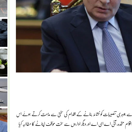
نب سے جوہری تنصیبات کو نشانہ بنانے کے اقدام کی سختی سے مذمت کرتے ہوئے اس
 اقوام متحدہ، آئی اے ای اے اور دیگر اداروں سے سخت مؤقف اپنانے کا مطالبہ کیا