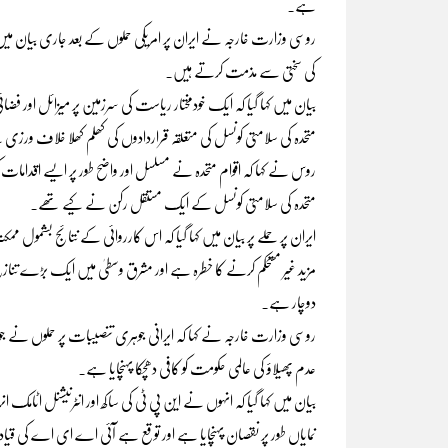
ہے۔
روسی وزارت خارجہ نے ایران پر امریکی حملوں کے بعد جاری بیان میں ک
کی سختی سے مذمت کرتے ہیں۔
بیان میں کہا گیا کہ ایک خودمختار ریاست کی سرزمین پر میزائل اور فضائی 
متحدہ کی سلامتی کونسل کی متعلقہ قراردادوں کی کھلم کھلا خلاف ورز
روس نے کہا کہ اقوام متحدہ نے مسلسل اور واضح طور پر ایسے اقدامات 
متحدہ کی سلامتی کونسل کے ایک مستقل رکن نے کیے تھے۔
ایران پر حملے پر بیان میں کہا گیا کہ اس کارروائی کے نتائج بشمول ممک
مزید غیر مستحکم کرنے کا خطرہ ہے اور مشرق وسطیٰ میں ایک بڑے تنا
دوچار ہے۔
روسی وزارت خارجہ نے کہا کہ ایرانی جوہری تنصیبات پر حملوں نے 
عدم پھیلاؤ کی عالمی حکومت کو کافی دھچکا پہنچایا ہے۔
بیان میں کہا گیا کہ انہوں نے این پی ٹی کی ساکھ اور انٹرنیشنل اٹام
نمایاں طور پر نقصان پہنچایا ہے اور توقع ہے آئی اے ای اے کی 