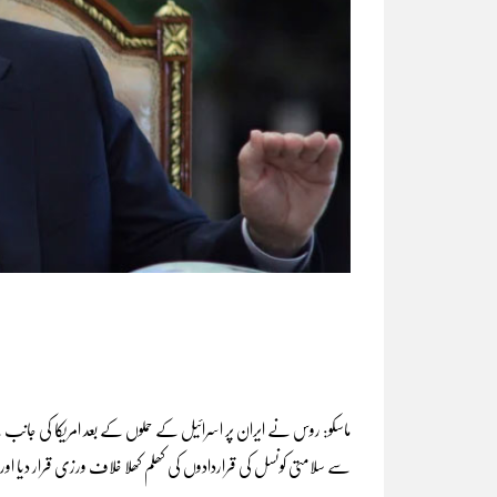
ماسکو: روس نے ایران پر اسرائیل کے حملوں کے بعد امریکا کی جا
سے سلامتی کونسل کی قراردادوں کی کھلم کھلا خلاف ورزی قرار دیا اور