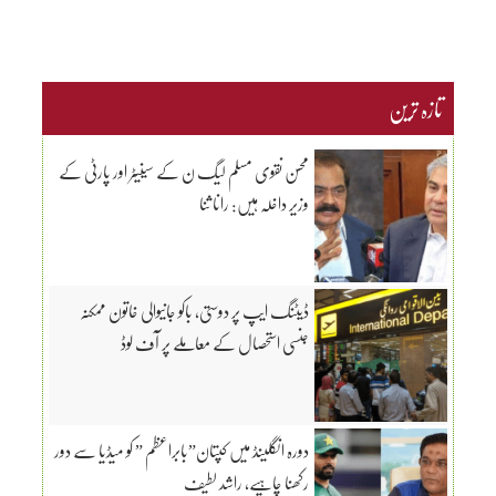
تازہ ترین
محسن نقوی مسلم لیگ ن کے سینیٹر اور پارٹی کے
وزیر داخلہ ہیں: رانا ثنا
ڈیٹنگ ایپ پر دوستی، باکو جانیوالی خاتون ممکنہ
جنسی استحصال کے معاملے پر آف لوڈ
دورہ انگلینڈ میں کپتان”بابراعظم ” کو میڈیا سے دور
رکھنا چاہیے، راشد لطیف