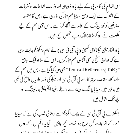
اس اقدام کی کامیابی کے لیے پاور ڈویژن اور وزارت اطلاعات و نشریات
کے اشتراک سے ایک وسیع میڈیا مہم تیار کی جا رہی ہے، جس کا مقصد
صارفین کو خود ریڈنگ کے فوائد سے آگاہ کرنا ہے۔ اس قومی مہم کے لیے
حکومت نے 31 کروڑ 60 لاکھ روپے مختص کیے ہیں۔
پاور انفارمیشن ٹیکنالوجی کمپنی (پی آئی ٹی سی) نے تمام ڈسکوز کو ہدایت دی
ہے کہ وہ اپنی سطح پر بھی آگاہی مہم تیار کریں۔ اس کے علاوہ ایک جامع
”Terms of Reference (ToR)“ بھی تیار کیا گیا ہے، جس میں مہم کے
دائرہ کار، مقاصد، طریقہ کار اور پی آئی ٹی سی اور میپکو کی ذمہ داریاں واضح کی گئی
ہیں، جن میں میڈیا پلاننگ، وینڈر سے رابطے، فیلڈ ایکٹیویشن، مانیٹرنگ اور
رپورٹنگ شامل ہیں۔
ڈسکوز نے پی آئی ٹی سی کے چیف ایگزیکٹو سے رہنمائی طلب کی ہے کہ میڈیا
مہم کے اخراجات کس طرح برداشت کیے جائیں۔ آیا یہ رقم ان کے بلوں
سے منہا کی جائے یا پی آئی ٹی سی پروموشنل مواد (بینرز، اسٹینڈی، بورڈز)