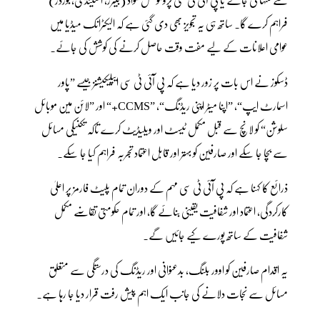
فراہم کرے گا۔ ساتھ ہی یہ تجویز بھی دی گئی ہے کہ الیکٹرانک میڈیا میں
عوامی اعلانات کے لیے مفت وقت حاصل کرنے کی کوشش کی جائے۔
ڈسکوز نے اس بات پر زور دیا ہے کہ پی آئی ٹی سی ایپلیکیشنز جیسے ”پاور
اسمارٹ ایپ“، ”اپنا میٹر اپنی ریڈنگ“، ”CCMS+“ اور ”لائن مین موبائل
سلوشن“ کو لانچ سے قبل مکمل ٹیسٹ اور ویلیڈیٹ کرے تاکہ تکنیکی مسائل
سے بچا جا سکے اور صارفین کو بہتر اور قابل اعتماد تجربہ فراہم کیا جا سکے۔
ذرائع کا کہنا ہے کہ پی آئی ٹی سی مہم کے دوران تمام پلیٹ فارمز پر اعلیٰ
کارکردگی، اعتماد اور شفافیت یقینی بنائے گا، اور تمام حکومتی تقاضے مکمل
شفافیت کے ساتھ پورے کیے جائیں گے۔
یہ اقدام صارفین کو اوور بلنگ، بدعنوانی اور ریڈنگ کی درستگی سے متعلق
مسائل سے نجات دلانے کی جانب ایک اہم پیش رفت قرار دیا جا رہا ہے۔