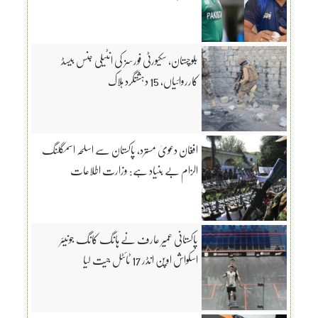
بلوچستان، سکیورٹی فورسز کی انٹیلی جنس بیسڈ
کارروائیاں، 15 دہشتگرد ہلاک
افغان دعویٰ مسترد، پاکستان سے اسلحہ اسمگلنگ
الزام بے بنیاد ہے: وزارت اطلاعات
پاکستانی عمیر عارف نے ہانگ کانگ جونیئر
اسکواش اوپن انڈر 17 ٹائٹل جیت لیا