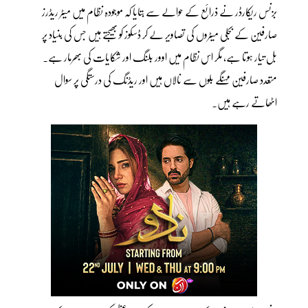
بزنس ریکارڈر نے ذرائع کے حوالے سے بتایا کہ موجودہ نظام میں میٹر ریڈرز
صارفین کے بجلی میٹروں کی تصاویر لے کر ڈسکوز کو بھیجتے ہیں جس کی بنیاد پر
بل تیار ہوتا ہے، مگر اس نظام میں اوور بلنگ اور شکایات کی بھرمار ہے۔
متعدد صارفین مہنگے بلوں سے نالاں ہیں اور ریڈنگ کی درستگی پر سوال
اٹھاتے رہے ہیں۔