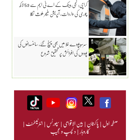
کراچی: نجی بینک کے اے ٹی ایم سے 53 لاکھ
چوری کی واردات، آپریشن منیجر ملوث نکلا
سرسبزپودے خلا میں بھی پہنچ گئے، سائنسدانوں کی
پودوں کی افزائش پر تحقیق شروع
صفحہ اول
|
پاکستان
|
بین الاقوامی
|
سپورٹس
|
انٹرٹینمنٹ
|
کاروبار
|
دلچسپ و عجیب