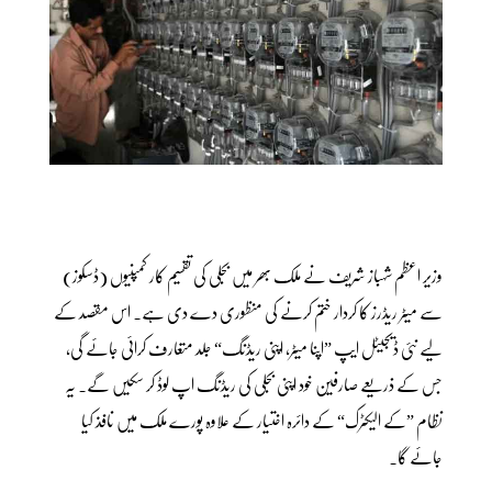
وزیر اعظم شہباز شریف نے ملک بھر میں بجلی کی تقسیم کار کمپنیوں (ڈسکوز)
سے میٹر ریڈرز کا کردار ختم کرنے کی منظوری دے دی ہے۔ اس مقصد کے
لیے نئی ڈیجیٹل ایپ ”اپنا میٹر، اپنی ریڈنگ“ جلد متعارف کرائی جائے گی،
جس کے ذریعے صارفین خود اپنی بجلی کی ریڈنگ اپ لوڈ کر سکیں گے۔ یہ
نظام ”کے الیکٹرک“ کے دائرہ اختیار کے علاوہ پورے ملک میں نافذ کیا
جائے گا۔