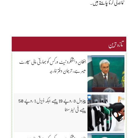
نمائندگی کرنا چاہتے ہیں۔
تازہ ترین
افغان دہشتگرد نیٹ ورکس کو بھارتی مالی سپورٹ
میسر ہے، ترجمان دفتر خارجہ
پیٹرول 3 روپے 19 پیسے جبکہ ڈیزل 1 روپے 50
پیسے فی لیٹر سستا