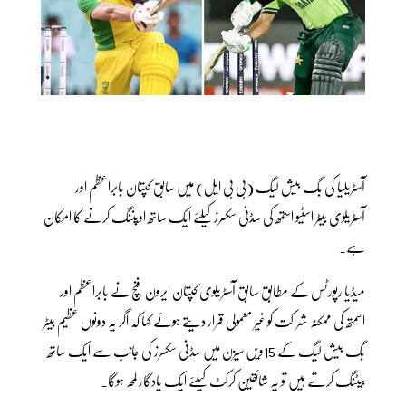
آسٹریلیا کی بگ بیش لیگ (بی بی ایل) میں سابق کپتان بابراعظم اور
آسٹریلوی بیٹر اسٹیو استمھ کی سڈنی سکسرز کیلئے ایک ساتھ اوپننگ کرنے کا امکان
ہے۔
میڈیا رپورٹس کے مطابق سابق آسٹریلوی کپتان ایرون فنچ نے بابراعظم اور
اسمتھ کی ممکنہ شراکت کو غیر معمولی قرار دیتے ہوئے کہا کہ اگر یہ دونوں عظیم بیٹر
بگ بیش لیگ کے 15ویں سیزن میں سڈنی سکسرز کی جانب سے ایک ساتھ
بیٹنگ کرتے ہیں تو یہ شائقین کرکٹ کیلئے ایک یادگار لمحہ ہوگا۔