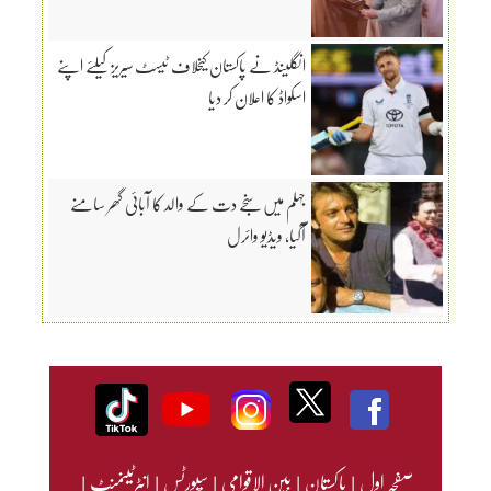
انگلینڈ نے پاکستان کیخلاف ٹیسٹ سیریز کیلئے اپنے
اسکواڈ کا اعلان کر دیا
جہلم میں سنجے دت کے والد کا آبائی گھر سامنے
آگیا، ویڈیو وائرل
صفحہ اول
|
پاکستان
|
بین الاقوامی
|
سپورٹس
|
انٹرٹینمنٹ
|