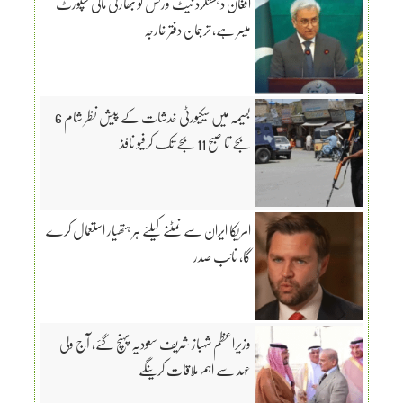
افغان دہشتگرد نیٹ ورکس کو بھارتی مالی سپورٹ
میسر ہے، ترجمان دفتر خارجہ
بسیمہ میں سیکیورٹی خدشات کے پیش نظر شام 6
بجے تا صبح 11 بجے تک کرفیو نافذ
امریکا ایران سے نمٹنے کیلئے ہر ہتھیار استعمال کرے
گا، نائب صدر
وزیراعظم شہباز شریف سعودیہ پہنچ گئے، آج ولی
عہد سے اہم ملاقات کرینگے