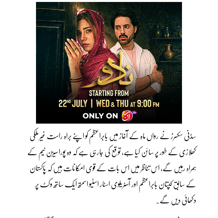
سڈنی سکسرز نے رواں ماہ کے آغاز میں بابراعظم کو اپنے براہ راست غیر ملکی
کھلاڑی کے طور پر سائن کیا ہے، توقع کی جارہی ہے کہ وہ پورا سیزن ٹیم کے
ہمراہ رہیں گے، اس تناظر میں اس بات کے قوی امکانات ہیں کہ پاکستان
کے سابق کپتان بابراعظم اور آسٹریلوی اسٹار اسٹیو اسمتھ ایک ساتھ وکٹ پر
دکھائی دیں گے۔