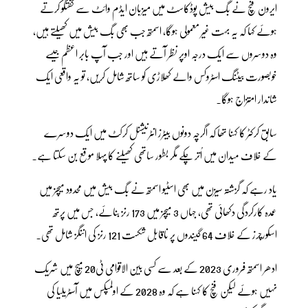
ایرون فنچ نے بگ بیش پوڈکاسٹ میں میزبان ایڈم وائٹ سے گفتگو کرتے
ہوئے کہا کہ یہ بہت غیر معمولی ہوگا، اسمتھ جب بھی بگ بیش میں کھیلتے ہیں،
وہ دوسروں سے ایک درجہ اوپر نظر آتے ہیں اور جب آپ بابر اعظم جیسے
خوبصورت بیٹنگ اسٹروکس والے کھلاڑی کو ساتھ شامل کریں، تو یہ واقعی ایک
شاندار امتزاج ہوگا۔
سابق کرکٹر کا کہنا تھا کہ اگرچہ دونوں بیٹرز انٹرنیشنل کرکٹ میں ایک دوسرے
کے خلاف میدان میں اُتر چکے مگر بطور ساتھی کھیلنے کا پہلا موقع بن سکتا ہے۔
یاد رہے کہ گزشتہ سیزن میں بھی اسٹیو اسمتھ نے بگ بیش میں محدود میچز میں
عمدہ کارکردگی دکھائی تھی، جہاں 3 میچز میں 173 رنز بنائے، جس میں پرتھ
اسکورچرز کے خلاف 64 گیندوں پر ناقابل شکست 121 رنز کی اننگز شامل تھی۔
ادھر اسمتھ فروری 2023 کے بعد سے کسی بین الاقوامی ٹی20 میچ میں شریک
نہیں ہوئے لیکن فنچ کا کہنا ہے کہ وہ 2028 کے اولمپکس میں آسٹریلیا کی