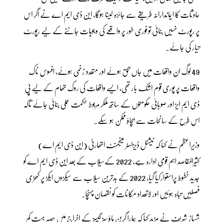
حادثات کا ایماندارانہ طریقے سے جائزہ لینا ہوگا، این ڈی ایم اے نے اگر اس
پر رپورٹ نہیں بنائی تو فوری طور پر واقعے کی وجوہات جاننے کے لیے رپورٹ
تیار کی جائے۔
49 لوگ ان واقعات میں جاں بحق ہوئے اور متعدد زخمی ہوئے، افسوس ناک
واقعات پر پوری قوم اشک بار تھی، ایسے واقعات کی روک تھام کے لیے پی
ڈی ایم ایز اور صوبائی حکومتوں کے ساتھ ملکر مربوط حکمت عملی بنائی جائے تاکہ
اس طرح کے سانحات سے بچاؤ ممکن ہو سکے۔
وزیراعظم نے کہا کہ نیشنل ڈیزاسٹر مینجمنٹ اتھارٹی (این ڈی ایم اے)
کثیرالمقاصد اہم قومی ادارہ ہے، 2022 کےسیلاب کے بعد این ڈی ایم اے کو
جدید خطوط پراستوارکیا گیا، 2022 کے بدترین سیلاب سے سیکڑوں ایکڑ پر کھڑی
فصلیں تباہ ہوئیں اور لاتعداد مکانات کو نقصان پہنچا۔
شہباز شریف نے مزید کہا کہ ہمارا گرین ہاؤسز گیسز کے اخراج میں حصہ بہت کم