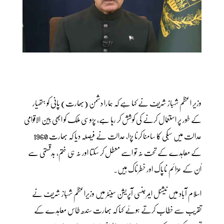
وزیر اعظم شہباز شریف نے کہا ہے کہ ہمارا دشمن (بھارت) پانی کو ہتھیار
کے طور پر استعمال کرنے کی کوشش کر رہا ہے، پڑوسی ملک کو ابھی بین الاقوامی
عدالت میں سبکی کا سامنا کرنا پڑا، عدالت نے فیصلہ دیا کہ بھارت 1960
کے معاہدے کے تحت نہ تو اسے معطل کر سکتا اور نہ ہی ختم، بدقستمی سے
اُن کے عزائم ناپاک اور خطرناک ہیں۔
اسلام آباد میں نیشنل ایمرجنسی آپریشن سینٹر میں وزیراعظم شہباز شریف نے
تقریب سے خطاب کرتے ہوئے کہا کہ بھارت سندھ طاس معاہدے کے