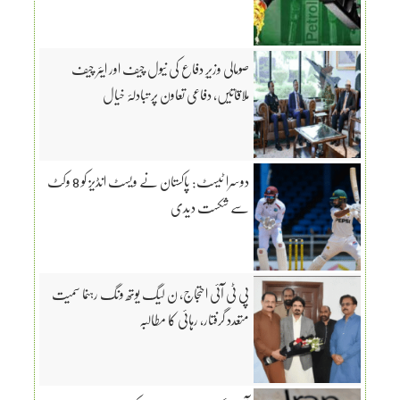
صومالی وزیرِ دفاع کی نیول چیف اور ایئر چیف
ملاقاتیں، دفاعی تعاون پر تبادلۂ خیال
دوسرا ٹیسٹ: پاکستان نے ویسٹ انڈیز کو 8 وکٹ
سے شکست دیدی
پی ٹی آئی احتجاج، ن لیگ یوتھ ونگ رہنما سمیت
متعدد گرفتار، رہائی کا مطالبہ