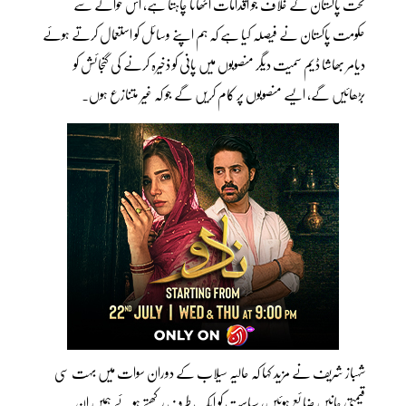
تحت پاکستان کے خلاف جو اقدامات اٹھانا چاہتا ہے، اس حوالے سے
حکومت پاکستان نے فیصلہ کیا ہے کہ ہم اپنے وسائل کو استعمال کرتے ہوئے
دیامر بھاشا ڈیم سمیت دیگر منصوبوں میں پانی کو ذخیرہ کرنے کی گنجائش کو
بڑھائیں گے، ایسے منصوبوں پر کام کریں گے جو کہ غیر متنازع ہوں۔
شہباز شریف نے مزید کہا کہ حالیہ سیلاب کے دوران سوات میں بہت سی
قیمتی جانیں ضائع ہوئیں، سیاست کو ایک طرف رکھتے ہوئے ہمیں ان