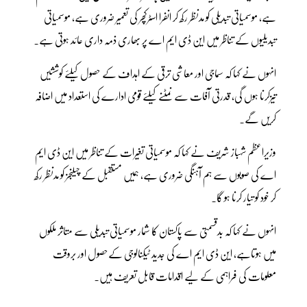
ہے، موسمیاتی تبدیلی کو مدنظر رکھ کر انفرا اسٹرکچر کی تعمیر ضروری ہے، موسمیاتی
تبدیلیوں کے تناظر میں این ڈی ایم اے پر بھاری ذمہ داری عائد ہوتی ہے۔
انہوں نے کہا کہ سماجی اور معاشی ترقی کے اہداف کے حصول کیلئے کوششیں
تیزکرنا ہوں گی، قدرتی آفات سے نمٹنے کیلئے قومی ادارے کی استعداد میں اضافہ
کریں گے۔
وزیراعظم شہباز شریف نے کہا کہ موسمیاتی تغیرات کے تناظر میں این ڈی ایم
اے کی صوبوں سے ہم آہنگی ضروری ہے، ہمیں مستقبل کے چیلنجز کو مدنظر رکھ
کر خود کو تیار کرنا ہو گا۔
انہوں نے کہا کہ بدقسمتی سے پاکستان کا شمار موسمیاتی تبدیلی سے متاثر ملکوں
میں ہوتاہے، این ڈی ایم اے کی جدید ٹیکنالوجی کےحصول اور بروقت
معلومات کی فراہمی کے لیے اقدامات قابل تعریف ہیں۔