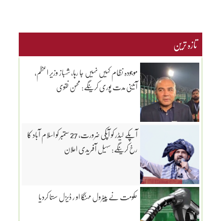
تازہ ترین
موجودہ نظام کہیں نہیں جا رہا، شہباز وزیر اعظم،
آئینی مدت پوری کرینگے: محسن نقوی
آپکے لیڈر کو آپکی ضرورت، 27 ستمبر کو اسلام آباد کا
رخ کرینگے: سہیل آفریدی اعلان
حکومت نے پیٹرول مہنگا او ر ڈیزل سستا کردیا