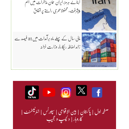
آبنائے ہرمز، ایران عمان مذاکرات میں اہم
پیشرفت، محفوظ بحری راستے پر اتفاق
مالی سال کے پہلے ماہ برآمدات میں 31 فیصد سے
زائد اضافہ ریکارڈ، وزارت خزانہ
صفحہ اول
|
پاکستان
|
بین الاقوامی
|
سپورٹس
|
انٹرٹینمنٹ
|
کاروبار
|
دلچسپ و عجیب