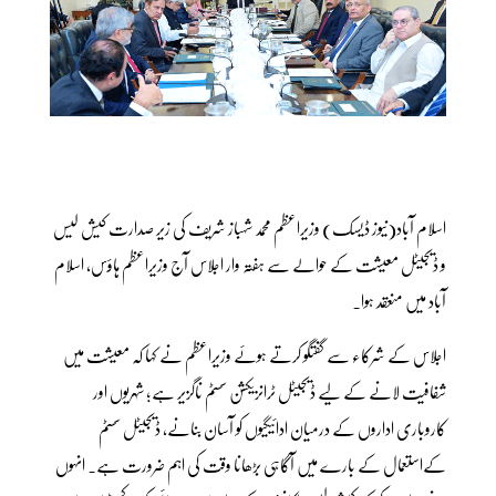
اسلام آباد(نیوز ڈیسک) وزیراعظم محمد شہباز شریف کی زیر صدارت کیش لیس
و ڈیجیٹل معیشت کے حوالے سے ہفتہ وار اجلاس آج وزیراعظم ہاؤس، اسلام
آباد میں منعقد ہوا۔
اجلاس کے شرکاء سے گفتگو کرتے ہوئے وزیراعظم نے کہا کہ معیشت میں
شفافیت لانے کے لیے ڈیجیٹل ٹرانزیکشن سسٹم ناگزیر ہے؛ شہریوں اور
کاروباری اداروں کے درمیان ادائیگیوں کو آسان بنانے، ڈیجیٹل سسٹم
کےاستعمال کے بارے میں آگاہی بڑھانا وقت کی اہم ضرورت ہے۔ انہوں