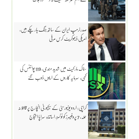
صدرٹرمپ ایران کے ساتھ جنگ ہار چکے ہیں،
امریکی ڈیموکریٹ کرس مرفی
سٹاک مارکیٹ میں شدید مندی، 119 پوائنٹس کی
کمی، سرمایہ کاروں کے اربوں ڈوب گئے
کراچی: اردو یونیورسٹی کے سیکیورٹی انچارج پر قاتلانہ
حملہ، 7 پروفیسرز کو نوٹسز، اساتذہ سراپا احتجاج