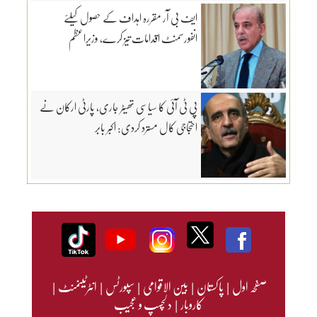
ایف بی آر مقررہ اہداف کے حصول کیلئے
انفورسمنٹ اقدامات تیز کرے، وزیراعظم
پی ٹی آئی کا سیاسی تھیٹر جاری، پارٹی ارکان نے
احتجاجی کال مسترد کردی: اکبر بابر
صفحہ اول
|
پاکستان
|
بین الاقوامی
|
سپورٹس
|
انٹرٹینمنٹ
|
کاروبار
|
دلچسپ و عجیب