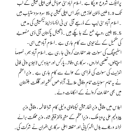
پراجیکٹ شروع ہو چکا ہے ۔اسلام آباد سٹی موبائل فون ایپلی کیشن کے اب
تک 1.3 ملین ڈاؤن لوڈز ہیں جبکہ اس ایپلی کیشن پر 15 سروسز دستیاب ہیں
۔ اسلام آباد سٹی ایپ کے ذریعے آئی سی ٹی ایکسائز اینڈ ٹیکسیشن کی مد میں
15.5 بلین روپے جمع کئے جا چکے ہیں ۔ڈیجیٹل پاکستان آئی ڈی منصوبے
کی تکمیل کے لئے تیزی سے کام جاری ہے ۔اسلام آباد میں ای-
اسٹیمپنگ کی سہولت جلد متعارف کروائی جا رہی ہے۔اسلام آباد بھر ، خصوصاً
اسپتالوں، تعلیمی اداروں ، سرکاری دفاتر ، پارکس اور میٹرو بس لائینز پر وائی فائی
انٹرنیٹ کی سہولت کی فراہمی کے حوالے سے کام جاری ہے ۔ وزیر اعظم
نے یہ تمام سہولیات تمام وفاقی علاقے، آزاد جموں کشمیر اور گلگت بلتستان
میں بھی متعارف کروانے کے احکامات دئے۔
اجلاس میں وفاقی وزیر انفارمیشن ٹیکنالوجی و ٹیلی کام شزا فاطمہ ، وفاقی وزیر
پیٹرولیم علی پرویز ملک ، وزیراعظم کے مشیر ڈاکٹر توقیر شاہ ، وزیر مملکت برائے
خزانہ و ریلوے بلال اظہر کیانی اور متعلقہ اعلیٰ سرکاری افسران نے شرکت کی۔