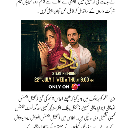
نے ہدایت کی کہ کیش لیس اکانومی کے حوالے سے قائم کردہ کمیٹیاں تمام
شراکت داروں کے ساتھ مل کر قابل عمل تجاویز پیش کریں۔
وزیر اعظم کو بریفنگ میں بتایا گیا کہ پچھلے اجلاس قائم کی گئی ڈیجیٹل پیمنٹس
انوویشن اینڈ ایڈوپشن کمیٹی، ڈیجیٹل پبلک انفراسٹرکچر کمیٹی اور گورنمنٹ پیمنٹس
کمیٹی تشکیل دی جا چکی ہیں۔ اجلاس میں ڈیجیٹل پیمنٹس انوویشن اینڈ ایڈوپشن
کے حوالے سے بنائی گئی کمیٹیوں نے معیشت کی ڈیجیٹایزیشن کے