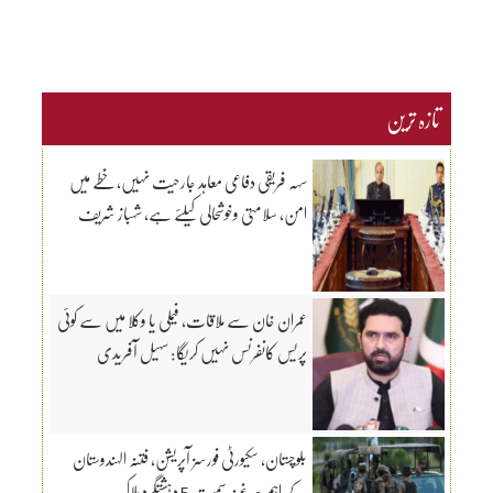
تازہ ترین
سہہ فریقی دفاعی معاہد جارحیت نہیں، خطے میں
امن، سلامتی وخوشحالی کیلئے ہے، شہباز شریف
عمران خان سے ملاقات، فیملی یا وکلا میں سے کوئی
پریس کانفرنس نہیں کریگا: سہیل آفریدی
بلوچستان، سکیورٹی فورسز آپریشن، فتنہ الہندوستان
کے اہم سرغنہ سمیت 5 دہشتگرد ہلاک