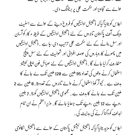
حوالےسے تجاویز اور حکمت عملی پر بریفنگ دی۔
اجلاس کو بتایا گیا کہ ڈیجیٹل ادائیگیوں کو فروغ دینے کے حوالے سے اسٹیٹ
بینک آف پاکستان تاجروں کے لئے ڈیجیٹل ادائیگیوں کے طریقہء کار کو آسان
اور سہل بنانے کے لئے حکمت عملی ترتیب دی رہا ہے ۔ڈیجیٹل ادائیگیوں
میں چھوٹے کاروباروں کی حوصلہ افزائی اور شمولیت کے لئے سہل پیکج
متعارف کرایا جائے گا ۔ڈیجیٹل ادائیگیوں کے لئے موبائل فون ایپلی کیشنز
استعمال کرنے والوں کی تعداد 95 ملین سے 120 ملین تک لے جانے کا
ہدف ہے ۔ کیو آر کوڈ استعمال کرنے والے تاجروں کے تعدد 0.9 ملین سے 2
ملین تک لے جانے کا ہدف ہے۔ مجموعی ڈیجیٹل ادائیگیوں کو 7.5 بلین
روپے سے 12 بلین روپے تک بڑھایا جائے گا۔ وزیر اعظم نے ان تمام
اہداف کو دگنا کرنے کی ہدایت کی۔
اجلاس کو مزید بتایا گیا کہ ڈیجیٹل نیشنل پاکستان کے حوالے سے ڈیجیٹل اکانومی