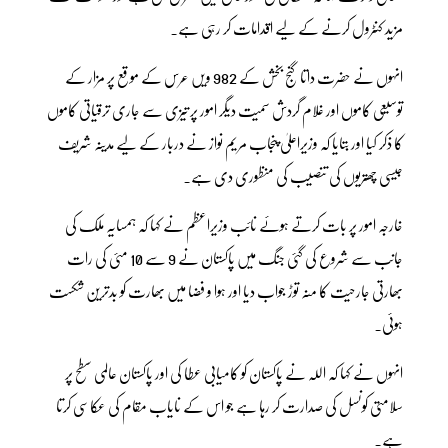
مزید کنٹرول کرنے کے لیے اقدامات کر رہی ہے۔
انہوں نے حضرت داتا گنج بخش کے 982 ویں عرس کے موقع پر مزار کے
توسیعی کاموں اور غلام گردش سمیت دیگر امور پر تیزی سے جاری ترقیاتی کاموں
کا ذکر کیا اور بتایا کہ وزیراعلیٰ پنجاب مریم نواز نے دربار کے لیے مدینہ شریف
جیسی چھتریوں کی تنصیب کی منظوری دی ہے۔
خارجہ امور پر بات کرتے ہوئے نائب وزیراعظم نے کہا کہ ہمسایہ ملک کی
جانب سے شروع کی گئی جنگ میں پاکستان نے 9 سے 10 مئی کی رات
بھارتی جارحیت کا منہ توڑ جواب دیا اور ہوا و فضا میں بھارت کو بدترین شکست
ہوئی۔
انہوں نے کہا کہ اللہ نے پاکستان کو کامیابی عطا کی اور پاکستان عالمی سطح پر
سلامتی کونسل کی صدارت کر رہا ہے جو اس کے نایاب مقام کی عکاسی کرتا
ہے۔