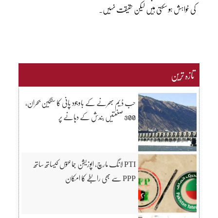
کی خواہش ہو سکتی ہیں لیکن حقیقت نہیں۔
تازہ ترین
حب ڈیم بھرنے کے باوجود پانی کا سنگین بحران،
300 صنعتیں بندش کے دہانے پر
PTI لانگ مارچ، اپوزیشن جماعتوں کیساتھ ساتھ
PPP سے بھی رابطے کا امکان