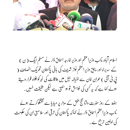
اسلام آباد:نائب وزیراعظم اور وزیر خارجہ اسحاق ڈار نے مسلم لیگ ( ن )
کے سربراہ اورسابق وزیر اعظم نواز شریف کی بانی پاکستان تحریک انصاف (
پی ٹی آئی ) عمران خان سے اڈیالہ جیل میں ملاقات کی خبر کو افواہ قرار دیتے
ہوئے کہا ہے کہ یہ کسی کی خواہش تو ہو سکتی ہے لیکن حقیقت نہیں۔
ہفتہ کے روز حضرت داتا گنج بخش کے مزار پر میڈیا سے گفتگو کرتے ہوئے
نائب وزیراعظم اسحاق ڈار نے کہا کہ پاکستان کی ترقی اور سلامتی ان کی حکومت
کی اولین ترجیح ہے۔