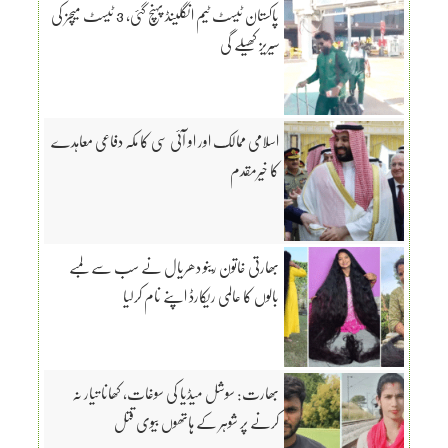
پاکستان ٹیسٹ ٹیم انگلینڈ پہنچ گئی، 3 ٹیسٹ میچز کی
سیریز کھیلے گی
اسلامی ممالک اور او آئی سی کا مکہ دفاعی معاہدے
کا خیرمقدم
بھارتی خاتون رینو دھریال نے سب سے لمبے
بالوں کا عالمی ریکارڈ اپنے نام کرلیا
بھارت: سوشل میڈیا کی سوغات، کھانا تیار نہ
کرنے پر شوہر کے ہاتھوں بیوی قتل