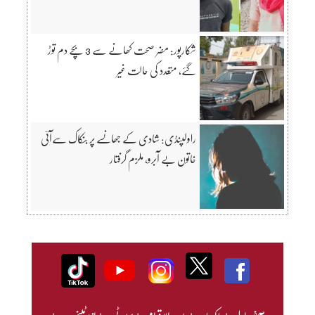
شکارپور: مضر صحت کھانے سے 3 بچے دم توڑ
گئے، متعدد کی حالت غیر
راولپنڈی: شادی کے جھانسے پر بنکاک سےآئی
خاتون بے آبرو، ملزم گرفتار