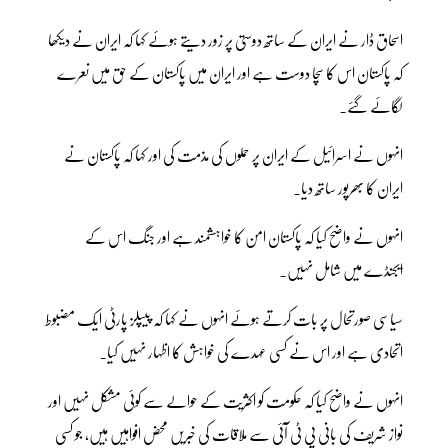
اسحاق ڈار نے ایران کے ساتھ دوستی پر زور دیتے ہوئے کہا کہ ایران نے دیکھا
کہ پاکستان اس کا سچا دوست ہے اور ایران میں پاکستان کے حق میں نعرے
لگائے گئے۔
انہوں نے اسرائیل کے ایران پر حملوں کی مذمت کی اور کہا کہ پاکستان نے
ایران کا بھرپور ساتھ دیا۔
انہوں نے واضح کیا کہ پاکستان امن کا خواہشمند ہے اور جنگ اس کے
ایجنڈے میں شامل نہیں۔
سیاسی صورتحال پر بات کرتے ہوئے انہوں نے کہا کہ پیپلز پارٹی ایک مضبوط
اتحادی ہے اور اس نے کسی عہدے کی خواہش کا اظہار نہیں کیا۔
انہوں نے واضح کیا کہ حکومت کو اکثریت کے حوالے سے کوئی مشکل نہیں اور
نواز شریف کی بانی پی ٹی آئی سے ملاقات کی خبریں محض افواہیں ہیں، جو کسی