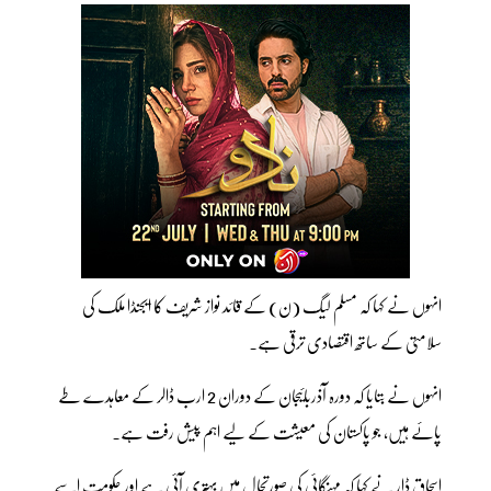
انہوں نے کہا کہ مسلم لیگ (ن) کے قائد نواز شریف کا ایجنڈا ملک کی
سلامتی کے ساتھ اقتصادی ترقی ہے۔
انہوں نے بتایا کہ دورہ آذربائیجان کے دوران 2 ارب ڈالر کے معاہدے طے
پائے ہیں، جو پاکستان کی معیشت کے لیے اہم پیش رفت ہے۔
اسحاق ڈار نے کہا کہ مہنگائی کی صورتحال میں بہتری آئی ہے اور حکومت اسے