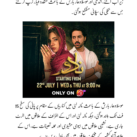
زیر آب آگئے، آندھی اور موسلادھار بارش کے باعث متعدد فیڈر ٹرپ کر گئے
جس سے بجلی کی سپلائی منقطع ہوگئی۔
موسلادھار بارش کے باعث نالہ لئی میں کٹاریاں کے مقام پر پانی کی سطح 15
فٹ تک بلند ہوگئی، جبکہ نالہ لئی اور اس کے اطراف کے علاقوں میں الرٹ
جاری ہے، نشیبی علاقوں میں ہیوی مشینری اور عملہ تعینات ہے، اس کے
علاوہ آزاد کشمیر کے مختلف علاقوں میں بھی بادل برس پڑے۔