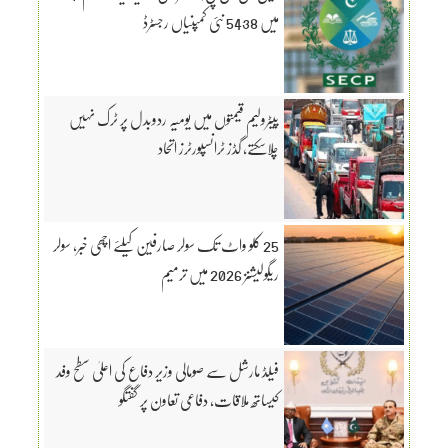
میں 5438 نئی کمپنیاں رجسٹرڈ
پیٹرولیم قیمتوں میں یومیہ ردوبدل پر ٹرک نہیں
چلاسکتے، گڈز ٹرانسپورٹرز اتحاد
25 کلو واٹ تک سولر صارفین کیلئے اچھی خبر، سولر
ریگولیشنز 2026 میں ترمیم
فیلڈ مارشل سے صومالی وزیر دفاع کی اعلیٰ سطح وفد
کیساتھ ملاقات، دفاعی تعاون پر گفتگو