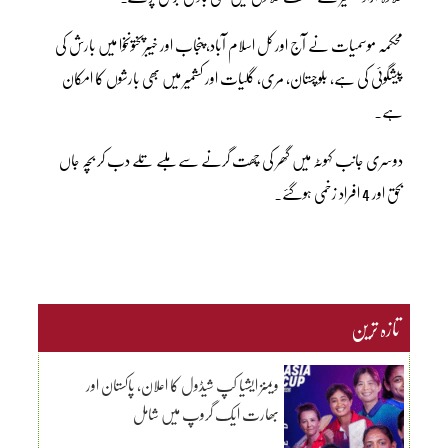
محکمہ موسمیات نے آج اور کل اسلام آباد، پنجاب اور خیبرپختونخوا میں بارش کی
پیشگوئی کی ہے، بلوچستان، مری، گلیات اور کشمیر میں بھی بارشوں کا امکان
ہے۔
دوسری جانب کہوٹہ میں گھر کی چھت گرنے سے ملبے تلے دب کر بچہ جاں
بحق اور 4 افراد زخمی ہوگئے۔
تازہ ترین
ویمنز ایشیا کپ شیڈول کا اعلان، پاکستان اور
بھارت ایک گروپ میں شامل