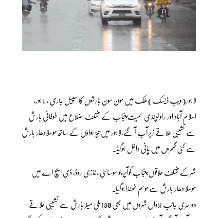
لاہور(ویب ڈیسک) ملک میں مون سون بارشوں کا سپیل جاری ، لاہور،
اسلام آباد اور راولپنڈی سمیت پنجاب کے مختلف اضلاع میں طوفانی بارش
سے نشیبی علاقے زیرآب آ گئے،لاہور میں تیز ہواؤں کے ساتھ موسلادھار بارش
سے کئی گھروں میں پانی داخل ہوگیا۔
شہرکےمختلف علاقوں،پنجاب کوآپریٹو سوسائٹی ،غازی روڈ، ڈی ایچ اے میں
موسلا دھار بارش سےموسم ٹھنڈاہوگیا۔
دوسری جانب جڑواں شہروں میں بھی 130 ملی میٹر بارش سے نشیبی علاقے