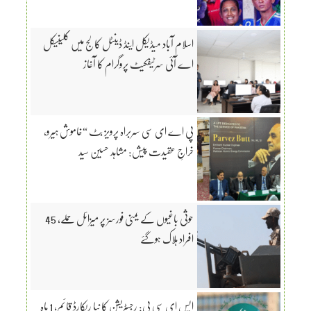
اسلام آباد میڈیکل اینڈ ڈینٹل کالج میں کلینیکل
اے آئی سرٹیفکیٹ پروگرام کا آغاز
پی اے ای سی سربراہ پرویز بٹ “خاموش ہیرو،
خراجِ عقیدت پیش: مشاہد حسین سید
حوثی باغیوں کے یمنی فورسز پر میزائل حملے، 45
افراد ہلاک ہوگئے
ایس ای سی پی: رجسٹریشن کا نیا ریکارڈ قائم، 1 ماہ