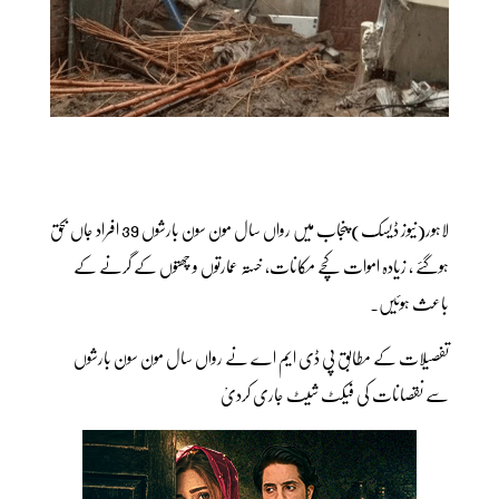
لاہور(نیوز ڈیسک) پنجاب میں رواں سال مون سون بارشوں 39 افراد جاں بحق
ہوگئے ، زیادہ اموات کچے مکانات، خستہ عمارتوں و چھتوں کے گرنے کے
باعث ہوئیں۔
تفصیلات کے مطابق پی ڈی ایم اے نے رواں سال مون سون بارشوں
سے نقصانات کی فیکٹ شیٹ جاری کردیْ