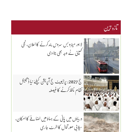
تازہ ترین
لاہور میٹرو بس سروس بند کرنے کا اعلان، نجی
کمپنی نے وجہ بھی بتا دی
حج 2027: پرائیویٹ حج آپریشن کیلئے نیا ڈیجیٹل
نظام نافذ کرنے کا فیصلہ
دریاؤں میں پانی کے بہاؤ میں اضافے کا امکان،
سیلابی صورتحال کا الرٹ جاری