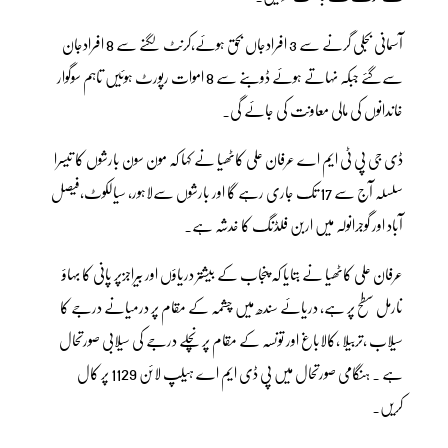
آسمانی بجلی گرنے سے 3 افرادجاں بحق ہوئے،کرنٹ لگنے سے 8 افرادجان
سےگئے جبکہ نہاتے ہوئے ڈوبنے سے 8 اموات رپورٹ ہوئیں تاہم سوگوار
خاندانوں کی مالی معاونت کی جائے گی۔
ڈی جی پی ٹی ایم اے عرفان علی کاٹھیا نے کہا کہ مون سون بارشوں کا تیسرا
سلسلہ آج سے 17 تک جاری رہے گا اور بارشوں سےلاہور، سیالکوٹ،فیصل
آباد اور گوجرانولہ میں اربن فلڈنگ کا خدشہ ہے۔
عرفان علی کاٹھیا نے بتایا کہ پنجاب کے بیشتر دریاؤں اور بیراجزپر پانی کا بہاؤ
نارمل سطح پر ہے، دریائے سندھ میں چشمہ کے مقام پر درمیانے درجے کا
سیلاب ،تربیلا ،کالاباغ اور تونسہ کے مقام پر نچلے درجے کی سیلابی صورتحال
ہے ۔ ہنگامی صورتحال میں پی ڈی ایم اے ہیلپ لائن 1129 پر کال
کریں۔