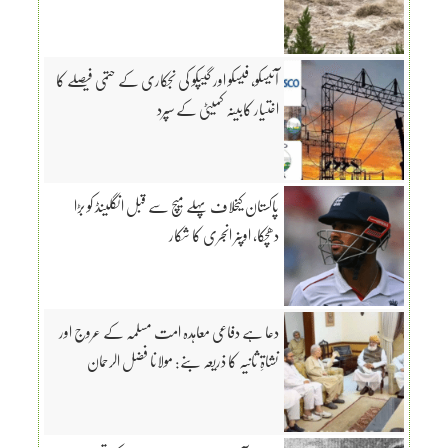
آئیسکو، فیسکو اور گیپکو کی نجکاری کے حتمی فیصلے کا
اختیار کابینہ کمیٹی کے سپرد
پاکستان کیخلاف پہلے میچ سے قبل انگلینڈ کو بڑا
دھچکا، اوپنر انجری کا شکار
دعا ہے دفاعی معاہدہ امت مسلمہ کے عروج اور
نشاۃِ ثانیہ کا ذریعہ بنے: مولانا فضل الرحمان