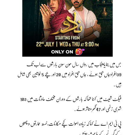
جس میں بتایا پنجاب میں رواں سال مون سون بارشوں سےاب تک
39افرادجاں بحق ہوئے ، جاں بحق افراد میں 20 اور بچے 5 خواتین بھی شامل
ہیں۔
فیکٹ شیٹ میں کہنا تھا کہ بارشوں کے دوران مختلف حادثات میں 103
شہری زخمی اور 47گھرمتاثرہوئے۔
پی ٹی ایم اے نے کہا کہ زیادہ اموات کچے مکانات،خستہ عمارتوں و چھتوں
کے گرنے کے باعث ہوئیں۔