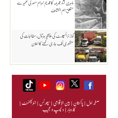
ماہرین آثار قدیمہ کا قدیم اہرامِ مصر کی تعمیر سے
متعلق اہم انکشاف
گڈز ٹرانسپورٹ کی ملکگیر ہڑتال، مطالبات کی
منظوری تک جاری رکھنے کا اعلان
صفحہ اول
|
پاکستان
|
بین الاقوامی
|
سپورٹس
|
انٹرٹینمنٹ
|
کاروبار
|
دلچسپ و عجیب