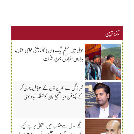
تازہ ترین
حویلی میں مسلم لیگ (ن) کا تاریخی عوامی اجتماع،
ہزاروں افراد کی بھرپور شرکت
شہباز گل نے عمران خان کے موبائل چوری کر
کے بگڈ فون دیا، شفیع جان کا تہلکہ خیز دعویٰ
اگلے سال سے پنجاب میں امتحانی پرچے کیسے
چیک ہوں گے؟ وزیر تعلیم نے جدید طریقہ بتادیا