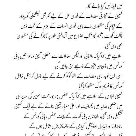
میں ایڈریس کیا جائے گا۔
کمیٹی نے تجارتی مقدمات کے فوری حل کے لیے کمرشل لیٹگیشن کوریڈور
کے قیام کی منظوری دے دی، فوری انصاف کے عزم کے تحت ڈبل
ڈاکٹ کورٹ ریجیم کا منتخب اضلاع میں آزمائشی طور پر نافذ کرنے کی منظوری
بھی دی گئی۔
اعلامیے میں کہا گیا کہ مالیاتی اور ٹیکس معاملات سے متعلق آئینی درخواستیں ہائی
کورٹس میں ڈویژن بینچز کے ذریعے سنی جائیں گی۔
اسی طرح فوجداری مقدمات کے التوا کو کم کرنے کے لیے ماڈل کریمنل ٹرائل
کورٹس کا فریم ورک منظور کیا گیا۔
کمیٹی اجلاس کے اعلامیے میں کہا گیا کہ جسٹس (ر) رحمت حسین کی سربراہی
میں ضلعی عدلیہ میں یکسانیت اور اعلیٰ معیار یقینی بنانے کے لیے ایک کمیٹی
تشکیل دی گئی، بلوچستان ہائی کورٹ کے چیف جسٹس، ہائی کورٹس کے
رجسٹرارز اور فیڈرل جوڈیشل اکیڈمی کے ڈائریکٹر جنرل شامل ہوں گے۔
قومی عدالتی پالیسی ساز کمیٹی نے ججوں کے لیے وکلا کی بھرتی کے لیے