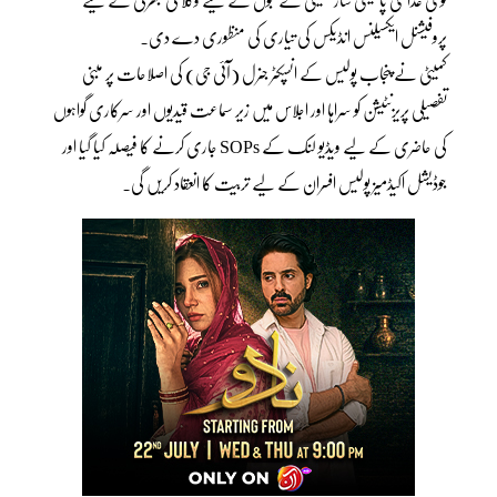
پروفیشنل ایکسیلنس انڈیکس کی تیاری کی منظوری دے دی۔
کمیٹی نے پنجاب پولیس کے انسپکٹر جنرل (آئی جی) کی اصلاحات پر مبنی
تفصیلی پریزنٹیشن کو سراہا اور اجلاس میں زیر سماعت قیدیوں اور سرکاری گواہوں
کی حاضری کے لیے ویڈیو لنک کے SOPs جاری کرنے کا فیصلہ کیا گیا اور
جوڈیشل اکیڈمیز پولیس افسران کے لیے تربیت کا انعقاد کریں گی۔