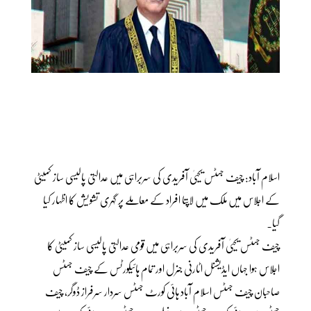
اسلام آباد: چیف جسٹس یحییٰ آفریدی کی سربراہی میں عدالتی پالیسی ساز کمیٹی
کے اجلاس میں ملک میں لاپتا افراد کے معاملے پر گہری تشویش کا اظہار کیا
گیا۔
چیف جسٹس یحییٰ آفریدی کی سربراہی میں قومی عدالتی پالیسی ساز کمیٹی کا
اجلاس ہوا جہاں ایڈیشنل اٹارنی جنرل اور تمام ہائیکورٹس کے چیف جسٹس
صاحبان چیف جسٹس اسلام آباد ہائی کورٹ جسٹس سردار سرفراز ڈوگر، چیف