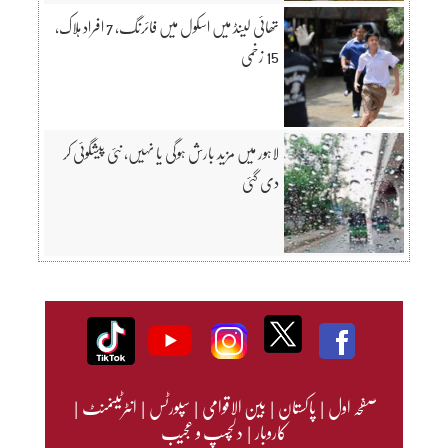
تھائی لینڈ میں اسکول میں فائرنگ، 7 افراد ہلاک،
15 زخمی
لاہور میں مزید بارش ہوگی یا نہیں، نئی پیشگوئی کر
دی گئی
صفحہ اول
|
پاکستان
|
بین الاقوامی
|
سپورٹس
|
انٹرٹینمنٹ
|
کاروبار
|
دلچسپ و عجیب