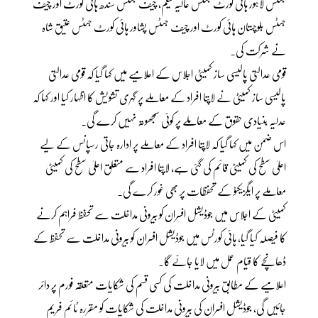
جسٹس لاہور ہائی کورٹ جسٹس عالیہ نیلم، چیف جسٹس سندھ ہائی کورٹ اور چیف
جسٹس بلوچستان ہائی کورٹ اور چیف جسٹس پشاور ہائی کورٹ جسٹس عتیق شاہ
نے شرکت کی۔
قومی عدالتی پالیسی ساز کمیٹی اجلاس کے اعلامیے میں کہا گیا کہ قومی عدالتی
پالیسی ساز کمیٹی نے لاپتا افراد کے معاملے پر گہری تشویش کا اظہار کیا اور کہا کہ
عدلیہ بنیادی حقوق کے معاملے پر کوئی سمجھوتہ نہیں کرے گی۔
اس ضمن میں کہا گیا کہ لاپتا افراد کے معاملے پر ادارہ جاتی رسپانس کے لیے
اعلیٰ سطح کی کمیٹی قائم کی گئی ہے، لاپتا افراد سے متعلق اعلیٰ سطح کی کمیٹی
معاملے پر ایگزیکٹو کے تحفظات پر بھی غور کرے گی۔
کمیٹی کے اجلاس میں جوڈیشل افسران کو بیرونی مداخلت سے تحفظ فراہم کرنے
کا فیصلہ کیا گیا، ہائی کورٹس میں جوڈیشل افسران کو بیرونی مداخلت سے تحفظ کے
ڈھانچے کا قیام عمل میں لایا جائے گا۔
اعلامیے کے مطابق بیرونی مداخلت کی کسی قسم کی شکایات متعلقہ فورم پر دائر
جائیں گی، جوڈیشل افسران کی بیرونی مداخلت کی شکایات کو مقررہ ٹائم فریم