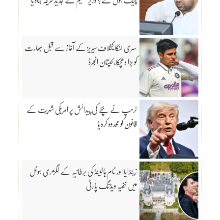
سری لنکا کیخلاف سیریز کے آغاز سے قبل بھارت
کو بڑا دھچکا، کپتان انجرڈ
ٹرمپ نے بچے کی پیدائش پر امریکی شہریت کے
قانون کو محدود کردیا
زینڈایا اور ٹام ہالینڈ کی برطانیہ کے لگژری ہوٹل
میں خفیہ ویڈنگ پارٹی