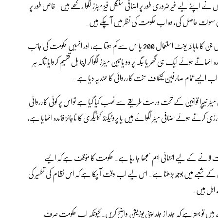
ں نے اپنے لیے غیر ضروری طور پر اضافی سنگل فیز میٹرز لگوا رکھے ہیں۔ خاص طور پر
بل کی سہولت حاصل کی، وہ اب حکومت کی نظر میں آ چکے ہیں۔
نیپرا کے قوانین کے مطابق، پروٹیکٹڈ کیٹیگری میں وہ صارفین آتے ہیں جن کا ماہانہ یونٹ استعمال 200 یا اس سے کم ہوتا ہے، اور انہیں حکومت کی جانب
ے ہوئے ایک ہی گھر یا جگہ پر دو یا تین میٹرز لگوا کر اپنا بل تقسیم کروایا تاکہ ہر
اب ایسے تمام صارفین کیخلاف سخت کارروائی کا عندیہ دیا ہے۔
ئی میٹر نیپرا قوانین کے تحت درست طریقے سے نصب کیا گیا ہے تو اس پر کوئی کارروائی
رتے ہوئے اضافی میٹر لگوائے ہیں یا پروٹیکٹڈ کیٹیگری کا ناجائز فائدہ اٹھایا ہے،
فیت لانے کے لیے انتہائی اہم سمجھا جا رہا ہے۔ حکومت کا مؤقف ہے کہ ایسے
لی کے شعبے میں بوجھ بڑھتا ہے۔ اس لیے اب وقت آ چکا ہے کہ اس نظام کی تطہیر کی
 اہل ہیں۔
یں تو بہتر ہے کہ جلد از جلد اپنی پوزیشن واضح کریں۔ کیونکہ اب حکومت صرف