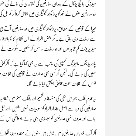
میٹرز کی جانچ پڑتال کے بعد ان صارفین کی نشاندہی کی جائے گی جنہو
وہ صارفین جنہوں نے خود کو پروٹیکٹڈ کیٹیگری میں شامل کروا کر کم 
سے رعایت دی جاتی ہے۔ مگر بعض افراد نے اس نظام کا ناجائز فائدہ اٹھات
میٹر پر یونٹ کم ظاہر ہوں اور وہ رعایت حاصل کر سکیں۔ حکومت نے 
پاور پلاننگ مانیٹرنگ کمپنی کی جانب سے یہ بھی کہا گیا ہے کہ اگر کو
نہیں کی جائے گی۔ لیکن اگر کسی بھی صارف نے قوانین کی خلاف ورزی ک
تو اس کے خلاف سخت قانونی ایکشن لیا جائے گا۔
یہ قدم ملک بھر میں بجلی کی منصفانہ تقسیم اور بلنگ سسٹم میں شفا
صارفین کی وجہ سے اصل حقدار افراد کو سہولیات نہیں ملتیں، اور بج
جائے اور صرف انہی صارفین کو سبسڈی دی جائے جو واقعی اس کے
اگر آپ بھی ان صارفین میں شامل ہیں جنہوں نے متعدد میٹرز لگوائے ہ