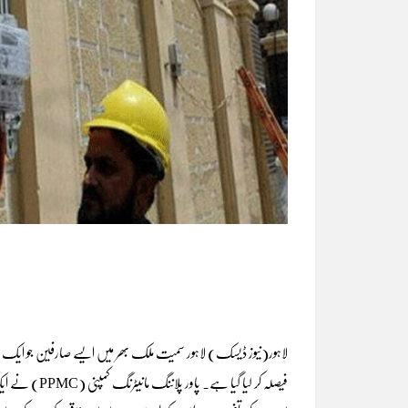
لاہور(نیوز ڈیسک) لاہور سمیت ملک بھر میں ایسے صارفین جو ایک س
فیصلہ کر لیا گ