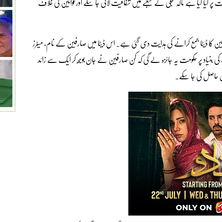
ت پر کیا گیا ہے تاکہ بجلی کے شعبے میں شفافیت لائی جا سکے اور قوانین کی خلاف
ڈسٹری بیوشن کمپنیوں کو 14 جولائی تک صارفین کا ڈیٹا جمع کرانے کی ہدایت دی گئی ہے۔ اس ڈیٹا میں صارفین کے نام، میٹرز
کی بنیاد پر حکومت یہ جائزہ لے گی کہ کن صارفین نے جان بوجھ کر ایک سے زائد
ی حاصل کی جا سکے۔