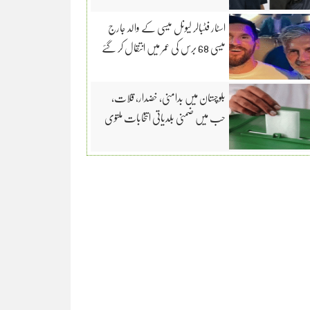
اسٹار فٹبالر لیونل میسی کے والد جارج
میسی 68 برس کی عمر میں انتقال کر گئے
بلوچستان میں بدامنی، خضدار، قلات،
حب میں ضمنی بلدیاتی انتخابات ملتوی