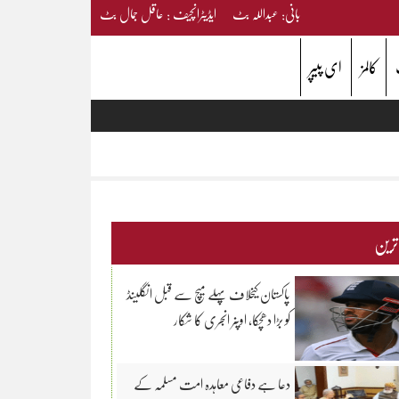
بانی: عبداللہ بٹ ایڈیٹرانچیف : عاقل جمال بٹ
کالمز
ای پیپر
 ترین
پاکستان کیخلاف پہلے میچ سے قبل انگلینڈ
کو بڑا دھچکا، اوپنر انجری کا شکار
دعا ہے دفاعی معاہدہ امت مسلمہ کے