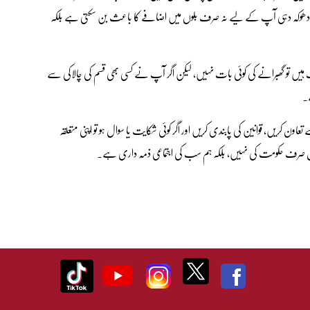
ی یا دھوکہ دہی آپ کے لیے نہ صرف بلوں میں اضافے کا باعث بن سکتی ہے بلکہ
ف ہیں تو گھبرانے کی کوئی بات نہیں، لیکن اگر آپ نے کسی بھی قسم کی چالاکی سے
ے۔
 کریں، قوانین کی پابندی کریں اور اگر کوئی شکایت یا سوال ہو تو اپنی متعلقہ
 حل صرف حکومت کی نہیں، بلکہ ہم سب کی اجتماعی ذمہ داری ہے۔