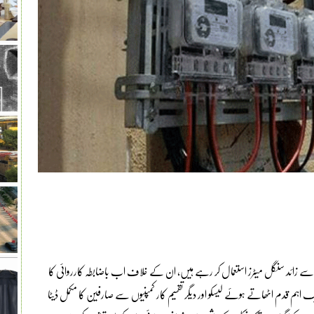
ے زائد سنگل میٹرز استعمال کر رہے ہیں، ان کے خلاف اب باضابطہ کارروائی کا
یا ہے۔ پاور پلاننگ مانیٹرنگ کمپنی (PPMC) نے ایک اہم قدم اٹھاتے ہوئے لیسکو اور دیگر تقسیم کار کمپنیوں سے صارفین کا مکمل ڈیٹا