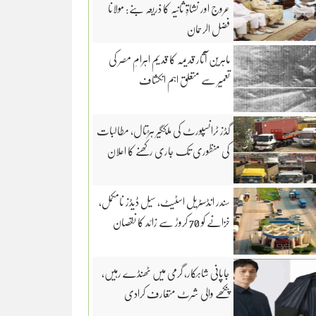
عروج اور نشاۃِ ثانیہ کا ذریعہ بنے: مولانا
فضل الرحمان
ماہرین آثار قدیمہ کا قدیم اہرامِ مصر کی
تعمیر سے متعلق اہم انکشاف
گڈز ٹرانسپورٹ کی ملکگیر ہڑتال، مطالبات
کی منظوری تک جاری رکھنے کا اعلان
سندر انڈسٹریل اسٹیٹ، سیل ڈیڈز نامکمل،
خزانے کو 70 کروڑ سے زائد کا نقصان
جاپانی شاہکار، گرمی میں ٹھنڈے رہیں،
پنکھے والی شرٹ متعارف کرادی