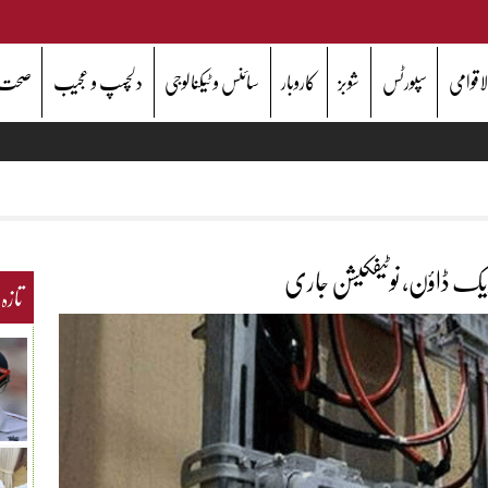
اقوامی
سپورٹس
شوبز
کاروبار
سائنس و ٹیکنالوجی
دلچسپ و عجیب
صحت
یک ڈاؤن، نوٹیفکیشن جاری
تازہ