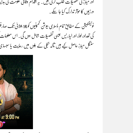
اور میٹرز کی تفصیلات طلب کر لی ہیں۔ یہ اقدام وفاقی حکومت کی ہدای
ورزیوں کا مؤثر تدارک کیا جا سکے۔
نوٹیفکیشن کے مطابق تمام 
کی تعداد، لوڈ، اور ایڈریس جیسی تفصیلات شامل ہوں گی۔ اس معلومات 
سنگل میٹرز حاصل کیے ہیں تاکہ بجلی کے بلوں میں رعایت یا سبسڈ