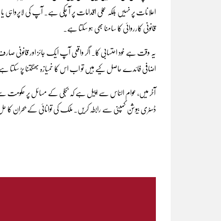
اعلانات پر نہیں بلکہ عملی اقدامات پر آ چکی ہے۔ آپ کی لاپرواہ
قانونی کارروائی کا سامنا بھی ہو سکتا ہے۔
یہ وقت ہے خود احتسابی کا۔ اگر واقعی آپ ایک جائز اور قانونی صار
اضافی فائدے حاصل کیے ہیں تو اب اس کا خمیازہ بھگتنا پڑ سکتا ہ
آخر میں، عوام الناس سے اپیل ہے کہ بجلی کے مسائل پر حکومت سے تعاون
ڈسٹری بیوشن کمپنی سے رابطہ کریں۔ ملک کی توانائی کے بحران کا