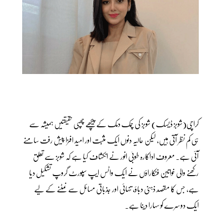
کراچی(شوبز ڈیسک) شوبز کی چمک دمک کے پیچھے چھپی حقیقتیں ہمیشہ سے
ہی کم نظر آتی ہیں، لیکن حالیہ دنوں ایک مثبت اور امید افزا پیش رفت سامنے
آئی ہے۔ معروف اداکارہ طوبیٰ انور نے انکشاف کیا ہے کہ شوبز سے تعلق
رکھنے والی خواتین فنکاراؤں نے ایک واٹس ایپ سپورٹ گروپ تشکیل دیا
ہے، جس کا مقصد ذہنی دباؤ، تنہائی اور جذباتی مسائل سے نمٹنے کے لیے
ایک دوسرے کو سہارا دینا ہے۔