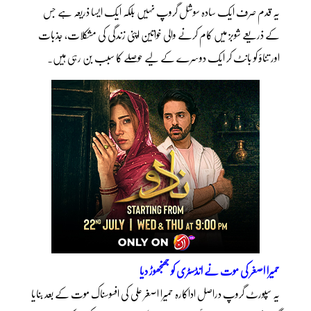
یہ قدم صرف ایک سادہ سوشل گروپ نہیں بلکہ ایک ایسا ذریعہ ہے جس
کے ذریعے شوبز میں کام کرنے والی خواتین اپنی زندگی کی مشکلات، جذبات
اور تناؤ کو بانٹ کر ایک دوسرے کے لیے حوصلے کا سبب بن رہی ہیں۔
حمیرا اصغر کی موت نے انڈسٹری کو جھنجھوڑ دیا
یہ سپورٹ گروپ دراصل اداکارہ حمیرا اصغر علی کی افسوسناک موت کے بعد بنایا