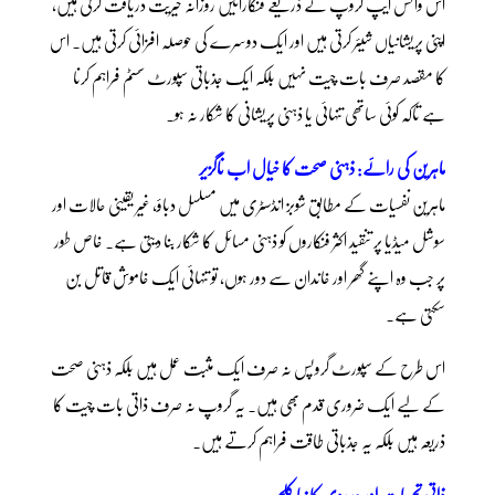
اس واٹس ایپ گروپ کے ذریعے فنکارائیں روزانہ خیریت دریافت کرتی ہیں،
اپنی پریشانیاں شیئر کرتی ہیں اور ایک دوسرے کی حوصلہ افزائی کرتی ہیں۔ اس
کا مقصد صرف بات چیت نہیں بلکہ ایک جذباتی سپورٹ سسٹم فراہم کرنا
ہے تاکہ کوئی ساتھی تنہائی یا ذہنی پریشانی کا شکار نہ ہو۔
ماہرین کی رائے: ذہنی صحت کا خیال اب ناگزیر
ماہرین نفسیات کے مطابق شوبز انڈسٹری میں مسلسل دباؤ، غیر یقینی حالات اور
سوشل میڈیا پر تنقید اکثر فنکاروں کو ذہنی مسائل کا شکار بنا دیتی ہے۔ خاص طور
پر جب وہ اپنے گھر اور خاندان سے دور ہوں، تو تنہائی ایک خاموش قاتل بن
سکتی ہے۔
اس طرح کے سپورٹ گروپس نہ صرف ایک مثبت عمل ہیں بلکہ ذہنی صحت
کے لیے ایک ضروری قدم بھی ہیں۔ یہ گروپ نہ صرف ذاتی بات چیت کا
ذریعہ ہیں بلکہ یہ جذباتی طاقت فراہم کرتے ہیں۔
ذاتی تجربات اور ہمدردی کا نیا کلچر