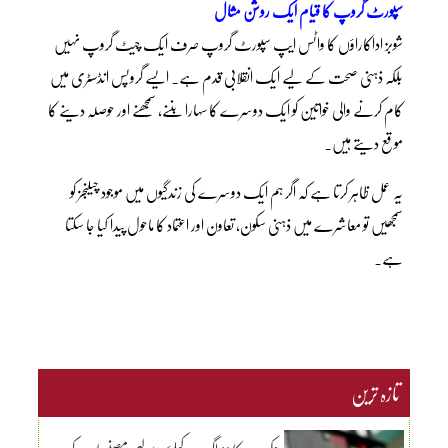
سپورٹ گروپ کا قیام ایک روشن مثال
شوبز اداکاراؤں کا واٹس ایپ سپورٹ گروپ صرف ایک چیٹ گروپ نہیں
بلکہ ذہنی صحت کے لیے ایک انقلابی قدم ہے۔ ایسے گروپس انڈسٹری میں
کام کرنے والی خواتین کو ایک دوسرے کا سہارا بننے، سمجھنے اور حوصلہ دینے کا
موقع دیتے ہیں۔
یہ عمل ظاہر کرتا ہے کہ اگر ہم ایک دوسرے کی زندگیوں میں موجود چیلنجز کو
سمجھیں تو معاشرے میں ذہنی سکون، تعاون اور اعتماد کا ماحول پیدا کیا جا سکتا
ہے۔
تازہ ترین