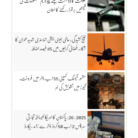
حکومت کا 11 اگست کیلئے پیٹرولیم مصنوعات کی
قیمتیں برقرار رکھنے کا اعلان
خلیج کشیدگی؛ عالمی ایوی ایشن انڈسٹری شدید بحران کا
شکار، فضائی کرایوں میں 35 فیصد اضافہ
مشہور گیمنگ کمپنی 55 ارب ڈالر میں فروخت،
گیمرز میں تشویش کی لہر
26-2025: پاکستان کا امریکا کیساتھ تجارتی
سرپلس 2 ارب 50 کروڑ ڈالر سے زائد ریکارڈ