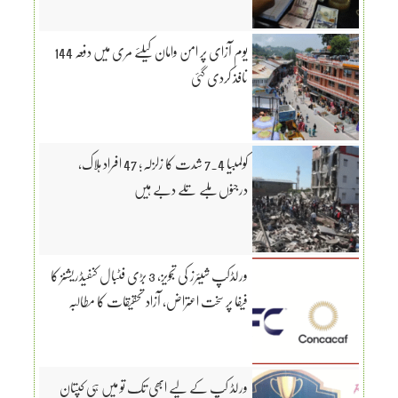
یوم آزای پر امن وامان کیلئے مری میں دفعہ 144
نافذ کردی گئی
کولمبیا 7.4 شدت کا زلزلہ؛ 47 افراد ہلاک،
درجنوں ملبے تلے دبے ہیں
ورلڈکپ شیئرز کی تجویز، 3 بڑی فٹبال کنفیڈریشنز کا
فیفا پر سخت اعتراض، آزاد تحقیقات کا مطالبہ
ورلڈ کپ کے لیے ابھی تک تو میں ہی کپتان