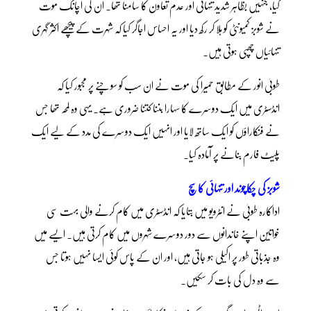
گیا، جنہیں بظاہر شدید تنہائی اور عدم تعاون کا سامنا تھا۔ ان کی اچانک موت
نے شوبز کمیونٹی کو ہلا کر رکھ دیا اور یہ احساس اجاگر کیا کہ شہرت کے پیچھے اکثر گہری
تنہائیاں چھپی ہوتی ہیں۔
طوبیٰ انور کے مطابق حمیرا کی موت نے ان سب کو سوچنے پر مجبور کیا کہ
انڈسٹری میں ایک دوسرے کا سہارا بننا کتنا ضروری ہے۔ یہی وہ لمحہ تھا جس
نے فنکاراؤں کو ایک ساتھ لایا اور انہیں ایک دوسرے کی مدد کے لیے ایک
پلیٹ فارم بنانے پر آمادہ کیا۔
شوبز کی چکاچوند اور تنہائی کا سچ
اداکارہ طوبیٰ نے انٹرویو میں بتایا کہ انڈسٹری میں کام کرنے والی بہت سی
خواتین اپنے خاندانوں سے دور دوسرے شہروں میں کام کرتی ہیں۔ ایسے میں
وہ جذباتی طور پر اکیلی ہو جاتی ہیں، اور ان کے پاس کوئی ایسا نہیں ہوتا جس
سے وہ دل کی بات کر سکیں۔