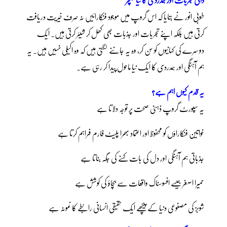
طوبیٰ انور نے بتایا کہ اس گروپ میں موجود فنکارائیں نہ صرف خیریت دریافت
کرتی ہیں بلکہ اپنے تجربات اور جذبات بھی کھل کر شیئر کرتی ہیں۔ ایک
دوسرے کی کہانیوں کو سن کر، وہ یہ جاننے لگتی ہیں کہ وہ اکیلی نہیں ہیں۔ یہ
ہم آہنگی اور ہمدردی کا ایک نیا ماحول پیدا کر رہی ہے۔
یہ قدم کیوں اہم ہے؟
یہ سپورٹ گروپ ذہنی صحت پر توجہ دلاتا ہے
خواتین فنکاراؤں کو محفوظ اور اعتماد بھرا پلیٹ فارم فراہم کرتا ہے
جذباتی ہم آہنگی اور دل کی بات کہنے کی جگہ بناتا ہے
حمیرا اصغر جیسے افسوسناک واقعات سے بچاؤ کی کوشش ہے
شوبز کی مصنوعی دنیا کے پیچھے ایک حقیقی انسانی رابطے کا نمونہ ہے