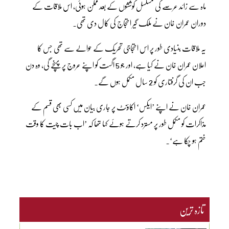
ماہ سے زائد عرصے کی مسلسل کوششوں کے بعد ممکن ہوئی، اس ملاقات کے
دوران عمران خان نے ملک گیر احتجاج کی کال دی تھی۔
یہ ملاقات بنیادی طور پر اس احتجاجی تحریک کے حوالے سے تھی جس کا
اعلان عمران خان نے کیا ہے، اور جو 5 اگست کو اپنے عروج پر پہنچے گی، وہ دن
جب ان کی گرفتاری کو 2 سال مکمل ہوں گے۔
عمران خان نے اپنے ’ایکس‘ اکاؤنٹ پر جاری بیان میں کسی بھی قسم کے
مذاکرات کو مکمل طور پر مسترد کرتے ہوئے کہا تھا کہ ’اب بات چیت کا وقت
ختم ہو چکا ہے‘۔
تازہ ترین