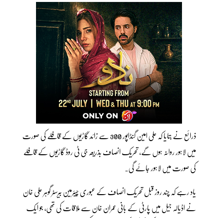
ذرائع نے بتایا کہ علی امین گنڈاپور 300 سے زائد گاڑیوں کے قافلے کی صورت
میں لاہور روانہ ہوں گے، تحریک انصاف بذریعہ جی ٹی روڈ گاڑیوں کے قافلے
کی صورت میں لاہور جائے گی۔
یاد رہے کہ چند روز قبل تحریک انصاف کے عبوری چیئرمین بیرسٹر گوہر علی خان
نے اڈیالہ جیل میں پارٹی کے بانی عمران خان سے ملاقات کی تھی، جو ایک