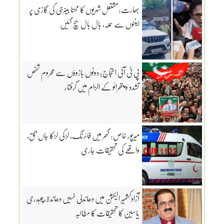
بھارت:مشتعل شہریوں کا ممتا بینرجی کی گاڑی پر
اینٹوں سے حملہ، بال بال بچ گئیں
پی ٹی آئی احتجاج؛ دونوں بازوؤں سے محروم شخص
تشدد و پتھرائو کے الزام میں گرفتار
میرپور خاص: گھر میں فائرنگ، لڑکی لڑکا جاں بحق،
واقعے کی تحقیقات جاری
آزادکشمیر الیکشن میں دھاندلی نہیں دھاندلا،چوہدری
یاسین کا تحقیقات کا مطالبہ