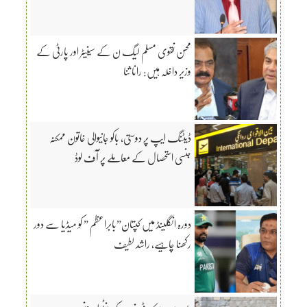
محسن نقوی مسلم لیگ ن کے سینیٹر اور پارٹی کے
وزیر داخلہ ہیں: رانا ثنا
ڈیٹنگ ایپ پر دوستی، باکو جانیوالی خاتون ممکنہ
جنسی استحصال کے معاملے پر آف لوڈ
دورہ انگلینڈ میں کپتان”بابراعظم ” کو میڈیا سے دور
رکھنا چاہیے، راشد لطیف