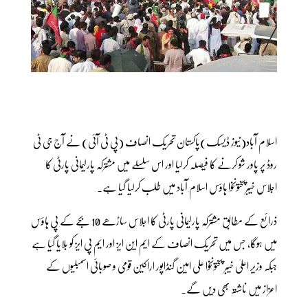
اسلام آباد(نیوز ڈیسک)پاکستان تحریک انصاف (پی ٹی آئی) نے آج جی ٹی
روڈ پر پاور شو کرنے کا فیصلہ کرلیا اور اس سلسلے میں مشترکہ پارلیمانی پارٹی کا
اجلاس خیبرپختونخوا ہاؤس اسلام آباد میں طلب کرلیا گیا ہے۔
ذرائع کے مطابق مشترکہ پارلیمانی پارٹی کا اجلاس ساڑھے 10 بجے کے پی ہاؤس
میں ہوگا، جس میں تحریک انصاف کے ایم این ایز اور ایم پی ایز کو بلایا گیا ہے
جبکہ وزیر اعلیٰ خیبر پختونخوا علی امین گنڈاپور اراکین قومی و صوبائی اسمبلیوں کے
اعزاز میں ناشتہ بھی دیں گے۔