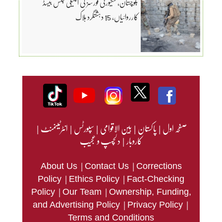
بلوچستان، سکیورٹی فورسز کی انٹیلی جنس بیسڈ
کارروائیاں، 15 دہشتگرد ہلاک
صفحہ اول
|
پاکستان
|
بین الاقوامی
|
سپورٹس
|
انٹرٹینمنٹ
|
کاروبار
|
دلچسپ و عجیب
|
|
About Us
Contact Us
Corrections
|
|
Policy
Ethics Policy
Fact-Checking
|
|
Policy
Our Team
Ownership, Funding,
|
|
and Advertising Policy
Privacy Policy
Terms and Conditions