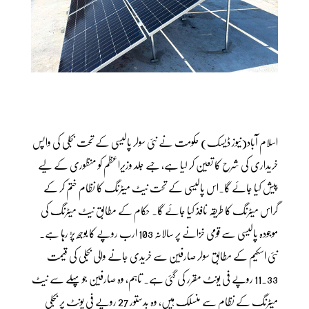
اسلام آباد(نیوز ڈیسک) حکومت نے نئی سولر پالیسی کے تحت بجلی کی واپس
خریداری کی شرح کا تعین کر لیا ہے، جسے جلد وزیراعظم کو منظوری کے لیے
پیش کیا جائے گا۔اس پالیسی کے تحت نیٹ میٹرنگ کا نظام ختم کر کے
گراس میٹرنگ کا طریقہ نافذ کیا جائے گا۔ حکام کے مطابق نیٹ میٹرنگ کی
موجودہ پالیسی سے قومی خزانے پر سالانہ 103 ارب روپے کا بوجھ پڑ رہا ہے۔
نئی اسکیم کے مطابق سولر صارفین سے خریدی جانے والی بجلی کی قیمت
11.33 روپے فی یونٹ مقرر کی گئی ہے۔ تاہم، وہ صارفین جو پہلے سے نیٹ
میٹرنگ کے نظام سے منسلک ہیں، وہ بدستور 27 روپے فی یونٹ پر بجلی