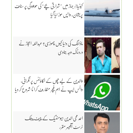
کینیڈا: جہاز میں ’شرارتی بچے‘ کی موجودگی پر سٹاف
پریشان، واپس موڑ لیا گیا
ماڈلنگ کی دنیا کیوں چھوڑی؟ عبداللہ اعجاز نے
دردناک وجہ بتادی
والدین کے لیے بچوں کے اکاؤنٹس پر نگرانی،
واٹس ایپ نے اہم فیچر متعارف کرا نا شروع کر دیا
احمد محی الدین ہیومنٹیک کے چیف پبلک
ٹرسٹ آفیسر مقرر