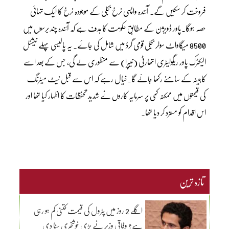
فروخت کر سکیں گے۔ آئندہ واپسی نرخ بجلی کے موجودہ نرخ کا ایک تہائی
حصہ ہوگا۔پاور ڈویژن کے مطابق حکومت کا ہدف ہے کہ آئندہ چند برسوں میں
8500 میگاواٹ سولر بجلی قومی گرڈ میں شامل کی جائے۔ یہ پالیسی پہلے نیشنل
الیکٹرک پاور ریگولیٹری اتھارٹی (نیپرا) سے منظوری لے گی، جس کے بعد اسے
کابینہ کے سامنے رکھا جائے گا۔خیال رہے کہ اس سے قبل نیٹ میٹرنگ
کی قیمتوں میں ممکنہ کمی پر سرمایہ کاروں نے شدید تحفظات کا اظہار کیا تھا اور
اس اقدام کو مسترد کر دیا تھا۔
تازہ ترین
اگلے 2 روز میں پٹرول کی قیمت کتنی کم ہو رہی
ہے؟ وفاقی وزیر نے بڑی خوشخبری سنا دی