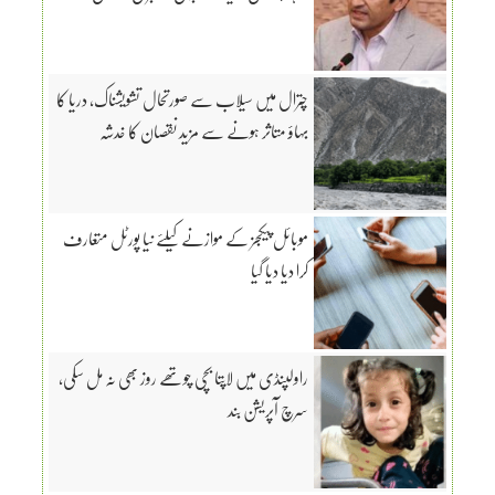
چترال میں سیلاب سے صورتحال تشویشناک، دریا کا
بہاؤ متاثر ہونے سے مزید نقصان کا خدشہ
موبائل پیکجز کے موازنے کیلئے نیا پورٹل متعارف
کرا دیا دیا گیا
راولپنڈی میں لاپتا بچی چوتھے روز بھی نہ مل سکی،
سرچ آپریشن بند