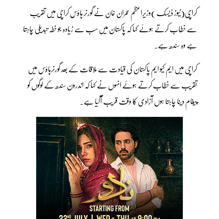
کراچی(نیوز ڈیسک )وزیراعظم عمران خان نے گورنر ہاؤس کراچی میں تقریب
سے خطاب کرتے ہوئے کہا کہ پاکستان میں سب سے زیادہ جو خطہ تبدیلی چاہتا
ہے وہ سندھ ہے۔
کراچی میں ایم کیو ایم پاکستان کی قیادت سے ملاقات کے بعد گورنرہاؤس میں
تقریب سے خطاب کرتے ہوئے انہوں نے کہا کہ اندرون سندھ کے لوگوں کو
پیغام دینا چاہتا ہوں آزادی کا وقت قریب آگیا ہے۔