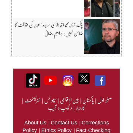
پاک، ترکیہ کیساتھ دفاعی معاہدہ سعودیہ کی حفاظت کا
ضامن نہیں: ابراہیم رضائی
صفحہ اول
|
پاکستان
|
بین الاقوامی
|
سپورٹس
|
انٹرٹینمنٹ
|
کاروبار
|
دلچسپ و عجیب
|
|
About Us
Contact Us
Corrections
|
|
Policy
Ethics Policy
Fact-Checking