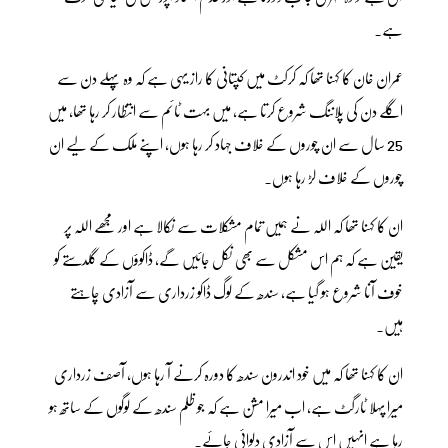
ہے۔
عمران خان کا کہنا تھا کہ کرکٹ میں کپتانی کا راز یہی ہے کہ وہ پہلے دن سے
اگلے دن کی پلاننگ شروع کرتا ہے، میں بہت ٹائم سے انتظار کر رہا تھا، میں
25 سال سے ان چوروں کے خلاف جہاد کر رہا ہوں، اپنے ملک کے لیے ان
چوروں کے خلاف لڑ رہا ہوں۔
ان کا کہنا تھا کہ اللہ نے ہمیں تمام مشکلات سے نکالا ہے اور مجھے اللہ پر
یقین ہے کہ ہم اس مشکل سے بھی نکل جائیں گے، ڈاکوؤں کے گلدستے کو
خوف آنا شروع ہو گیا ہے، سندھ کے لوگ ڈاکو زرداری سے آزادی چاہتے
ہیں۔
ان کا کہنا تھا کہ میں خود اندرون سندھ کا دورہ کرنے آ رہا ہوں، آصف زرداری
میرا پہلا ٹارگٹ ہے، اب میرا مشن ہے کہ جو ظلم سندھ کے لوگوں کے ساتھ ہو
رہا ہے انہیں اس سے آزادی دلوائی جائے۔