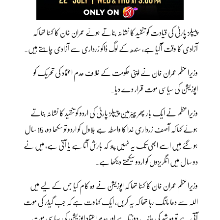
پیپلز پارٹی کی قیادت کو تنقید کا نشانہ بناتے ہوئے عمران خان کا کہنا تھا کہ
آزادی کا وقت آگیا ہے، سندھ کے لوگ ڈاکو زرداری سے آزادی چاہتے ہیں۔
وزیراعظم عمران خان نے اپنی حکومت کے خلاف عدم اعتماد کی تحریک کو
اپوزیشن کی سیاسی موت قرار دے دیا۔
وزیراعظم نے ایک بار پھر چیئرمین پیپلز پارٹی کی اردو کو تنقید کا نشانہ بناتے
ہوئے کہا کہ آصف زرداری خدا کا واسطہ ہے بلاول کو اردو تو سکھا دو، 15 سال
ہو گئے ہیں اسے ابھی تک یہ نہیں پتہ کہ بارش آتا ہے یا آتی ہے، میں نے
دو سال میں انگریزوں کو اردو سیکھتے دیکھا ہے۔
وزیراعظم عمران خان کا کہنا تھا کہ اپوزیشن نے وہ کام کیا جس کے لیے میں
اللہ سے دعا مانگ رہا تھا کہ یہ کریں، ایک کہاوت ہے کہ جب گیڈر کی موت
آتی ہے تو وہ شہر کی جانب دوڑتا ہے اور عدم اعتماد اپوزیشن کی سیاسی موت