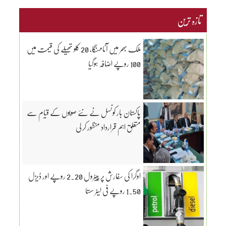
تازہ ترین
ملک بھر میں آٹامہنگا، 20 کلو تھیلے کی قیمت میں
100 روپے اضافہ ہوگیا
پاکستان بار کونسل نے نئے صوبوں کے قیام سے
متعلق اہم قرارداد منظور کر لی
اوگرا کی سفارش پر پیٹرول 2.20 روپے اور ڈیزل
1.50 روپے فی لیٹر سستا