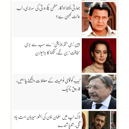
بھارتی لیجنڈ اداکار متھن چکرورتی کی سرجری، اب
حالت کیسی ہے؟
جین زی ’گٹر جنریشن‘ سے سب سے بڑی
’طاقت‘ بن گئے، کنگنا کا بڑا یوٹرن
نیب کو قومی نوعیت کے معاملات دیکھنےچاہئیں،
فاروق نائیک
لاک اپ میں سلمان خان کی بطور میزبان بہت یاد
آئی، شلپا شندے