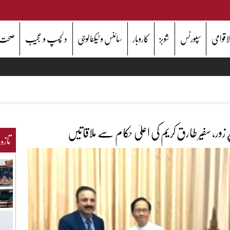
اقوامی
سپورٹس
شوبز
کاروبار
سائنس و ٹیکنالوجی
دلچسپ و عجیب
صحت
زور، سفیر طارق کریم کی اعلیٰ حکام سے ملاقاتیں
تازہ