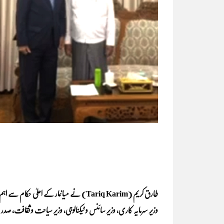
طارق کریم (Tariq Karim) نے میانمار کے اعلی
وزیر سرمایہ کاری، وزیر سائنس و ٹیکنالوجی، وزیر سیاحت و ثقافت، ص