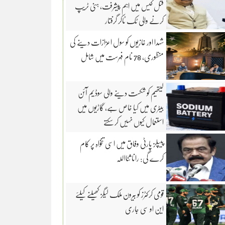
قتل کیس میں اہم پیشرفت، ہنی ٹریپ
کرنے والی ٹک ٹاکر گرفتار
شہدا اور غازیوں کو سول اعزازات دینے کی
منظوری، 78 نام فہرست میں شامل
لیتھیم کو شکست دینے والی سوڈیم آئن
بیٹری میں کیا خاص ہے، گاڑیوں میں
استعمال کیوں نہیں کر سکتے
پیپلز پارٹی وفاق میں اسی تنخواہ پر کام
کرے گی: رانا ثنااللہ
قومی کرکٹرز کو بیرون ملک لیگز کھیلنے کیلئے
این او سی جاری