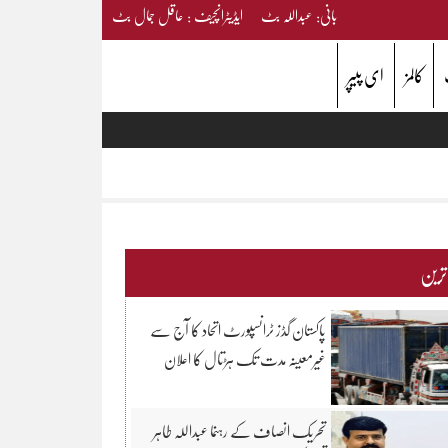
بانی: عبداللہ بٹ ایڈیٹرانچیف : عاقل جمال بٹ
کالمز
ای پیپر
 ترین
پاکستان گڈز ٹرانسپورٹ اتحاد کا آج سے
غیرمعینہ مدت تک ہڑتال کا اعلان
تحریک انصاف کے رہنما عبداللہ طاہر