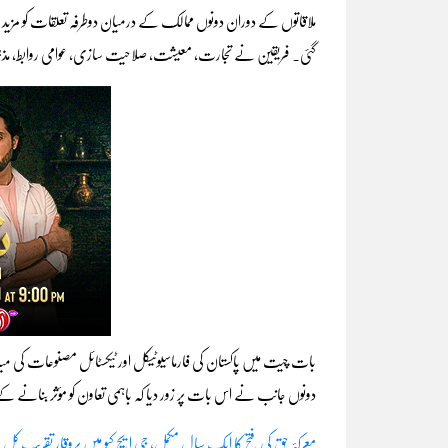
ملاقاتوں کے دوران دونوں ممالک کے درمیان دوطرفہ تعلقات کو مزید 
گئی۔ فریقین نے تجارت، معیشت، صلاحیت سازی، عوامی روابط، مذہ
بات چیت میں پاکستان کی فارماسیوٹیکل اور ٹیکسٹائل مصنوعات کی میانما
دونوں جانب نے اس بات پر زور دیا کہ باہمی تعاون کو مؤثر بنانے کے لی
معرکۂ حق کی فتح کا ایک سال مکمل، جی ایچ کیو میں پروقار تقریب کل من