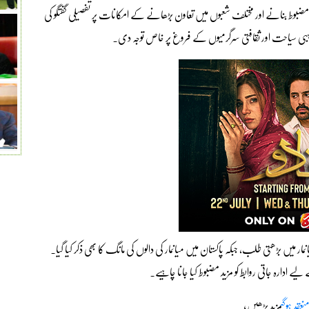
مضبوط بنانے اور مختلف شعبوں میں تعاون بڑھانے کے امکانات پر تفصیلی گفتگو کی
بی سیاحت اور ثقافتی سرگرمیوں کے فروغ پر خاص توجہ دی۔
ر میں بڑھتی طلب، جبکہ پاکستان میں میانمار کی دالوں کی مانگ کا بھی ذکر کیا گیا۔
ے ادارہ جاتی روابط کو مزید مضبوط کیا جانا چاہیے۔
عقد ہوگی
مزید پڑھیں؛