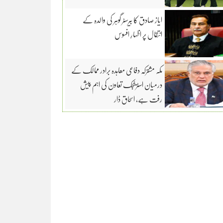
ایاز صادق کا بیرسٹر گوہر کی والدہ کے
انتقال پر اظہارِ افسوس
مکہ مشترکہ دفاعی معاہدہ برادر ممالک کے
درمیان اسٹریٹجک تعاون کی اہم پیش
رفت ہے، اسحاق ڈار