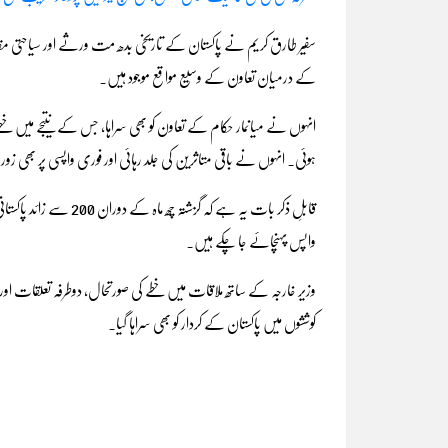
سفیر طارق کریم نے پاکستان کے تاریخی بدھ مت ورثے اور سیاحتی مقا
کے درمیان تعاون کے وسیع مواقع موجود ہیں۔
انہوں نے میانمار حکام کے تعاون کو بھی سراہا، جس کے نتیجے میں خطے م
ہوئی۔ انہوں نے باقی متاثرین کی جلد رہائی اور فوری واپسی پر بھی زور 
قابلِ ذکر بات یہ ہے کہ
واپس پہنچائے جا چکے ہیں۔
وزیر خارجہ کے ساتھ ملاقات میں خطے کی صورتحال، دوطرفہ تعلقات اور با
کوششوں میں پاکستان کے کردار کو بھی سراہا گیا۔