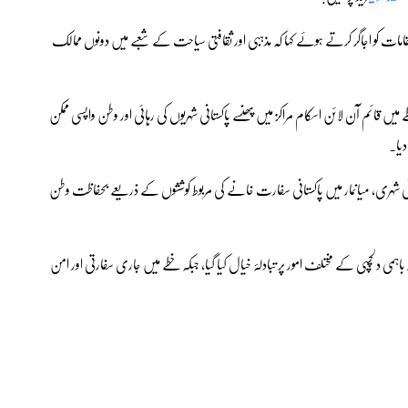
مات کو اجاگر کرتے ہوئے کہا کہ مذہبی اور ثقافتی سیاحت کے شعبے میں دونوں ممالک
یں قائم آن لائن اسکام مراکز میں پھنسے پاکستانی شہریوں کی رہائی اور وطن واپسی ممکن
دیا۔
 گزشتہ چھ ماہ کے دوران 200 سے زائد پاکستانی شہری، میانمار میں پاکستانی سفارت خانے کی مربوط کوششوں کے ذریعے بحفاظت وطن
ہمی دلچسپی کے مختلف امور پر تبادلۂ خیال کیا گیا، جبکہ خطے میں جاری سفارتی اور امن