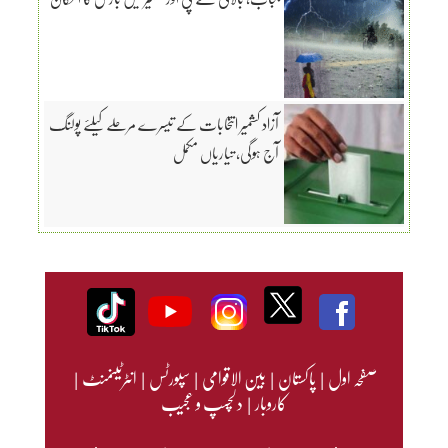
آزاد کشمیر انتخابات کے تیسرے مرحلے کیلئے پولنگ
آج ہوگی، تیاریاں مکمل
صفحہ اول
|
پاکستان
|
بین الاقوامی
|
سپورٹس
|
انٹرٹینمنٹ
|
کاروبار
|
دلچسپ و عجیب