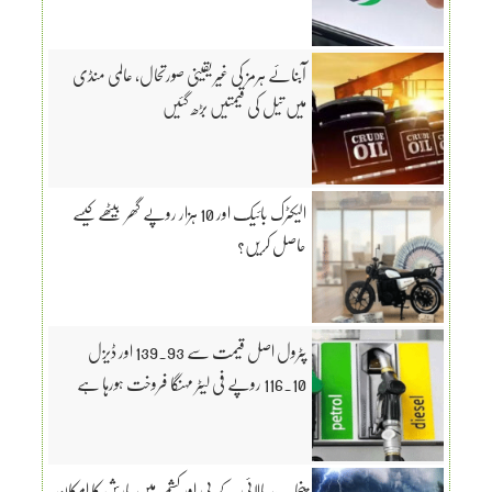
آبنائے ہرمز کی غیر یقینی صورتحال، عالمی منڈی
میں تیل کی قیمتیں بڑھ گئیں
الیکٹرک بائیک اور 10 ہزار روپے گھر بیٹھے کیسے
حاصل کریں؟
پٹرول اصل قیمت سے 139.93 اور ڈیزل
116.10 روپے فی لیٹر مہنگا فروخت ہورہا ہے
پنجاب، بالائی کے پی اور کشمیر میں بارش کا امکان