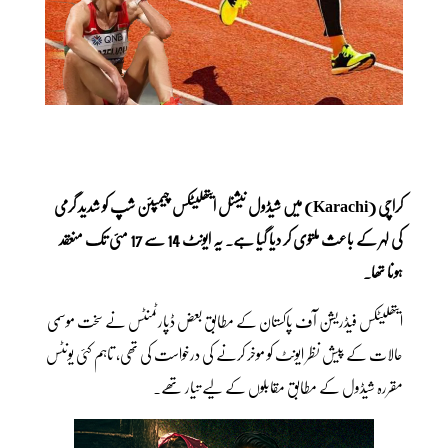
کراچی (Karachi) میں شیڈول نیشنل ایتھلیٹکس چیمپئن شپ کو شدید گرمی
کی لہر کے باعث ملتوی کر دیا گیا ہے۔ یہ ایونٹ 14 سے 17 مئی تک منعقد
ہونا تھا۔
ایتھلیٹکس فیڈریشن آف پاکستان کے مطابق بعض ڈپارٹمنٹس نے سخت موسمی
حالات کے پیش نظر ایونٹ کو موخر کرنے کی درخواست کی تھی، تاہم کئی یونٹس
مقررہ شیڈول کے مطابق مقابلوں کے لیے تیار تھے۔