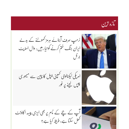
تازہ ترین
ٹرمپ صرف آبنائے ہرمز کھولنے کے بدلے
ایران جنگ ختم کرنے کو تیار ہیں: وال اسٹریٹ
جرنل
امریکی ٹیکنالوجی کمپنی ایپل کا چین سے میموری
چپس لینے پر غور
آپ کے بچے کے نام پر بھی ایزی پیسہ اکاؤنٹ
کھل سکتا ہے، طریقہ کیا ہے؟