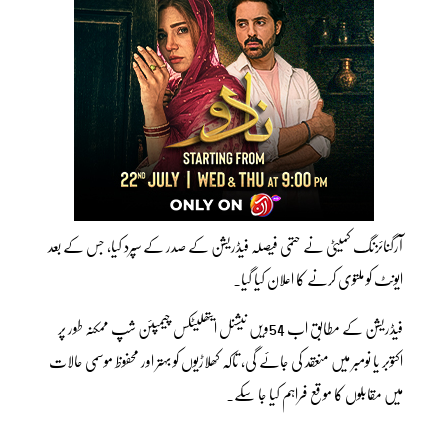
آرگنائزنگ کمیٹی نے حتمی فیصلہ فیڈریشن کے صدر کے سپرد کیا، جس کے بعد
ایونٹ کو ملتوی کرنے کا اعلان کیا گیا۔
فیڈریشن کے مطابق اب 54ویں نیشنل ایتھلیٹکس چیمپئن شپ ممکنہ طور پر
اکتوبر یا نومبر میں منعقد کی جائے گی، تاکہ کھلاڑیوں کو بہتر اور محفوظ موسمی حالات
میں مقابلوں کا موقع فراہم کیا جا سکے۔