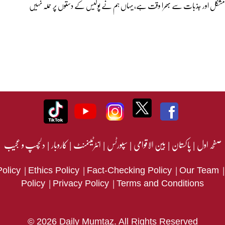
یہ ایک مشکل اور جذبات سے بھرا وقت ہے، یہاں ہم نے پولیس کے دستوں پر حملہ نہیں
صفحہ اول
|
پاکستان
|
بین الاقوامی
|
سپورٹس
|
انٹرٹینمنٹ
|
کاروبار
|
دلچسپ و عجیب
|
|
|
Policy
Ethics Policy
Fact-Checking Policy
Our Team
|
|
Policy
Privacy Policy
Terms and Conditions
© 2026 Daily Mumtaz. All Rights Reserved