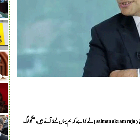
پاکستان تحریک انصاف (پی ٹی آئی) کے مرکزی رہنما سلمان اکرم راجا (salman akram raja)نے کہا ہے کہ ہم یہاں نہتے آئے ہیں، جنگجو لوگ