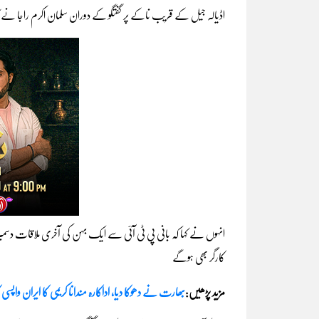
اڈیالہ جیل کے قریب ناکے پر گفتگو کے دوران سلمان اکرم راجا نے ک
انہوں نے کہا کہ بانی پی ٹی آئی سے ایک بہن کی آخری ملاقات دسمبر 
کارگر بھی ہوگے
مزید پڑھیں:
بھارت نے دھوکا دیا، اداکارہ مندانا کریمی کا ایران واپسی 