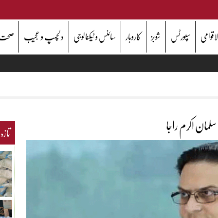
اقوامی
سپورٹس
شوبز
کاروبار
سائنس و ٹیکنالوجی
دلچسپ و عجیب
صحت
لمان اکرم راجا
تازہ