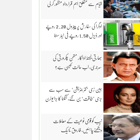
قیام سے متعلق اہم قرارداد منظور کر لی
اوگرا کی سفارش پر پیٹرول 2.20 روپے
اور ڈیزل 1.50 روپے فی لیٹر سستا
بھارتی لیجنڈ اداکار متھن چکرورتی کی
سرجری، اب حالت کیسی ہے؟
جین زی ’گٹر جنریشن‘ سے سب سے
بڑی ’طاقت‘ بن گئے، کنگنا کا بڑا یوٹرن
نیب کو قومی نوعیت کے معاملات
دیکھنےچاہئیں، فاروق نائیک