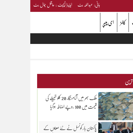
بانی: عبداللہ بٹ ایڈیٹرانچیف : عاقل جمال بٹ
کالمز
ای پیپر
 ترین
ملک بھر میں آٹامہنگا، 20 کلو تھیلے کی
قیمت میں 100 روپے اضافہ ہوگیا
پاکستان بار کونسل نے نئے صوبوں کے