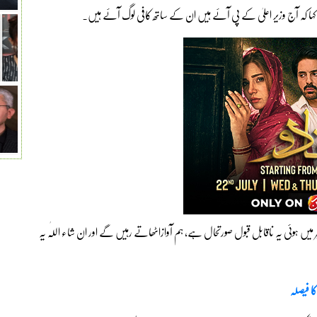
ہا کہ آج وزیر اعلیٰ کے پی آئے ہیں ان کے ساتھ کافی لوگ آئے ہیں۔
میں ہوئی یہ ناقابل قبول صورتحال ہے، ہم آوازاٹھاتے رہیں گے اور ان شاء اللّٰہ یہ
کا فیصلہ