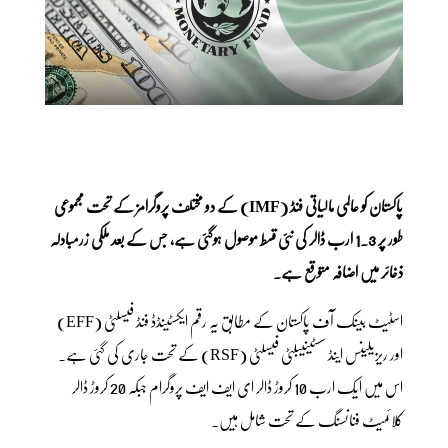
پاکستان کو عالمی مالیاتی فنڈ (IMF) کے دو مختلف پروگرامز کے تحت مجموعی
طور پر 1.3 ارب ڈالر کی نئی قسط موصول ہوگئی ہے، جس کے بعد ملکی زرمبادلہ
ذخائر میں اضافہ متوقع ہے۔
اسٹیٹ بینک آف پاکستان کے مطابق یہ رقم ایکسٹینڈڈ فنڈ فیسلٹی (EFF)
اور ریزیلینس اینڈ سسٹینیبلٹی فیسلٹی (RSF) کے تحت جاری کی گئی ہے۔
اس میں ایک ارب 10 کروڑ ڈالر ای ایف ایف پروگرام جبکہ 20 کروڑ ڈالر
کلائمیٹ فنانسنگ کے تحت شامل ہیں۔