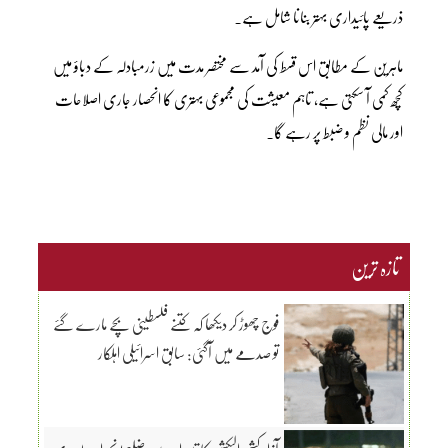
ذریعے پائیداری بہتر بنانا شامل ہے۔
ماہرین کے مطابق اس قسط کی آمد سے مختصر مدت میں زرمبادلہ کے دباؤ میں
کچھ کمی آ سکتی ہے، تاہم معیشت کی مجموعی بہتری کا انحصار جاری اصلاحات
اور مالی نظم و ضبط پر رہے گا۔
تازہ ترین
فوج چھوڑ کر دیکھا کہ کتنے فلسطینی بچے مارے گئے
تو صدمے میں آگئی: سابق اسرائیلی اہلکار