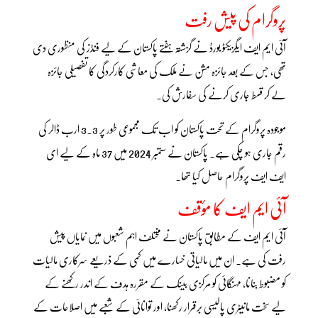
پروگرام کی پیش رفت
آئی ایم ایف ایگزیکٹو بورڈ نے گزشتہ ہفتے پاکستان کے لیے فنڈز کی منظوری دی
تھی، جس کے بعد جائزہ مشن نے ملک کی معاشی کارکردگی کا تفصیلی جائزہ
لے کر قسط جاری کرنے کی سفارش کی۔
موجودہ پروگرام کے تحت پاکستان کو اب تک مجموعی طور پر 3.3 ارب ڈالر کی
رقم جاری ہو چکی ہے۔ پاکستان نے ستمبر 2024 میں 37 ماہ کے لیے ای
ایف ایف پروگرام حاصل کیا تھا۔
آئی ایم ایف کا مؤقف
آئی ایم ایف کے مطابق پاکستان نے مختلف اہم شعبوں میں نمایاں پیش
رفت کی ہے۔ ان میں مالیاتی خسارے میں کمی کے ذریعے سرکاری مالیات
کو مضبوط بنانا، مہنگائی کو مرکزی بینک کے مقررہ ہدف کے اندر رکھنے کے
لیے سخت مانیٹری پالیسی برقرار رکھنا، اور توانائی کے شعبے میں اصلاحات کے