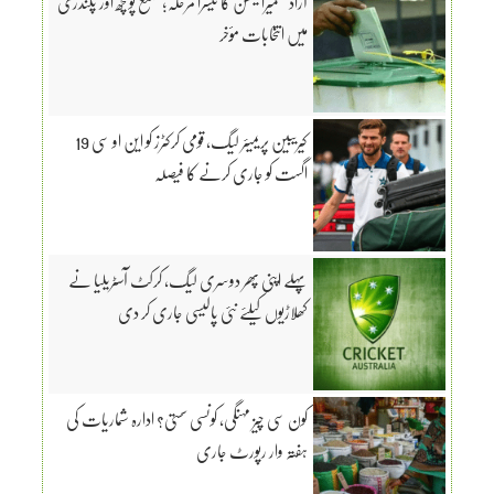
آزاد کشمیرالیکشن کا تیسرا مرحلہ؛ ضلع پونچھ اور پلندری
میں انتخابات مؤخر
کیریبین پریمیئر لیگ، قومی کرکٹرز کو این او سی 19
اگست کو جاری کرنے کا فیصلہ
پہلے اپنی پھر دوسری لیگ، کرکٹ آسٹریلیا نے
کھلاڑیوں کیلئے نئی پالیسی جاری کر دی
کون سی چیز مہنگی، کونسی سستی؟ ادارہ شماریات کی
ہفتہ وار رپورٹ جاری