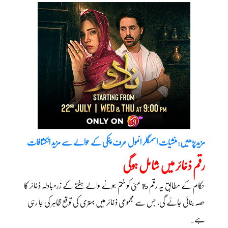
مزیدپڑھیں:منشیات اسمگلر انمول عرف پنکی کے حوالے سے مزید انکشافات
رقم ذخائر میں شامل ہوگی
حکام کے مطابق یہ رقم 15 مئی کو ختم ہونے والے ہفتے کے زرمبادلہ ذخائر کا
حصہ بنائی جائے گی، جس سے مجموعی ذخائر میں بہتری کی توقع ظاہر کی جا رہی
ہے۔