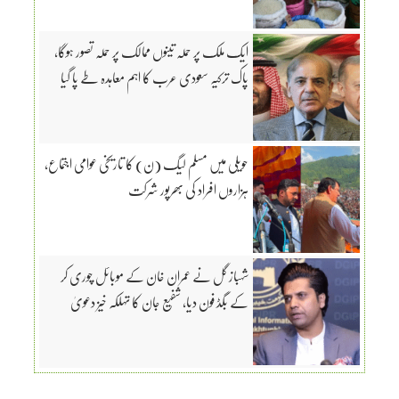
ایک ملک پر حملہ تینوں ممالک پر حملہ تصور ہوگا،
پاک ترکیہ سعودی عرب کا اہم معاہدہ طے پا گیا
حویلی میں مسلم لیگ (ن) کا تاریخی عوامی اجتماع،
ہزاروں افراد کی بھرپور شرکت
شہباز گل نے عمران خان کے موبائل چوری کر
کے بگڈ فون دیا، شفیع جان کا تہلکہ خیز دعویٰ