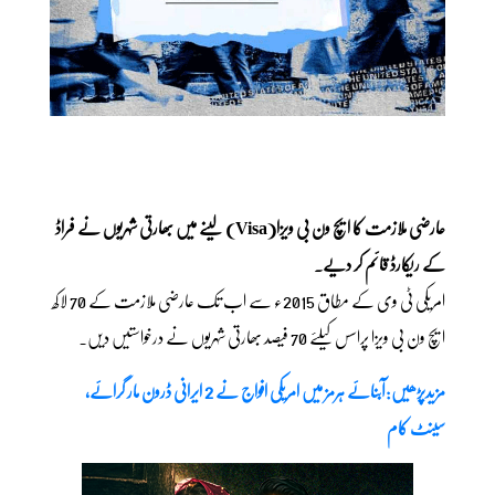
عارضی ملازمت کا ایچ ون بی ویزا(Visa) لینے میں بھارتی شہریوں نے فراڈ
کے ریکارڈ قائم کر دیے۔
امریکی ٹی وی کے مطاق 2015ء سے اب تک عارضی ملازمت کے 70 لاکھ
ایچ ون بی ویزا پراسس کیلئے 70 فیصد بھارتی شہریوں نے درخواستیں دیں۔
مزیدپڑھیں:آبنائے ہرمز میں امریکی افواج نے 2 ایرانی ڈرون مار گرائے،
سینٹ کام