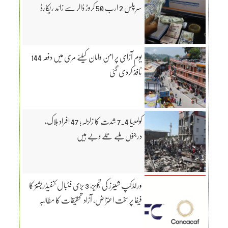
سرپلس 2 ارب 50 کروڑ ڈالر سے زائد ریکارڈ
یوم آزای پر امن وامان کیلئے مری میں دفعہ 144
نافذ کردی گئی
کولمبیا 7.4 شدت کا زلزلہ؛ 47 افراد ہلاک،
درجنوں ملبے تلے دبے ہیں
ورلڈکپ شیئرز کی تجویز، 3 بڑی فٹبال کنفیڈریشنز کا
فیفا پر سخت اعتراض، آزاد تحقیقات کا مطالبہ