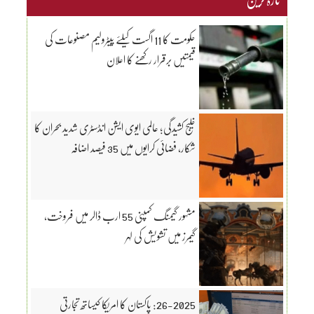
حکومت کا 11 اگست کیلئے پیٹرولیم مصنوعات کی
قیمتیں برقرار رکھنے کا اعلان
خلیج کشیدگی؛ عالمی ایوی ایشن انڈسٹری شدید بحران کا
شکار، فضائی کرایوں میں 35 فیصد اضافہ
مشہور گیمنگ کمپنی 55 ارب ڈالر میں فروخت،
گیمرز میں تشویش کی لہر
26-2025: پاکستان کا امریکا کیساتھ تجارتی