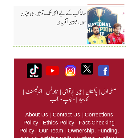
ورلڈ کپ کے لیے ابھی تک تو میں ہی کپتان
ہوں، شاہین آفریدی
صفحہ اول
|
پاکستان
|
بین الاقوامی
|
سپورٹس
|
انٹرٹینمنٹ
|
کاروبار
|
دلچسپ و عجیب
|
|
About Us
Contact Us
Corrections
|
|
Policy
Ethics Policy
Fact-Checking
|
|
Policy
Our Team
Ownership, Funding,