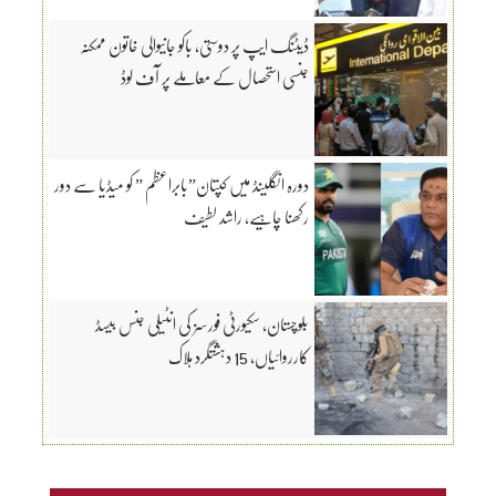
ڈیٹنگ ایپ پر دوستی، باکو جانیوالی خاتون ممکنہ
جنسی استحصال کے معاملے پر آف لوڈ
دورہ انگلینڈ میں کپتان”بابراعظم ” کو میڈیا سے دور
رکھنا چاہیے، راشد لطیف
بلوچستان، سکیورٹی فورسز کی انٹیلی جنس بیسڈ
کارروائیاں، 15 دہشتگرد ہلاک