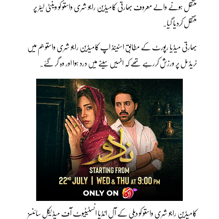
منتقل ہونے والے معروف بھارتی کامیڈین راجو شری واستو کو وینٹی لیٹر پر
منتقل کردیا گیا۔
بھارتی میڈیا رپورٹ کے مطابق اسٹینڈ اپ کامیڈین راجو شری واستو جم میں
ٹریڈ مل پر ورزش کررہے تھے کہ انہیں سینے میں درد ہوا اور وہ گر گئے۔
کامیڈین راجو شری واستو کو دہلی کے آل انڈیا انسٹیٹیوٹ آف میڈیکل سائنسز