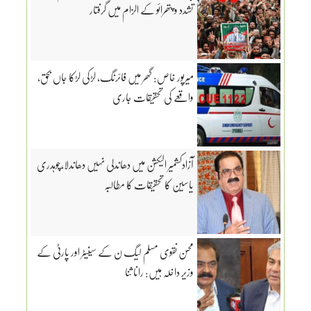
تشدد و پتھرائو کے الزام میں گرفتار
میرپور خاص: گھر میں فائرنگ، لڑکی لڑکا جاں بحق،
واقعے کی تحقیقات جاری
آزادکشمیر الیکشن میں دھاندلی نہیں دھاندلا،چوہدری
یاسین کا تحقیقات کا مطالبہ
محسن نقوی مسلم لیگ ن کے سینیٹر اور پارٹی کے
وزیر داخلہ ہیں: رانا ثنا