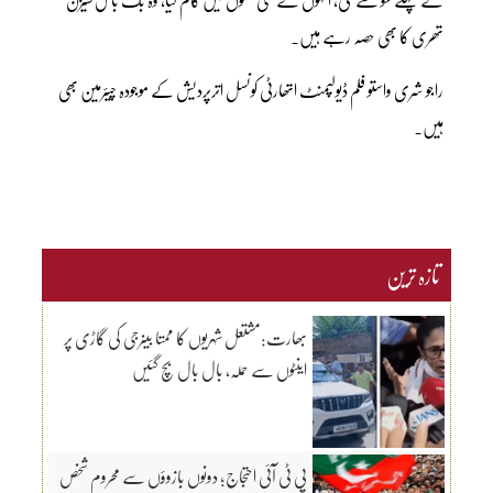
تھری کا بھی حصہ رہے ہیں۔
راجو شری واستو فلم ڈیولپمنٹ اتھارٹی کونسل اترپردیش کے موجودہ چیئرمین بھی
ہیں۔
تازہ ترین
بھارت:مشتعل شہریوں کا ممتا بینرجی کی گاڑی پر
اینٹوں سے حملہ، بال بال بچ گئیں
پی ٹی آئی احتجاج؛ دونوں بازوؤں سے محروم شخص