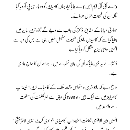
(اے آئی آئی ایم ایس) لے جایا گیا، جہاں کامیڈین کو دو بار سی پی آر دیا گیا
تاکہ ان کی طبیعت بحال ہوجائے۔
بھارتی میڈیا کے مطابق، ڈاکٹرز کی جانب سے دیے گئے تازہ ترین بیان میں
بتایا گیا ہے کہ کامیڈین راجو کی طبیعت سنبھل نہیں رہی ہے جس کی وجہ سے
اُنہیں وینٹی لیٹر پر منتقل کردیا گیا ہے۔
ڈاکٹرز نے یہ بھی بتایا کہ اُن کی جان خطرے میں ہے اور اُن کا علاج جاری
ہے۔
واضح رہے کہ راجو شری واستو اس وقت ملک کے کامیاب ترین اسٹینڈ اپ
کامیڈینز میں سے ایک ہیں، وہ 1980 کی دہائی سے انٹرٹینمنٹ کی صنعت
سے وابستہ ہیں۔
انہیں بین الاقوامی شناخت اسٹینڈ اپ کامیڈی شو ’دی گریٹ انڈین لافٹر چیلنج ‘
کے پہلے شو سے ملی، انہوں نے کئی فلموں میں کام کیا، وہ بگ باس سیزن