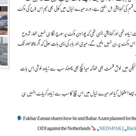
اس قسم کی کنڈیشن مل سکتی ہے، ورنہ میرے خیال میں کوئی بھی ٹیم اس طرح کی وکٹ
بہت زیادہ تھی اور کنڈیشن ایسی تھی کہ پورا دن وکٹ پر سورج لگا ہی نہیں تھا، شروع
میں جب وکٹ پر گئے اور وکٹ کو دیکھا تو اسی وقت اندازہ ہو گیا تھا کہ اس وکٹ پر رن نہیں بنیں گے، میری اور بابر کی یہی بات ہوئی کہ اگر 25 اوور تک
لیکن میں خوش قسمت بھی تھا کہ میرا کیچ بھی چھوٹا، سب سے زیادہ خوشی اس بات
 بہت اچھا استعمال کیا اور میرے خیال میں اس میچ کا سب سے زیادہ کریڈٹ انہیں ہی
Fakhar Zaman shares how he and Babar Azam planned for their 
ODI against the Netherlands
#NEDvPAK
|
#Bac