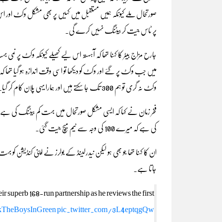
صورتحال ملے کیونکہ ہمیں مستقبل میں کہیں پر بھی مشکل وکٹ اور 
پر ٹاس جیت کر بیٹنگ نہیں کرے گی۔
جارح مزاج بیٹر کا کہنا تھا کہ آہستہ اس لیے کھیلے کیونکہ وکٹ پر نمی 
وکٹ نہ گری تو ہم 300 تک جا سکتے ہیں اور ہمارا یہی پلان کام کر گیا۔
فخر زمان نے کہا کہ ایسی مشکل صورتحال میں بہت کم بیٹنگ کی ہے 
کی ہے کہ میرے 100 کی وجہ سے ٹیم میچ جیت گئی۔
ان کا کہنا تھا جو بھی ہو لیکن نیدرلینڈ کے بولرز نے اپنی کنڈیشن کو
جاتا ہے۔
superb 168-run partnership as he reviews the first
kTheBoysInGreen
pic.twitter.com/3L4eptqgQw