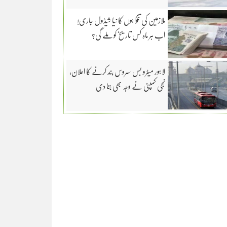
ملازمین کی تنخواہوں کا نیا شیڈول جاری!
اب ہر ماہ کس تاریخ کو ملے گی؟
لاہور میٹرو بس سروس بند کرنے کا اعلان،
نجی کمپنی نے وجہ بھی بتا دی