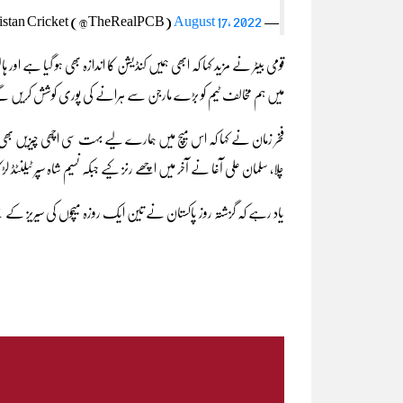
August 17, 2022
— Pakistan Cricket (@TheRealPCB)
قومی بیٹر نے مزید کہا کہ ابھی ہمیں کنڈیشن کا اندازہ بھی ہو گیا ہے ا
میں ہم مخالف ٹیم کو بڑے مارجن سے ہرانے کی پوری کوشش کریں 
فخر زمان نے کہا کہ اس میچ میں ہمارے لیے بہت سی اچھی چیزیں بھی سا
چلا، سلمان علی آغا نے آخر میں اچھے رنز کیے جبکہ نسیم شاہ سپر ٹیلنٹڈ 
یاد رہے کہ گزشتہ روز پاکستان نے تین ایک روزہ میچوں کی سیریز کے پہلے میچ میں نی