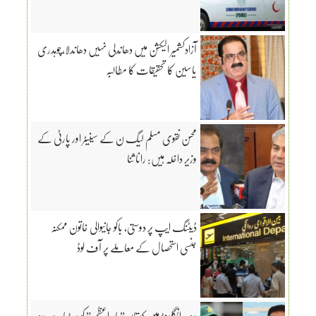
آزادکشمیر الیکشن میں دھاندلی نہیں دھاندلا،چوہدری
یاسین کا تحقیقات کا مطالبہ
محسن نقوی مسلم لیگ ن کے سینیٹر اور پارٹی کے
وزیر داخلہ ہیں: رانا ثنا
ڈیٹنگ ایپ پر دوستی، باکو جانیوالی خاتون ممکنہ
جنسی استحصال کے معاملے پر آف لوڈ
دورہ انگلینڈ میں کپتان”بابراعظم ” کو میڈیا سے دور