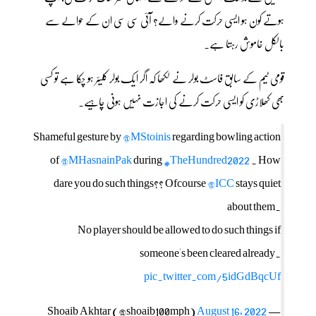
ہوتے کون ہو ایسی حرکت کرنے والے؟ آئی سی سی ان کے حوالے سے
بالکل خاموش رہتا ہے۔
قومی ٹیم کے سابق فاسٹ بولر نے لکھا کہ اگر ایک بولر کلیئر ہو چکا ہے تو کسی
بھی کھلاڑی کو ایسی حرکت کرنے کی اجازت نہیں ہونی چاہیے۔
Shameful gesture by
@MStoinis
regarding bowling action
of
@MHasnainPak
during
#TheHundred2022
. How
dare you do such things?? Ofcourse
@ICC
stays quiet
about them.
No player should be allowed to do such things if
someone's been cleared already.
pic.twitter.com/5idGdBqcUf
August 16, 2022
— Shoaib Akhtar (@shoaib100mph)