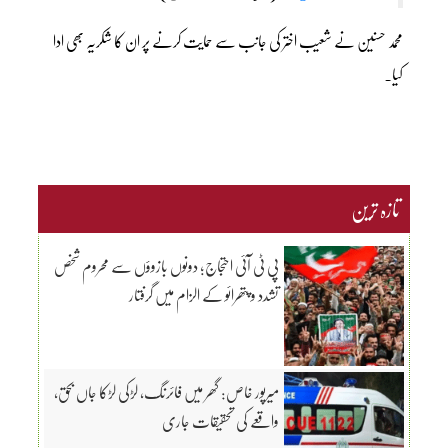
محمد حسنین نے شعیب اختر کی جانب سے حمایت کرنے پر ان کا شکریہ بھی ادا
کیا۔
تازہ ترین
پی ٹی آئی احتجاج؛ دونوں بازوؤں سے محروم شخص
تشدد و پتھرائو کے الزام میں گرفتار
میرپور خاص: گھر میں فائرنگ، لڑکی لڑکا جاں بحق،
واقعے کی تحقیقات جاری