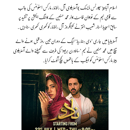
اسلام آباد(سپورٹس ڈیسک)آسٹریلوی آل راؤنڈر مارکس اسٹوئنس کی جانب
سے قومی ٹیم کے نوجوان فاسٹ بولر محمد حسنین کے بولنگ ایکشن پر تنقید پر
سابق اسپیڈ اسٹار شعیب اختر نے کینگروز آل راؤنڈر کو کھری کھری سنا دیں۔
آسٹریلیا میں جاری ’دی ہنڈریڈ‘ لیگ کے دوران تین روز قبل ہونے والے
میچ میں محمد حسنین نے ٹیم ’ساؤدرن بریوو‘ کی طرف سے کھیلنے والے آسٹریلوی
بیٹر مارکس اسٹوئنس کو جیکب کے ہاتھوں کیچ آؤٹ کرایا۔