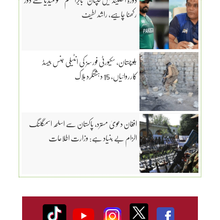
رکھنا چاہیے، راشد لطیف
بلوچستان، سکیورٹی فورسز کی انٹیلی جنس بیسڈ
کارروائیاں، 15 دہشتگرد ہلاک
افغان دعویٰ مسترد، پاکستان سے اسلحہ اسمگلنگ
الزام بے بنیاد ہے: وزارت اطلاعات