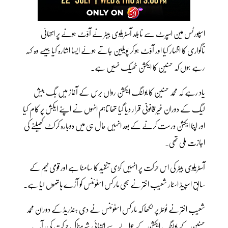
اسپورٹس مین اسپرٹ سے نابلد آسٹریلوی بیٹر نے آؤٹ ہونے پر انتہائی
ناگواری کا اظہار کیا اور آؤٹ ہو کر پویلین جاتے ہوئے ایسا اشارہ کیا جیسے وہ کہہ
رہے ہوں کہ حسنین کا ایکشن ٹھیک نہیں ہے۔
یاد رہے کہ محمد حسنین کا بولنگ ایکشن رواں برس کے آغاز میں بگ بیش
لیگ کے دوران غیر قانونی قرار دیا گیا تھا تاہم انہوں نے اپنے ایکش پر کام کیا
اور اپنا ایکشن درست کرنے کے بعد انہیں حال ہی میں دوبارہ کرکٹ کھیلنے کی
اجازت ملی تھی۔
آسٹریلوی بیٹر کی اس حرکت پر انہیں کڑی تنقید کا سامنا ہے اور قومی ٹیم کے
سابق اسپیڈ اسٹار شعیب اختر نے بھی مارکس اسٹوئنس کو آڑے ہاتھوں لیا ہے۔
شعیب اختر نے ٹوئٹر پر لکھا کہ مارکس اسٹوئنس نے دی ہنڈریڈ کے دوران محمد
حسنین کے بولنگ ایکشن کے حوالے سے انتہائی شرمناک حرکت کی، آپ