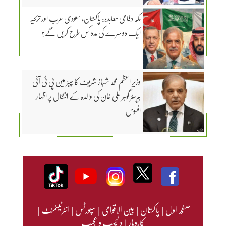
مکّہ دفاعی معاہدہ: پاکستان، سعودی عرب اور ترکیہ
ایک دوسرے کی مدد کس طرح کریں گے؟
وزیرِ اعظم محمد شہباز شریف کا چیئر مین پی ٹی آئی
بیرسٹر گوہر علی خان کی والدہ کے انتقال پر اظہار
افسوس
صفحہ اول
|
پاکستان
|
بین الاقوامی
|
سپورٹس
|
انٹرٹینمنٹ
|
کاروبار
|
دلچسپ و عجیب