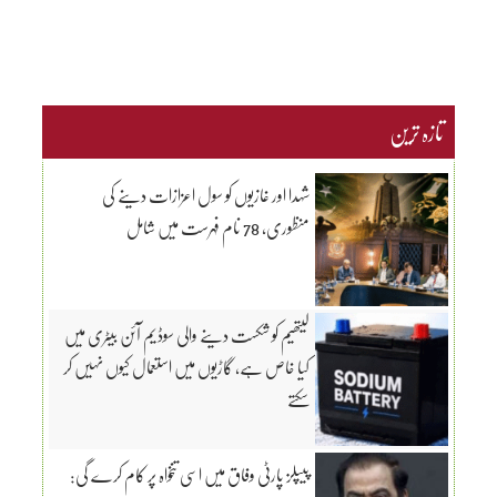
تازہ ترین
شہدا اور غازیوں کو سول اعزازات دینے کی
منظوری، 78 نام فہرست میں شامل
لیتھیم کو شکست دینے والی سوڈیم آئن بیٹری میں
کیا خاص ہے، گاڑیوں میں استعمال کیوں نہیں کر
سکتے
پیپلز پارٹی وفاق میں اسی تنخواہ پر کام کرے گی: