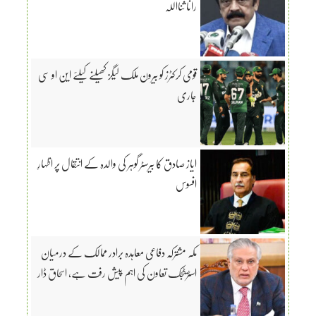
رانا ثنااللہ
قومی کرکٹرز کو بیرون ملک لیگز کھیلنے کیلئے این او سی
جاری
ایاز صادق کا بیرسٹر گوہر کی والدہ کے انتقال پر اظہارِ
افسوس
مکہ مشترکہ دفاعی معاہدہ برادر ممالک کے درمیان
اسٹریٹجک تعاون کی اہم پیش رفت ہے، اسحاق ڈار