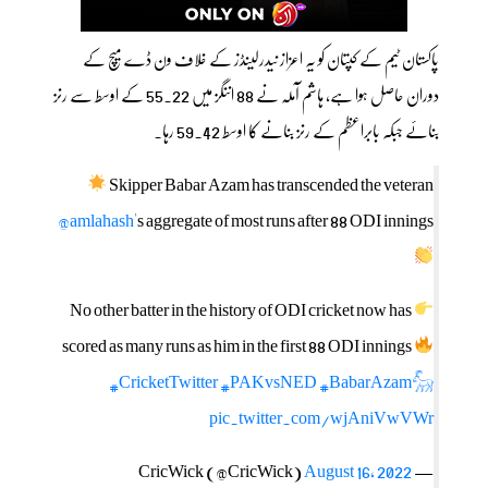
پاکستان ٹیم کے کپتان کو یہ اعزاز نیدرلینڈز کے خلاف ون ڈے میچ کے
دوران حاصل ہوا ہے، ہاشم آملہ نے 88 اننگز میں 55.22 کے اوسط سے رنز
بنائے جبکہ بابراعظم کے رنز بنانے کا اوسط 59.42 رہا۔
Skipper Babar Azam has transcended the veteran
@amlahash
's aggregate of most runs after 88 ODI innings
No other batter in the history of ODI cricket now has
scored as many runs as him in the first 88 ODI innings
#CricketTwitter
#PAKvsNED
#BabarAzam𓃵
pic.twitter.com/wjAniVwVWr
August 16, 2022
— CricWick (@CricWick)