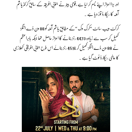
اور بڑا اعزاز اپنے نام کر لیا ہے ،قومی بیٹر نے جنوبی افریقہ کے سابق کرکٹر ہاشم
آملہ کا ریکارڈ توڑ دیا ہے ۔
کرکٹ ویب سائٹ “کرک وک “کے مطابق ہاشم آملہ کو 88 ون ڈے اننگز
کھیل کر سب سے زیادہ 4473 رنز بنانے کا اعزاز حاصل تھا جبکہ بابراعظم
نے 88 ون ڈے اننگز کھیل کر 4516 رنز بنائے اس طرح جنوبی افریقی کھلاڑی
کا عالمی ریکارڈ ٹوٹ گیا ہے ۔