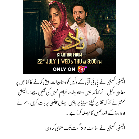
الیکشن کمیشن نے پی ٹی آئی کے وکیل کو دستاویزات پیش کرنے کا کہا جس پر
معاون وکیل نے کہا کہ ہمیں دستاویزات فراہم نہیں کی گئیں ، چیف الیکشن
کمشنر نے کہا کہ تقاریر کیلئے میڈیا پر جائیں ، یہاں قانون پر بات کریں ، ہم نے
30 روز کے اندر کیس کا فیصلہ کرنا ہے ۔
الیکشن کمیشن نے سماعت 22 اگست تک ملتوی کر دی۔