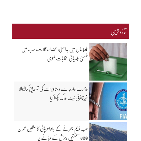
تازہ ترین
بلوچستان میں بدامنی، خضدار، قلات، حب میں
ضمنی بلدیاتی انتخابات ملتوی
وزارت خارجہ سے دستاویزات کی تصدیق کرانیوالا
غیرقانونی نیٹ ورک پکڑا گیا
حب ڈیم بھرنے کے باوجود پانی کا سنگین بحران،
300 صنعتیں بندش کے دہانے پر