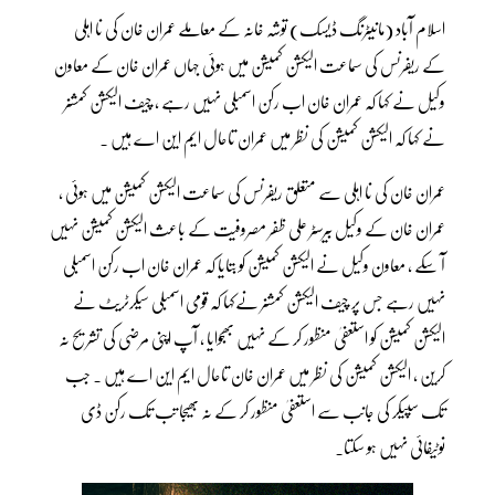
اسلام آباد (مانیٹرنگ ڈیسک) توشہ خانہ کے معاملے عمران خان کی نا اہلی
کے ریفرنس کی سماعت الیکشن کمیشن میں ہوئی جہاں عمران خان کے معاون
وکیل نے کہا کہ عمران خان اب رکن اسمبلی نہیں رہے ، چیف الیکشن کمشنر
نے کہا کہ الیکشن کمیشن کی نظر میں عمران تاحال ایم این اے ہیں ۔
عمران خان کی نا اہلی سے متعلق ریفرنس کی سماعت الیکشن کمیشن میں ہوئی ،
عمران خان کے وکیل بیرسٹر علی ظفر مصروفیت کے باعث الیکشن کمیشن نہیں
آ سکے ، معاون وکیل نے الیکشن کمیشن کو بتایا کہ عمران خان اب رکن اسمبلی
نہیں رہے جس پر چیف الیکشن کمشنر نےکہا کہ قومی اسمبلی سیکرٹریٹ نے
الیکشن کمیشن کو استعفیٰ منظور کر کے نہیں بھجوایا ، آپ اپنی مرضی کی تشریح نہ
کرین ، الیکشن کمیشن کی نظر میں عمران خان تاحال ایم این اے ہیں ۔ جب
تک سپیکر کی جانب سے استعفیٰ منظور کر کے نہ بھیجا تب تک رکن ڈی
نوٹیفائی نہیں ہو سکتا۔