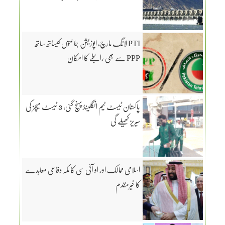
PTI لانگ مارچ، اپوزیشن جماعتوں کیساتھ ساتھ
PPP سے بھی رابطے کا امکان
پاکستان ٹیسٹ ٹیم انگلینڈ پہنچ گئی، 3 ٹیسٹ میچز کی
سیریز کھیلے گی
اسلامی ممالک اور او آئی سی کا مکہ دفاعی معاہدے
کا خیرمقدم