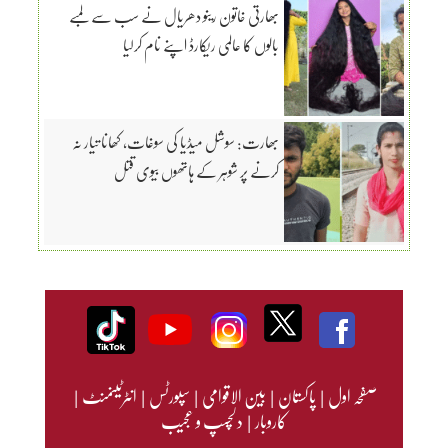
بھارتی خاتون رینو دھریال نے سب سے لمبے
بالوں کا عالمی ریکارڈ اپنے نام کرلیا
بھارت: سوشل میڈیا کی سوغات، کھانا تیار نہ
کرنے پر شوہر کے ہاتھوں بیوی قتل
صفحہ اول
|
پاکستان
|
بین الاقوامی
|
سپورٹس
|
انٹرٹینمنٹ
|
کاروبار
|
دلچسپ و عجیب